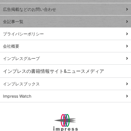
Excel Q&A
close
閉じ
トイアンナ流仕
広告掲載などのお問い合わせ
る
事術
全記事一覧
PowerAutomate
ではじめる業務
プライバシーポリシー
の完全自動化
会社概要
AI議事録作成術
Windows 11
インプレスグループ
Q&A
インプレスの書籍情報サイト&ニュースメディア
Teams踏み込み
活用術
インプレスブックス
Excel講師の仕事
Impress Watch
術
エクセル時短
パワポ時短
Windows Tips