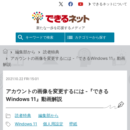
できるネットについて
X（旧
Facebook
YouTube
Twitter）
新たな一歩を応援するメディア
キーワードで検索
カテゴリーから探す
編集部から
読者特典
で
アカウントの画像を変更するには -『できるWindows 11』動画
き
解説
る
ネ
2021.10.22 FRI 15:01
ッ
ト
アカウントの画像を変更するには -『できる
Windows 11』動画解説
読者特典
編集部から
記
Windows 11
個人用設定
壁紙
事
記