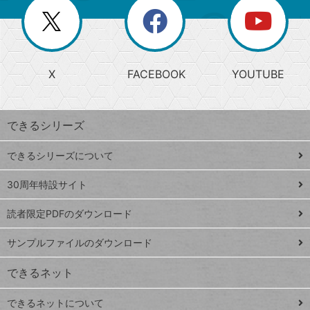
を
覧
閉
を
ー
じ
閉
か
る
じ
る
search
ら
急
X
FACEBOOK
YOUTUBE
探
上
検
昇
索
す
ワ
できるシリーズ
ー
ド
できるシリーズについて
Google
ト
スプレ
ッ
30周年特設サイト
ッドシ
プ
読者限定PDFのダウンロード
ート
ペ
iPhone
ー
サンプルファイルのダウンロード
VLOOKUP
ジ
できるネット
連載
できるネットについて