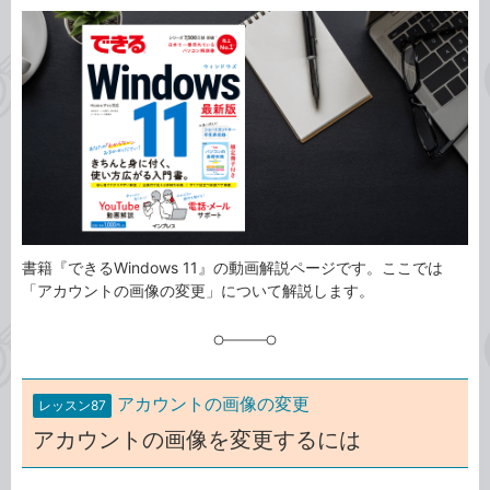
カ
事
テ
タ
ゴ
グ
リ
書籍『できるWindows 11』の動画解説ページです。ここでは
「アカウントの画像の変更」について解説します。
アカウントの画像の変更
レッスン87
アカウントの画像を変更するには