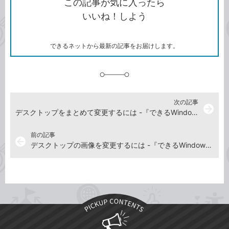
この記事が気に入ったら
コ
ェ
ア
ッ
いいね！しよう
ピ
ア
ク
ー
マ
ー
ク
できるネットから最新の記事をお届けします。
に
追
加
次の記事
arrow_forward
デスクトップをまとめて変更するには -『できるWindows 11』動画解説
前の記事
arrow_back
デスクトップの画像を変更するには -『できるWindows 11』動画解説