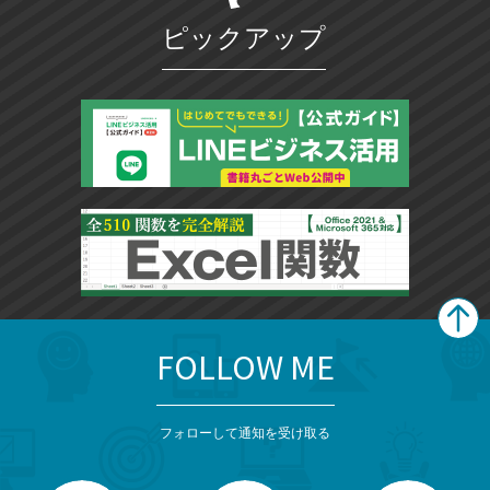
ピックアップ
FOLLOW ME
search
format_list_bulleted
検
カ
検
カ
索
テ
メ
ゴ
索
テ
ニ
リ
フォローして通知を受け取る
ゴ
ュ
ー
ー
一
リ