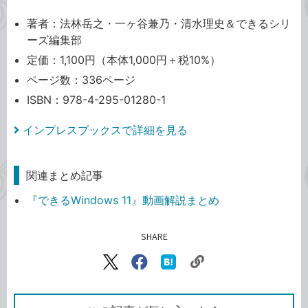
著者：法林岳之・一ヶ谷兼乃・清水理史＆できるシリ
ーズ編集部
定価：1,100円（本体1,000円＋税10%）
ページ数：336ページ
ISBN：978-4-295-01280-1
インプレスブックスで詳細を見る
関連まとめ記事
『できるWindows 11』動画解説まとめ
SHARE
記事をシェアする
リ
X（旧
Facebook
は
ン
Twitter）
で
て
ク
で
シ
な
を
シ
ェ
ブ