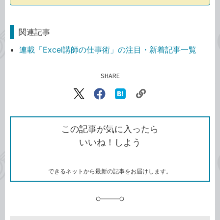
関連記事
連載「Excel講師の仕事術」の注目・新着記事一覧
SHARE
記事をシェアする
リ
X（旧
Facebook
は
ン
Twitter）
で
て
ク
で
シ
な
を
シ
ェ
ブ
この記事が気に入ったら
コ
ェ
ア
ッ
いいね！しよう
ピ
ア
ク
ー
マ
ー
ク
できるネットから最新の記事をお届けします。
に
追
加