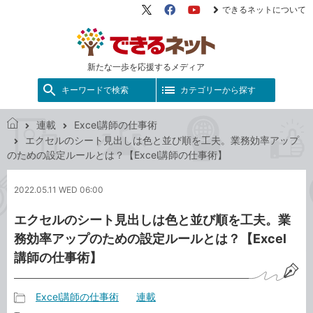
できるネットについて
X（旧
Facebook
YouTube
Twitter）
新たな一歩を応援するメディア
キーワードで検索
カテゴリーから探す
連載
Excel講師の仕事術
で
エクセルのシート見出しは色と並び順を工夫。業務効率アップ
き
のための設定ルールとは？【Excel講師の仕事術】
る
ネ
2022.05.11 WED 06:00
ッ
ト
エクセルのシート見出しは色と並び順を工夫。業
務効率アップのための設定ルールとは？【Excel
講師の仕事術】
Excel講師の仕事術
連載
記