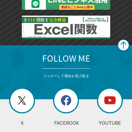
FOLLOW ME
search
format_list_bulleted
検
カ
検
カ
索
テ
メ
ゴ
索
テ
ニ
リ
フォローして通知を受け取る
ゴ
ュ
ー
ー
一
リ
を
覧
閉
を
ー
じ
閉
か
る
じ
る
search
ら
急
X
FACEBOOK
YOUTUBE
探
上
検