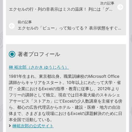
次の記事
arrow_forward
エクセルの行・列の非表示はミスの温床！ 列には「グループ化」を活用しよう【Excel講師の仕事術】
前の記事
arrow_back
エクセルの「ビュー」って知ってる？ 表示状態をすぐに復帰できる便利機能【Excel講師の仕事術】
著者プロフィール
榊 裕次郎（さかき ゆうじろう）
1981年生まれ、東京都出身。職業訓練校のMicrosoft Office
講師からキャリアをスタート。10年以上にわたって大学・省
庁・企業におけるExcelの指導・教育に従事し、2012年より
フリーの講師として独立。現在では日本最大級のスキルシェ
アサービス「ストアカ」にてExcelの少人数講座を主催する傍
ら、都心の広告代理店からホテル・建設・医療・地方の自治
体まで、さまざまな現場におけるExcelの課題解決のために日
本全国で活動している。
榊裕次郎の公式サイト