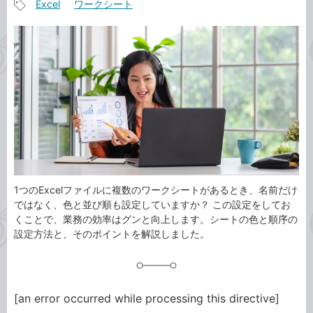
Excel
ワークシート
事
記
カ
事
テ
タ
ゴ
グ
リ
1つのExcelファイルに複数のワークシートがあるとき、名前だけ
ではなく、色と並び順も設定していますか？ この設定をしてお
くことで、業務の効率はグンと向上します。シートの色と順序の
設定方法と、そのポイントを解説しました。
[an error occurred while processing this directive]