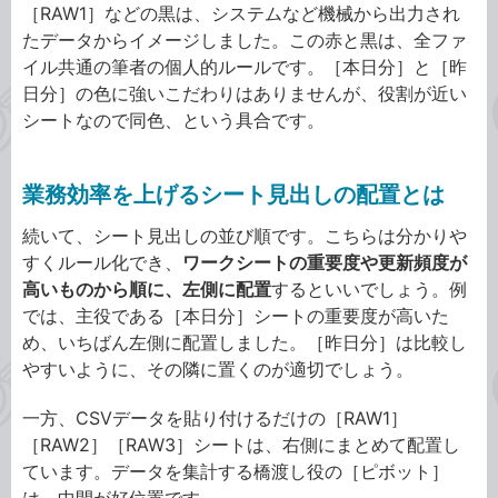
［RAW1］などの黒は、システムなど機械から出力され
たデータからイメージしました。この赤と黒は、全ファ
イル共通の筆者の個人的ルールです。［本日分］と［昨
日分］の色に強いこだわりはありませんが、役割が近い
シートなので同色、という具合です。
業務効率を上げるシート見出しの配置とは
続いて、シート見出しの並び順です。こちらは分かりや
すくルール化でき、
ワークシートの重要度や更新頻度が
高いものから順に、左側に配置
するといいでしょう。例
では、主役である［本日分］シートの重要度が高いた
め、いちばん左側に配置しました。［昨日分］は比較し
やすいように、その隣に置くのが適切でしょう。
一方、CSVデータを貼り付けるだけの［RAW1］
［RAW2］［RAW3］シートは、右側にまとめて配置し
ています。データを集計する橋渡し役の［ピボット］