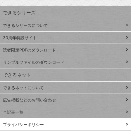
昇
索
す
ワ
できるシリーズ
ー
ド
できるシリーズについて
Google
ト
スプレ
ッ
30周年特設サイト
ッドシ
プ
読者限定PDFのダウンロード
ート
ペ
iPhone
ー
サンプルファイルのダウンロード
VLOOKUP
ジ
できるネット
連載
できるネットについて
Excel Q&A
close
閉じ
トイアンナ流仕
広告掲載などのお問い合わせ
る
事術
全記事一覧
PowerAutomate
ではじめる業務
プライバシーポリシー
の完全自動化