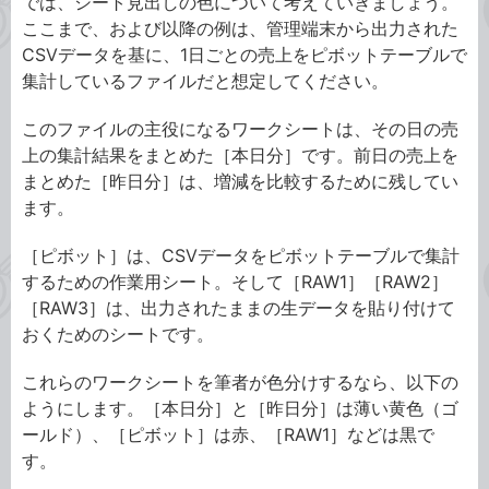
では、シート見出しの色について考えていきましょう。
ここまで、および以降の例は、管理端末から出力された
CSVデータを基に、1日ごとの売上をピボットテーブルで
集計しているファイルだと想定してください。
このファイルの主役になるワークシートは、その日の売
上の集計結果をまとめた［本日分］です。前日の売上を
まとめた［昨日分］は、増減を比較するために残してい
ます。
［ピボット］は、CSVデータをピボットテーブルで集計
するための作業用シート。そして［RAW1］［RAW2］
［RAW3］は、出力されたままの生データを貼り付けて
おくためのシートです。
これらのワークシートを筆者が色分けするなら、以下の
ようにします。［本日分］と［昨日分］は薄い黄色（ゴ
ールド）、［ピボット］は赤、［RAW1］などは黒で
す。