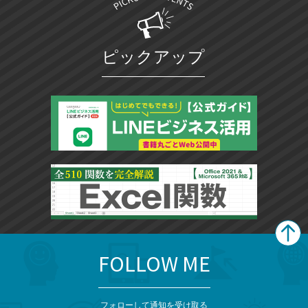
ピックアップ
FOLLOW ME
search
format_list_bulleted
検
カ
検
カ
索
テ
メ
ゴ
索
テ
ニ
リ
フォローして通知を受け取る