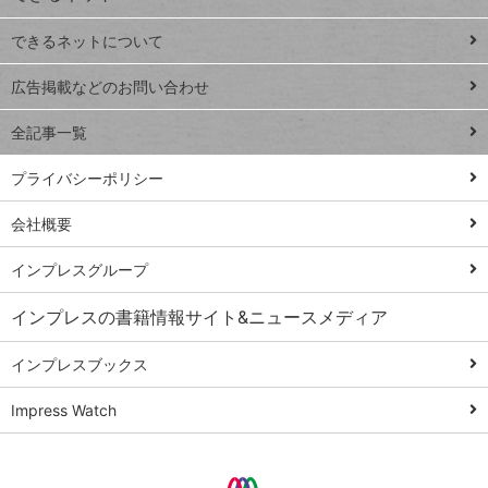
連載
できるネットについて
Excel Q&A
close
閉じ
トイアンナ流仕
広告掲載などのお問い合わせ
る
事術
全記事一覧
PowerAutomate
ではじめる業務
プライバシーポリシー
の完全自動化
会社概要
AI議事録作成術
Windows 11
インプレスグループ
Q&A
インプレスの書籍情報サイト&ニュースメディア
Teams踏み込み
活用術
インプレスブックス
Excel講師の仕事
Impress Watch
術
エクセル時短
パワポ時短