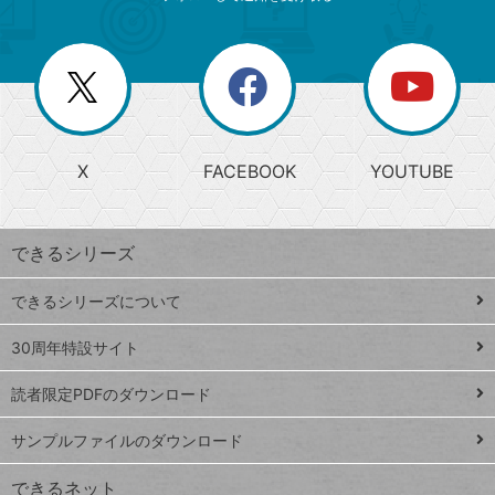
ゴ
ュ
ー
ー
一
リ
を
覧
閉
を
ー
じ
閉
か
る
じ
る
search
ら
急
X
FACEBOOK
YOUTUBE
探
上
検
昇
索
す
ワ
できるシリーズ
ー
ド
できるシリーズについて
Google
ト
スプレ
ッ
30周年特設サイト
ッドシ
プ
読者限定PDFのダウンロード
ート
ペ
iPhone
ー
サンプルファイルのダウンロード
VLOOKUP
ジ
できるネット