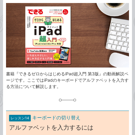
カ
事
テ
タ
ゴ
グ
リ
書籍『できるゼロからはじめるiPad超入門 第3版』の動画解説ペ
ージです。ここではiPadのキーボードでアルファベットを入力す
る方法について解説します。
キーボードの切り替え
レッスン14
アルファベットを入力するには