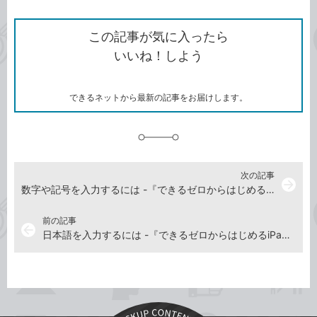
ン
Twitter）
で
て
ク
で
シ
な
を
シ
ェ
ブ
この記事が気に入ったら
コ
ェ
ア
ッ
いいね！しよう
ピ
ア
ク
ー
マ
ー
ク
できるネットから最新の記事をお届けします。
に
追
加
次の記事
arrow_forward
数字や記号を入力するには -『できるゼロからはじめるiPad超入門 第3版』動画解説
前の記事
arrow_back
日本語を入力するには -『できるゼロからはじめるiPad超入門 第3版』動画解説