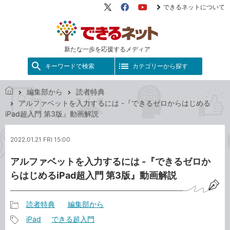
できるネットについて
X（旧
Facebook
YouTube
Twitter）
新たな一歩を応援するメディア
キーワードで検索
カテゴリーから探す
編集部から
読者特典
で
アルファベットを入力するには -『できるゼロからはじめる
き
iPad超入門 第3版』動画解説
る
ネ
2022.01.21 FRI 15:00
ッ
ト
アルファベットを入力するには -『できるゼロか
らはじめるiPad超入門 第3版』動画解説
読者特典
編集部から
記
iPad
できる超入門
事
記