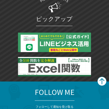
ピックアップ
FOLLOW ME
search
format_list_bulleted
検
カ
検
カ
索
テ
メ
ゴ
索
テ
ニ
リ
フォローして通知を受け取る