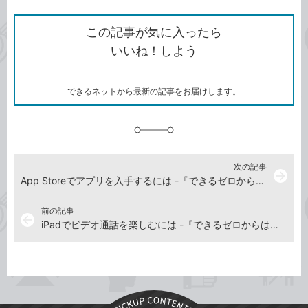
ン
Twitter）
で
て
ク
で
シ
な
を
シ
ェ
ブ
この記事が気に入ったら
コ
ェ
ア
ッ
いいね！しよう
ピ
ア
ク
ー
マ
ー
ク
できるネットから最新の記事をお届けします。
に
追
加
次の記事
arrow_forward
App Storeでアプリを入手するには -『できるゼロからはじめるiPad超入門 第3版』動画解説
前の記事
arrow_back
iPadでビデオ通話を楽しむには -『できるゼロからはじめるiPad超入門 第3版』動画解説