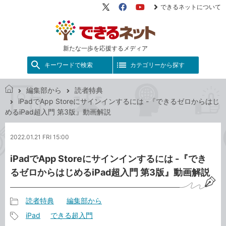
できるネットについて
X（旧
Facebook
YouTube
Twitter）
新たな一歩を応援するメディア
キーワードで検索
カテゴリーから探す
編集部から
読者特典
で
iPadでApp Storeにサインインするには -『できるゼロからはじ
き
めるiPad超入門 第3版』動画解説
る
ネ
2022.01.21 FRI 15:00
ッ
ト
iPadでApp Storeにサインインするには -『でき
るゼロからはじめるiPad超入門 第3版』動画解説
読者特典
編集部から
記
iPad
できる超入門
事
記