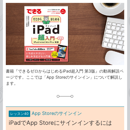
カ
事
テ
タ
ゴ
グ
リ
書籍『できるゼロからはじめるiPad超入門 第3版』の動画解説ペ
ージです。ここでは「App Storeのサインイン」について解説し
ます。
App Storeのサインイン
レッスン40
iPadでApp Storeにサインインするには