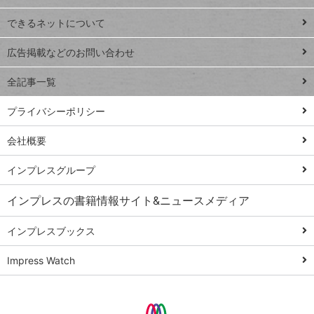
連載
できるネットについて
Excel Q&A
close
閉じ
トイアンナ流仕
広告掲載などのお問い合わせ
る
事術
全記事一覧
PowerAutomate
ではじめる業務
プライバシーポリシー
の完全自動化
会社概要
AI議事録作成術
Windows 11
インプレスグループ
Q&A
インプレスの書籍情報サイト&ニュースメディア
Teams踏み込み
活用術
インプレスブックス
Excel講師の仕事
Impress Watch
術
エクセル時短
パワポ時短