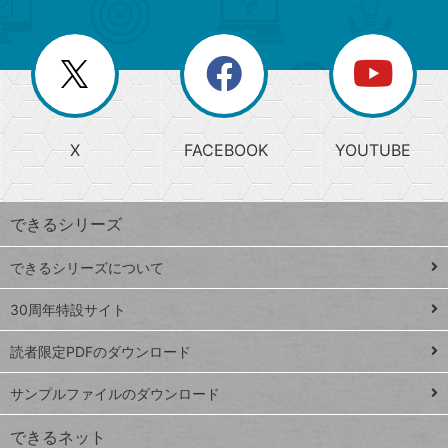
ゴ
ュ
ー
ー
一
リ
を
覧
閉
を
ー
じ
閉
か
る
じ
る
search
ら
急
X
FACEBOOK
YOUTUBE
探
上
検
昇
索
す
ワ
できるシリーズ
ー
ド
できるシリーズについて
Google
ト
スプレ
ッ
30周年特設サイト
ッドシ
プ
読者限定PDFのダウンロード
ート
ペ
iPhone
ー
サンプルファイルのダウンロード
VLOOKUP
ジ
できるネット