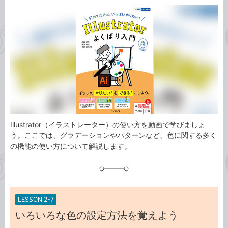
カ
事
テ
タ
ゴ
グ
リ
Illustrator（イラストレーター）の使い方を動画で学びましょ
う。ここでは、グラデーションやパターンなど、色に関する多く
の機能の使い方について解説します。
LESSON 2-7
いろいろな色の設定方法を覚えよう