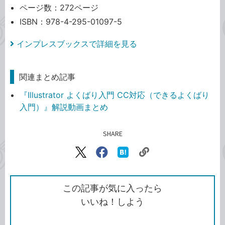
ページ数：272ページ
ISBN：978-4-295-01097-5
インプレスブックスで詳細を見る
関連まとめ記事
『Illustrator よくばり入門 CC対応（できるよくばり
入門）』解説動画まとめ
SHARE
記事をシェアする
リ
X（旧
Facebook
は
ン
Twitter）
で
て
ク
で
シ
な
を
シ
ェ
ブ
この記事が気に入ったら
コ
ェ
ア
ッ
いいね！しよう
ピ
ア
ク
ー
マ
ー