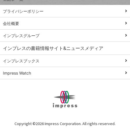
PowerAutomate
ではじめる業務
プライバシーポリシー
の完全自動化
会社概要
AI議事録作成術
Windows 11
インプレスグループ
Q&A
インプレスの書籍情報サイト&ニュースメディア
Teams踏み込み
活用術
インプレスブックス
Excel講師の仕事
Impress Watch
術
エクセル時短
パワポ時短
Windows Tips
神保町ペロリ旅
俺のメルカリ
Copyright ©
2026 Impress Corporation. All rights reserved.