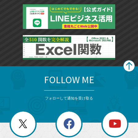
FOLLOW ME
search
format_list_bulleted
検
カ
検
カ
索
テ
メ
ゴ
索
テ
ニ
リ
フォローして通知を受け取る
ゴ
ュ
ー
ー
一
リ
を
覧
閉
を
ー
じ
閉
か
る
じ
る