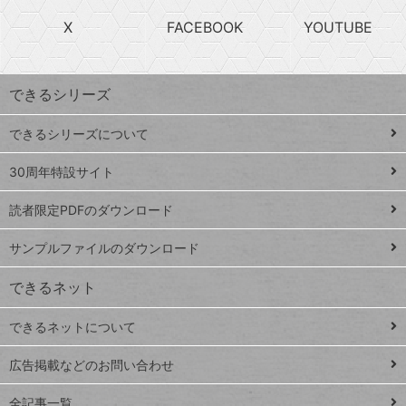
search
ら
急
X
FACEBOOK
YOUTUBE
探
上
検
昇
索
す
ワ
できるシリーズ
ー
ド
できるシリーズについて
Google
ト
スプレ
ッ
30周年特設サイト
ッドシ
プ
読者限定PDFのダウンロード
ート
ペ
iPhone
ー
サンプルファイルのダウンロード
VLOOKUP
ジ
できるネット
連載
できるネットについて
Excel Q&A
close
閉じ
トイアンナ流仕
広告掲載などのお問い合わせ
る
事術
全記事一覧