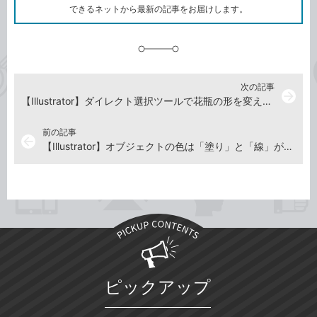
ク
できるネットから最新の記事をお届けします。
に
追
加
次の記事
arrow_forward
【Illustrator】ダイレクト選択ツールで花瓶の形を変えよう -『Illustrator よくばり入門』解説動画
前の記事
arrow_back
【Illustrator】オブジェクトの色は「塗り」と「線」がある -『Illustrator よくばり入門』解説動画
ピックアップ