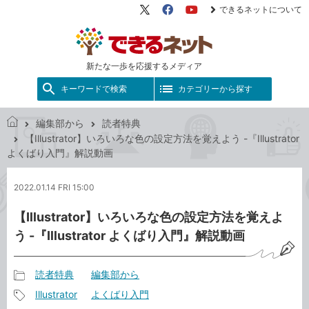
できるネットについて
X（旧
Facebook
YouTube
Twitter）
新たな一歩を応援するメディア
キーワードで検索
カテゴリーから探す
編集部から
読者特典
で
【Illustrator】いろいろな色の設定方法を覚えよう -『Illustrator
き
よくばり入門』解説動画
る
ネ
2022.01.14 FRI 15:00
ッ
ト
【Illustrator】いろいろな色の設定方法を覚えよ
う -『Illustrator よくばり入門』解説動画
読者特典
編集部から
記
Illustrator
よくばり入門
事
記