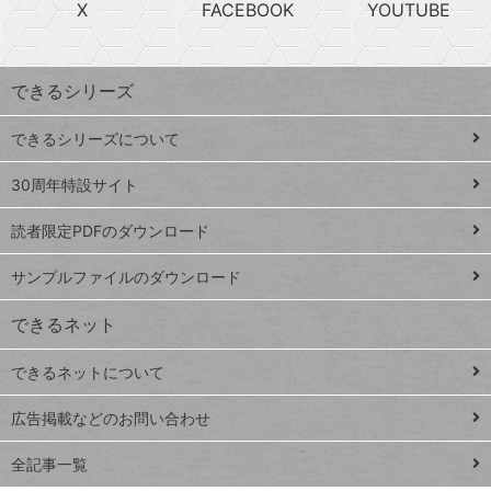
急
X
FACEBOOK
YOUTUBE
探
上
検
昇
索
す
ワ
できるシリーズ
ー
ド
できるシリーズについて
Google
ト
スプレ
ッ
30周年特設サイト
ッドシ
プ
読者限定PDFのダウンロード
ート
ペ
iPhone
ー
サンプルファイルのダウンロード
VLOOKUP
ジ
できるネット
連載
できるネットについて
Excel Q&A
close
閉じ
トイアンナ流仕
広告掲載などのお問い合わせ
る
事術
全記事一覧
PowerAutomate