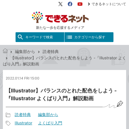
できるネットについて
X（旧
Facebook
YouTube
Twitter）
新たな一歩を応援するメディア
キーワードで検索
カテゴリーから探す
編集部から
読者特典
で
【Illustrator】バランスのとれた配色をしよう -『Illustrator よく
き
ばり入門』解説動画
る
ネ
2022.01.14 FRI 15:00
ッ
ト
【Illustrator】バランスのとれた配色をしよう -
『Illustrator よくばり入門』解説動画
読者特典
編集部から
記
Illustrator
よくばり入門
事
記