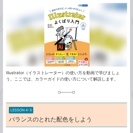
カ
事
テ
タ
ゴ
グ
リ
Illustrator（イラストレーター）の使い方を動画で学びましょ
う。ここでは、カラーガイドの使い方について解説します。
LESSON 4-5
バランスのとれた配色をしよう