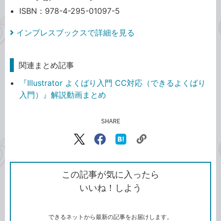
ISBN：978-4-295-01097-5
インプレスブックスで詳細を見る
関連まとめ記事
『Illustrator よくばり入門 CC対応（できるよくばり
入門）』解説動画まとめ
SHARE
記事をシェアする
リ
X（旧
Facebook
は
ン
Twitter）
で
て
ク
で
シ
な
を
シ
ェ
ブ
この記事が気に入ったら
コ
ェ
ア
ッ
いいね！しよう
ピ
ア
ク
ー
マ
ー
ク
できるネットから最新の記事をお届けします。