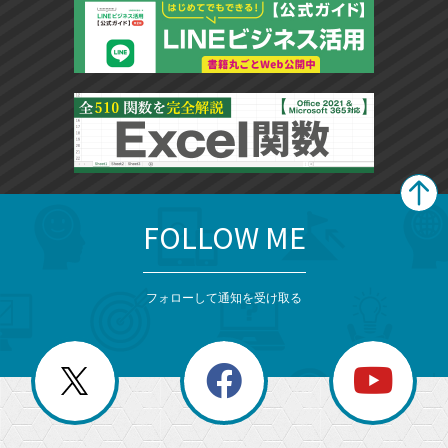
FOLLOW ME
search
format_list_bulleted
検
カ
検
カ
索
テ
メ
ゴ
索
テ
ニ
リ
フォローして通知を受け取る
ゴ
ュ
ー
ー
一
リ
を
覧
閉
を
ー
じ
閉
か
る
じ
る
search
ら