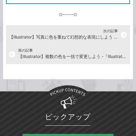
に
追
加
次の記事
arrow_forward
【Illustrator】写真に色を重ねて幻想的な表現にしよう -『Illustrator よくばり入門』解説動画
前の記事
arrow_back
【Illustrator】複数の色を一括で変更しよう -『Illustrator よくばり入門』解説動画
ピックアップ