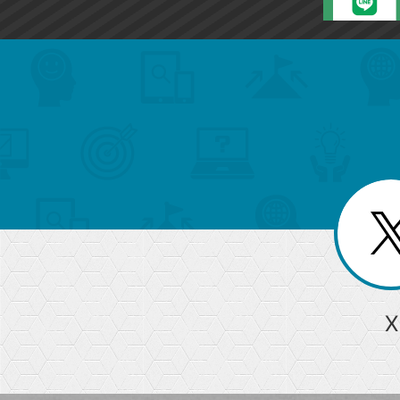
search
format_list_bulleted
検
カ
検
カ
索
テ
メ
ゴ
索
テ
ニ
リ
ュ
ー
ゴ
ー
一
を
覧
リ
閉
を
じ
閉
ー
る
じ
る
か
ら
急上昇ワード
X
探
Googleスプレッドシート
iPhone
VLOOKUP
す