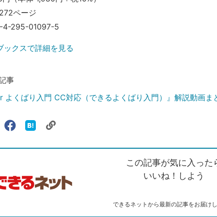
272ページ
-4-295-01097-5
ブックスで詳細を見る
記事
trator よくばり入門 CC対応（できるよくばり入門）』解説動画ま
リ
X（旧
Facebook
は
ェアする
ン
witter）
で
て
ク
で
シ
な
を
シ
ェ
ブ
この記事が気に入った
コ
ェ
ア
ッ
ピ
ア
ク
いいね！しよう
ー
マ
ー
ク
できるネットから最新の記事をお届け
に
追