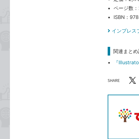
ページ数：
ISBN：978
インプレス
関連まとめ
『Illus
SHARE
記事をシ
T