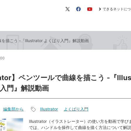
できるネットにつ
X（旧
Facebook
YouTube
Twitter）
曲線を描こう -『Illustrator よくばり入門』解説動画
:00
trator】ペンツールで曲線を描こう -『Illust
入門』解説動画
編集部から
Illustrator
よくばり入門
記
事
Illustrator（イラストレーター）の使い方を動画で学
では、ハンドルを操作して曲線を描く方法について解
タ