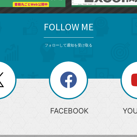
FOLLOW ME
フォローして通知を受け取る
search
検
索
FACEBOOK
YO