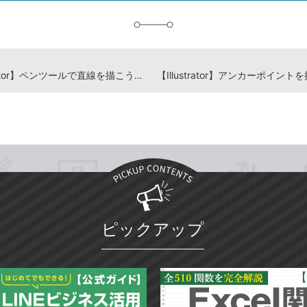
加
【Illustrator】ペンツールで直線を描こう -『Illustrator よくばり入門』解説動画
ピックアップ