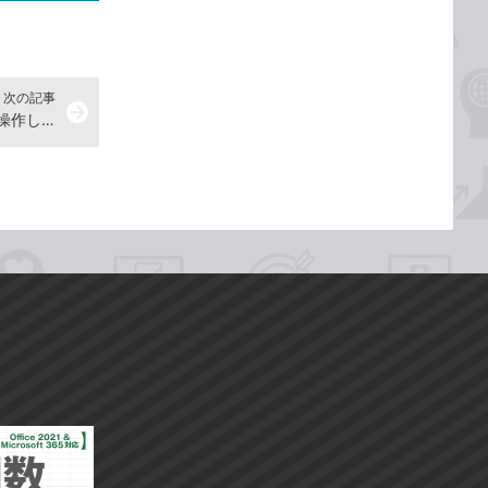
次の記事
arrow_forward
【Illustrator】アンカーポイントを操作して図形の形を変えよう -『Illustrator よくばり入門』解説動画