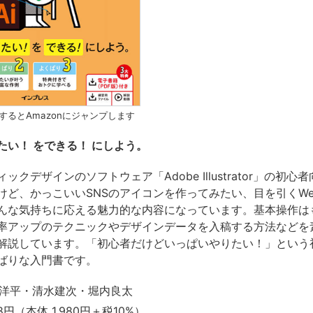
するとAmazonにジャンプします
たい！ をできる！ にしよう。
ックデザインのソフトウェア「Adobe Illustrator」の初心
けど、かっこいいSNSのアイコンを作ってみたい、目を引くWe
んな気持ちに応える魅力的な内容になっています。基本操作は
率アップのテクニックやデザインデータを入稿する方法などを
解説しています。「初心者だけどいっぱいやりたい！」という
ばりな入門書です。
洋平・清水建次・堀内良太
8円（本体 1,980円＋税10%）