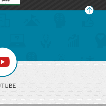
ペ
ー
ジ
上
部
へ
UTUBE