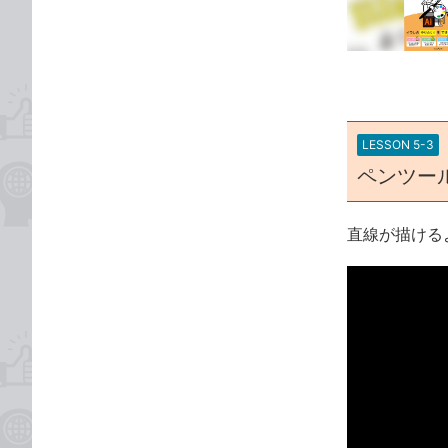
な
テ
ブ
ゴ
ッ
リ
ク
マ
ー
LESSON 5-3
ク
ペンツー
に
追
加
直線が描ける