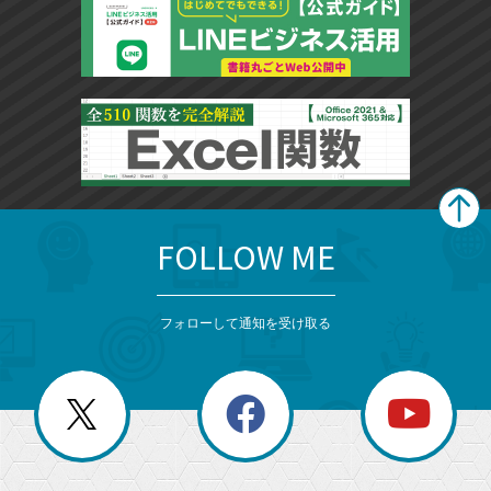
FOLLOW ME
search
format_list_bulleted
検
カ
検
カ
索
テ
メ
ゴ
索
テ
ニ
リ
フォローして通知を受け取る
ゴ
ュ
ー
ー
一
リ
を
覧
閉
を
ー
じ
閉
か
る
じ
る
search
ら
急