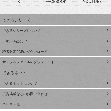
X
FACEBOOK
YOUTUBE
探
上
検
昇
索
す
ワ
できるシリーズ
ー
ド
できるシリーズについて
Google
ト
スプレ
ッ
30周年特設サイト
ッドシ
プ
読者限定PDFのダウンロード
ート
ペ
iPhone
ー
サンプルファイルのダウンロード
VLOOKUP
ジ
できるネット
連載
できるネットについて
Excel Q&A
close
閉じ
トイアンナ流仕
広告掲載などのお問い合わせ
る
事術
全記事一覧
PowerAutomate