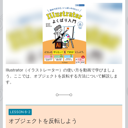
カ
事
テ
タ
ゴ
グ
リ
Illustrator（イラストレーター）の使い方を動画で学びましょ
う。ここでは、オブジェクトを反転する方法について解説しま
す。
LESSON 6-2
オブジェクトを反転しよう