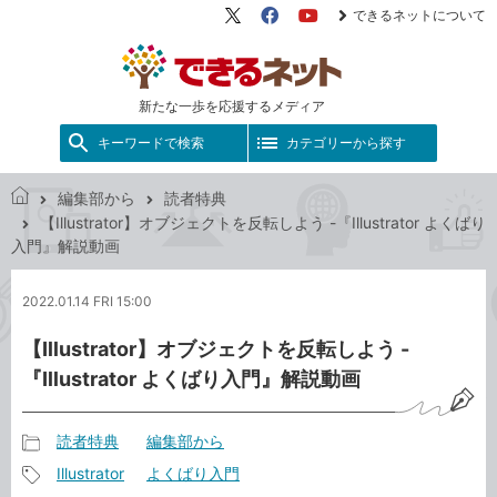
できるネットについて
X（旧
Facebook
YouTube
Twitter）
新たな一歩を応援するメディア
キーワードで検索
カテゴリーから探す
編集部から
読者特典
で
【Illustrator】オブジェクトを反転しよう -『Illustrator よくばり
き
入門』解説動画
る
ネ
2022.01.14 FRI 15:00
ッ
ト
【Illustrator】オブジェクトを反転しよう -
『Illustrator よくばり入門』解説動画
読者特典
編集部から
記
Illustrator
よくばり入門
事
記