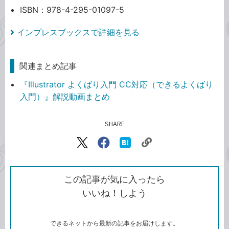
ISBN：978-4-295-01097-5
インプレスブックスで詳細を見る
関連まとめ記事
『Illustrator よくばり入門 CC対応（できるよくばり
入門）』解説動画まとめ
SHARE
記事をシェアする
リ
X（旧
Facebook
は
ン
Twitter）
で
て
ク
で
シ
な
を
シ
ェ
ブ
この記事が気に入ったら
コ
ェ
ア
ッ
いいね！しよう
ピ
ア
ク
ー
マ
ー
ク
できるネットから最新の記事をお届けします。