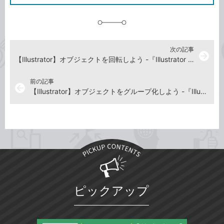
に
追
加
次の記事
arrow_forward
【Illustrator】オブジェクトを回転しよう -『Illustrator よくばり入門』解説動画
前の記事
arrow_back
【Illustrator】オブジェクトをグループ化しよう -『Illustrator よくばり入門』解説動画
ピックアップ