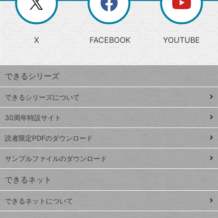
ー
じ
閉
か
る
じ
る
search
ら
急
X
FACEBOOK
YOUTUBE
探
上
検
昇
索
す
ワ
できるシリーズ
ー
ド
できるシリーズについて
Google
ト
スプレ
ッ
30周年特設サイト
ッドシ
プ
読者限定PDFのダウンロード
ート
ペ
iPhone
ー
サンプルファイルのダウンロード
VLOOKUP
ジ
できるネット
連載
できるネットについて
Excel Q&A
close
閉じ