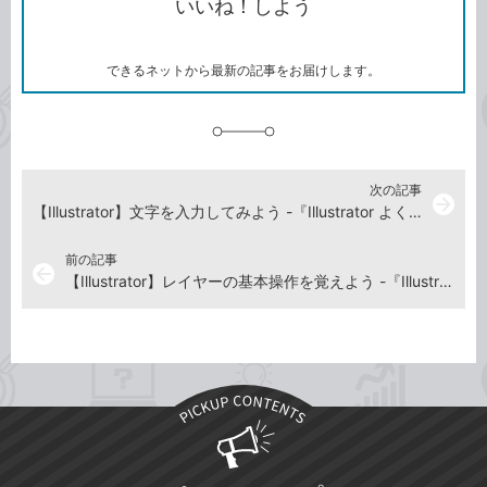
いいね！しよう
ピ
ア
ク
ー
マ
ー
ク
できるネットから最新の記事をお届けします。
に
追
加
次の記事
arrow_forward
【Illustrator】文字を入力してみよう -『Illustrator よくばり入門』解説動画
前の記事
arrow_back
【Illustrator】レイヤーの基本操作を覚えよう -『Illustrator よくばり入門』解説動画