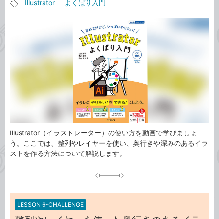
Illustrator
よくばり入門
事
記
カ
事
テ
タ
ゴ
グ
リ
Illustrator（イラストレーター）の使い方を動画で学びましょ
う。ここでは、整列やレイヤーを使い、奥行きや深みのあるイラ
ストを作る方法について解説します。
LESSON 6-CHALLENGE