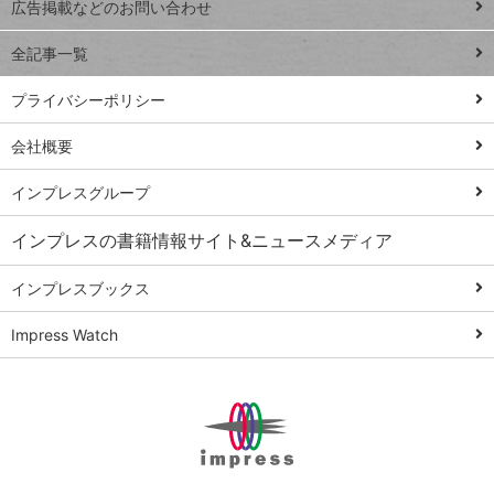
トイアンナ流仕
広告掲載などのお問い合わせ
る
事術
全記事一覧
PowerAutomate
ではじめる業務
プライバシーポリシー
の完全自動化
会社概要
AI議事録作成術
Windows 11
インプレスグループ
Q&A
インプレスの書籍情報サイト&ニュースメディア
Teams踏み込み
活用術
インプレスブックス
Excel講師の仕事
Impress Watch
術
エクセル時短
パワポ時短
Windows Tips
神保町ペロリ旅