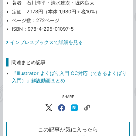
著者：石川洋平・清水建次・堀内良太
定価：2,178円（本体 1,980円＋税10%）
ページ数：272ページ
ISBN：978-4-295-01097-5
インプレスブックスで詳細を見る
関連まとめ記事
『Illustrator よくばり入門 CC対応（できるよくばり
入門）』解説動画まとめ
SHARE
記事をシェアする
リ
X（旧
Facebook
は
ン
Twitter）
で
て
ク
で
シ
な
を
シ
ェ
ブ
この記事が気に入ったら
コ
ェ
ア
ッ