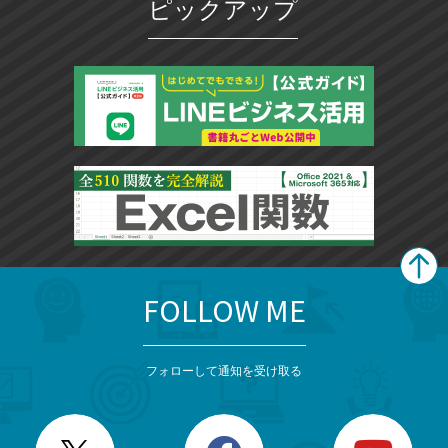
ピックアップ
FOLLOW ME
search
format_list_bulleted
検
カ
検
カ
索
テ
メ
ゴ
索
テ
ニ
リ
フォローして通知を受け取る
ゴ
ュ
ー
ー
一
リ
を
覧
閉
を