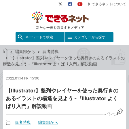
できるネットについて
X（旧
Facebook
YouTube
Twitter）
新たな一歩を応援するメディア
キーワードで検索
カテゴリーから探す
編集部から
読者特典
で
【Illustrator】整列やレイヤーを使った奥行きのあるイラストの
き
構造を見よう -『Illustrator よくばり入門』解説動画
る
ネ
2022.01.14 FRI 15:00
ッ
ト
【Illustrator】整列やレイヤーを使った奥行きの
あるイラストの構造を見よう -『Illustrator よく
ばり入門』解説動画
読者特典
編集部から
記