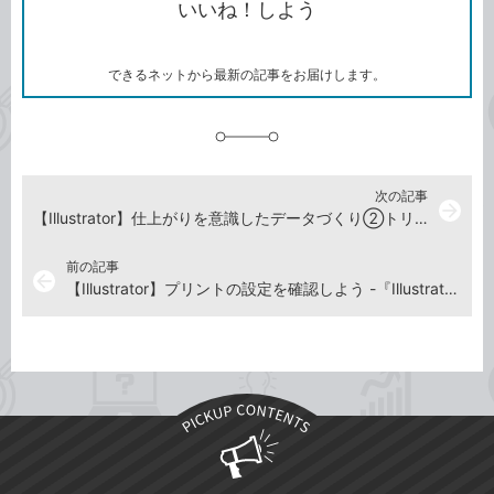
いいね！しよう
ピ
ア
ク
ー
マ
ー
ク
できるネットから最新の記事をお届けします。
に
追
加
次の記事
arrow_forward
【Illustrator】仕上がりを意識したデータづくり②トリムマークを作成しよう -『Illustrator よくばり入門』解説動画
前の記事
arrow_back
【Illustrator】プリントの設定を確認しよう -『Illustrator よくばり入門』解説動画