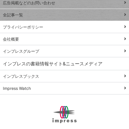
閉じ
トイアンナ流仕
広告掲載などのお問い合わせ
る
事術
全記事一覧
PowerAutomate
ではじめる業務
プライバシーポリシー
の完全自動化
会社概要
AI議事録作成術
Windows 11
インプレスグループ
Q&A
インプレスの書籍情報サイト&ニュースメディア
Teams踏み込み
活用術
インプレスブックス
Excel講師の仕事
Impress Watch
術
エクセル時短
パワポ時短
Windows Tips
神保町ペロリ旅