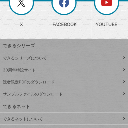
ー
じ
閉
か
る
じ
る
search
ら
急
X
FACEBOOK
YOUTUBE
探
上
検
昇
索
す
ワ
できるシリーズ
ー
ド
できるシリーズについて
Google
ト
スプレ
ッ
30周年特設サイト
ッドシ
プ
読者限定PDFのダウンロード
ート
ペ
iPhone
ー
サンプルファイルのダウンロード
VLOOKUP
ジ
できるネット
連載
できるネットについて
Excel Q&A
close