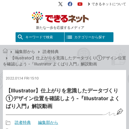
できるネットについて
X（旧
Facebook
YouTube
Twitter）
新たな一歩を応援するメディア
キーワードで検索
カテゴリーから探す
編集部から
読者特典
で
【Illustrator】仕上がりを意識したデータづくり①デザイン位置
き
を確認しよう -『Illustrator よくばり入門』解説動画
る
ネ
2022.01.14 FRI 15:10
ッ
ト
【Illustrator】仕上がりを意識したデータづくり
①デザイン位置を確認しよう -『Illustrator よく
ばり入門』解説動画
読者特典
編集部から
記