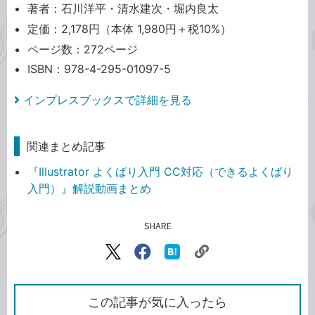
著者：石川洋平・清水建次・堀内良太
定価：2,178円（本体 1,980円＋税10%）
ページ数：272ページ
ISBN：978-4-295-01097-5
インプレスブックスで詳細を見る
関連まとめ記事
『Illustrator よくばり入門 CC対応（できるよくばり
入門）』解説動画まとめ
SHARE
記事をシェアする
リ
X（旧
Facebook
は
ン
Twitter）
で
て
ク
で
シ
な
を
シ
ェ
ブ
この記事が気に入ったら
コ
ェ
ア
ッ