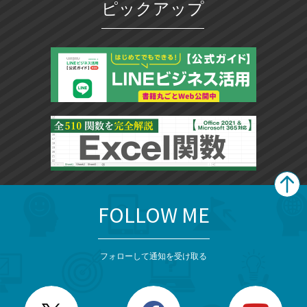
ピックアップ
FOLLOW ME
search
format_list_bulleted
検
カ
検
カ
索
テ
メ
ゴ
索
テ
ニ
リ
フォローして通知を受け取る
ゴ
ュ
ー
ー
一
リ
を
覧
閉
を