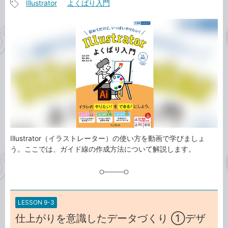
Illustrator
よくばり入門
事
記
カ
事
テ
タ
ゴ
グ
リ
Illustrator（イラストレーター）の使い方を動画で学びましょ
う。ここでは、ガイド線の作成方法について解説します。
LESSON 9-3
仕上がりを意識したデータづくり ①デザ