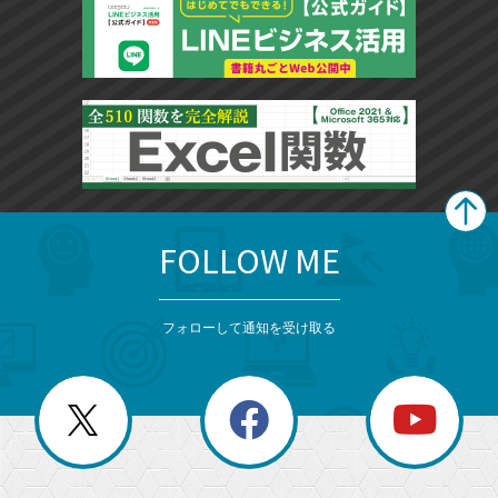
FOLLOW ME
search
format_list_bulleted
検
カ
検
カ
索
テ
メ
ゴ
索
テ
ニ
リ
フォローして通知を受け取る
ゴ
ュ
ー
ー
一
リ
を
覧
閉
を
ー
じ
閉
か
る
じ
る
search
ら
急