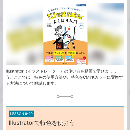
カ
事
テ
タ
ゴ
グ
リ
Illustrator（イラストレーター）の使い方を動画で学びましょ
う。ここでは、特色の使用方法や、特色をCMYKカラーに変換す
る方法について解説します。
LESSON 9-10
Illustratorで特色を使おう