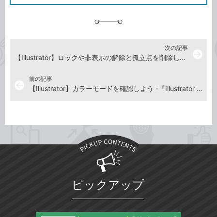
に
追
加
次の記事
arrow_forward
【Illustrator】ロックや非表示の解除と孤立点を削除しよう -『Illustrator よくばり入門』解説動画
前の記事
arrow_back
【Illustrator】カラーモードを確認しよう -『Illustrator よくばり入門』解説動画
ピックアップ