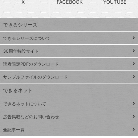
X
FACEBOOK
YOUTUBE
探
上
検
昇
索
す
ワ
できるシリーズ
ー
ド
できるシリーズについて
Google
ト
スプレ
ッ
30周年特設サイト
ッドシ
プ
読者限定PDFのダウンロード
ート
ペ
iPhone
ー
サンプルファイルのダウンロード
VLOOKUP
ジ
できるネット
連載
できるネットについて
Excel Q&A
close
閉じ
トイアンナ流仕
広告掲載などのお問い合わせ
る
事術
全記事一覧
PowerAutomate