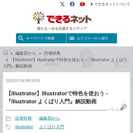
できるネットについて
X（旧
Facebook
YouTube
Twitter）
新たな一歩を応援するメディア
キーワードで検索
カテゴリーから探す
編集部から
読者特典
で
【Illustrator】Illustratorで特色を使おう -『Illustrator よくばり
き
入門』解説動画
る
ネ
2022.01.14 FRI 15:10
ッ
ト
【Illustrator】Illustratorで特色を使おう -
『Illustrator よくばり入門』解説動画
読者特典
編集部から
記
Illustrator
よくばり入門
事
記