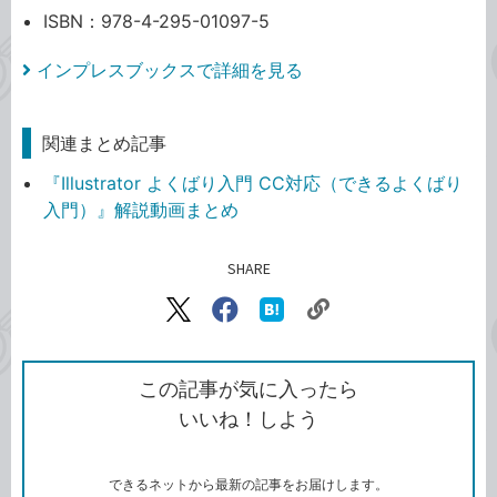
ISBN：978-4-295-01097-5
インプレスブックスで詳細を見る
関連まとめ記事
『Illustrator よくばり入門 CC対応（できるよくばり
入門）』解説動画まとめ
SHARE
記事をシェアする
リ
X（旧
Facebook
は
ン
Twitter）
で
て
ク
で
シ
な
を
シ
ェ
ブ
この記事が気に入ったら
コ
ェ
ア
ッ
いいね！しよう
ピ
ア
ク
ー
マ
ー
ク
できるネットから最新の記事をお届けします。