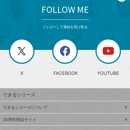
FOLLOW ME
search
format_list_bulleted
検
カ
検
カ
索
テ
メ
ゴ
索
テ
ニ
リ
フォローして通知を受け取る
ゴ
ュ
ー
ー
一
リ
を
覧
閉
を
ー
じ
閉
か
る
じ
る
search
ら
急
X
FACEBOOK
YOUTUBE
探
上
検
昇
索
す
ワ
できるシリーズ
ー
ド
できるシリーズについて
Google
ト
スプレ
ッ
30周年特設サイト
ッドシ
プ