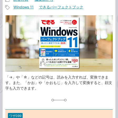
記
Windows 11
できるパーフェクトブック
事
記
カ
事
テ
タ
ゴ
グ
リ
「→」や「☆」などの記号は、読みを入力すれば、変換できま
す。また、「かお」や「かおもじ」を入力して変換すると、顔文
字も入力できます。
ワザ099