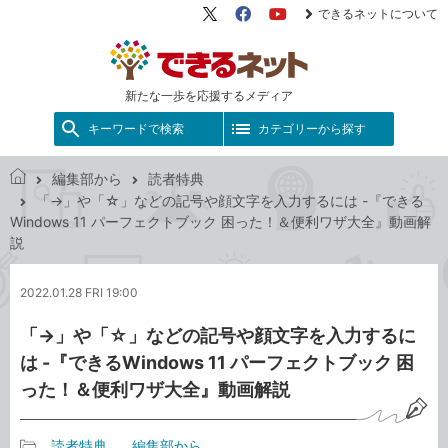
できるネットについて
X（旧
Facebook
YouTube
Twitter）
新たな一歩を応援するメディア
キーワードで検索
カテゴリーから探す
編集部から
読者特典
で
「→」や「☆」などの記号や顔文字を入力するには -『できる
き
Windows 11 パーフェクトブック 困った！＆便利ワザ大全』動画解
る
説
ネ
ッ
2022.01.28 FRI 19:00
ト
「→」や「☆」などの記号や顔文字を入力するに
は -『できるWindows 11 パーフェクトブック 困
った！＆便利ワザ大全』動画解説
読者特典
編集部から