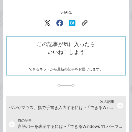
SHARE
記事をシェアする
リ
X（旧
Facebook
は
ン
Twitter）
で
て
ク
で
シ
な
を
シ
ェ
ブ
この記事が気に入ったら
コ
ェ
ア
ッ
いいね！しよう
ピ
ア
ク
ー
マ
ー
ク
できるネットから最新の記事をお届けします。
に
追
加
次の記事
arrow_forward
ペンやマウス、指で手書き入力するには -『できるWindows 11 パーフェクトブック 困った！＆便利ワザ大全』動画解説
前の記事
arrow_back
言語バーを表示するには -『できるWindows 11 パーフェクトブック 困った！＆便利ワザ大全』動画解説