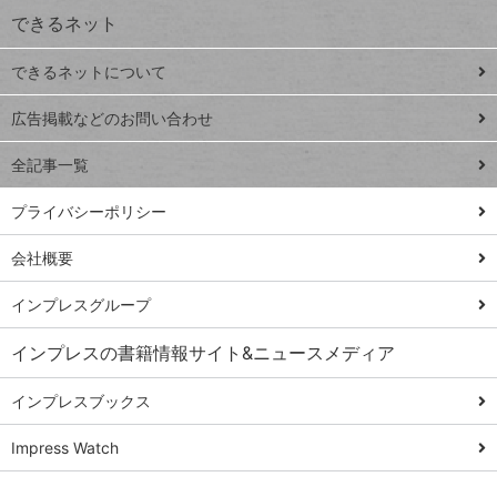
できるネット
連載
できるネットについて
Excel Q&A
close
閉じ
トイアンナ流仕
広告掲載などのお問い合わせ
る
事術
全記事一覧
PowerAutomate
ではじめる業務
プライバシーポリシー
の完全自動化
会社概要
AI議事録作成術
Windows 11
インプレスグループ
Q&A
インプレスの書籍情報サイト&ニュースメディア
Teams踏み込み
活用術
インプレスブックス
Excel講師の仕事
Impress Watch
術
エクセル時短