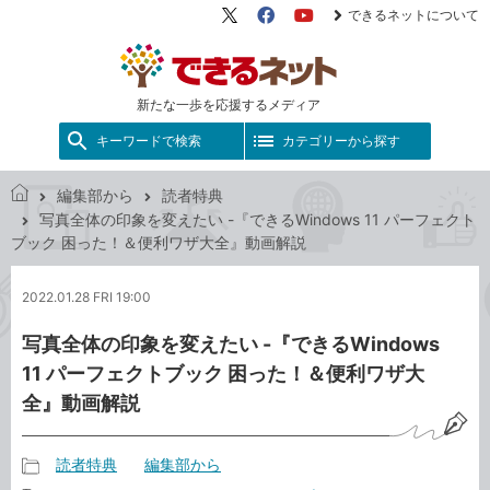
できるネットについて
X（旧
Facebook
YouTube
Twitter）
新たな一歩を応援するメディア
キーワードで検索
カテゴリーから探す
編集部から
読者特典
で
写真全体の印象を変えたい -『できるWindows 11 パーフェクト
き
ブック 困った！＆便利ワザ大全』動画解説
る
ネ
2022.01.28 FRI 19:00
ッ
ト
写真全体の印象を変えたい -『できるWindows
11 パーフェクトブック 困った！＆便利ワザ大
全』動画解説
読者特典
編集部から
記