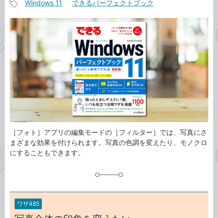
Windows 11
できるパーフェクトブック
事
記
カ
事
テ
タ
ゴ
グ
リ
［フォト］アプリの編集モードの［フィルター］では、写真にさ
まざまな効果を付けられます。写真の色調を変えたり、モノクロ
にすることもできます。
ワザ485