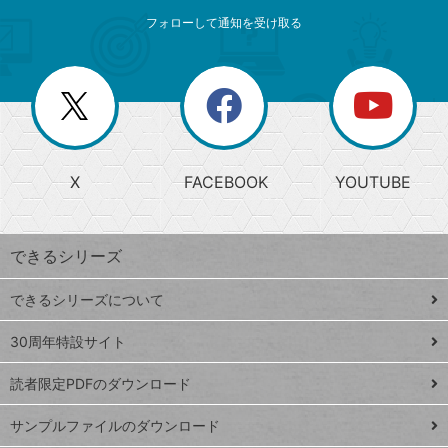
メ
ゴ
索
テ
ニ
リ
フォローして通知を受け取る
ゴ
ュ
ー
ー
一
リ
を
覧
閉
を
ー
じ
閉
か
る
じ
る
search
ら
急
X
FACEBOOK
YOUTUBE
探
上
検
昇
索
す
ワ
できるシリーズ
ー
ド
できるシリーズについて
Google
ト
スプレ
ッ
30周年特設サイト
ッドシ
プ
読者限定PDFのダウンロード
ート
ペ
iPhone
ー
サンプルファイルのダウンロード
VLOOKUP
ジ