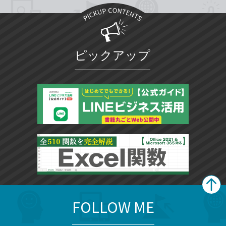
ピックアップ
FOLLOW ME
search
format_list_bulleted
検
カ
検
カ
索
テ