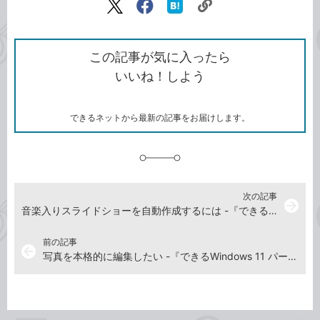
リ
X（旧
Facebook
は
ン
Twitter）
で
て
ク
で
シ
な
を
シ
ェ
ブ
この記事が気に入ったら
コ
ェ
ア
ッ
いいね！しよう
ピ
ア
ク
ー
マ
ー
ク
できるネットから最新の記事をお届けします。
に
追
加
次の記事
arrow_forward
音楽入りスライドショーを自動作成するには -『できるWindows 11 パーフェクトブック 困った！＆便利ワザ大全』動画解説
前の記事
arrow_back
写真を本格的に編集したい -『できるWindows 11 パーフェクトブック 困った！＆便利ワザ大全』動画解説