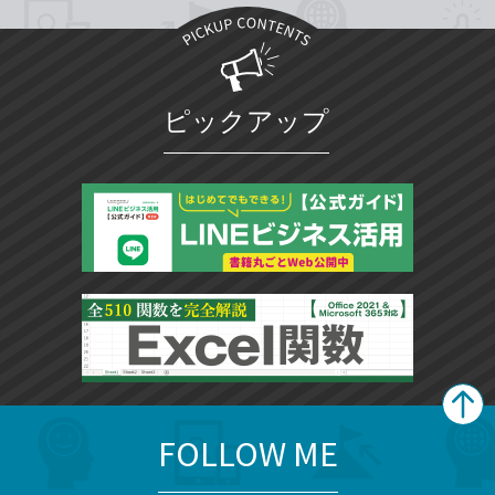
ピックアップ
FOLLOW ME
search
format_list_bulleted
検
カ
検
カ
索
テ