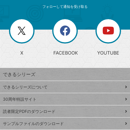
メ
ゴ
索
テ
ニ
リ
フォローして通知を受け取る
ゴ
ュ
ー
ー
一
リ
を
覧
閉
を
ー
じ
閉
か
る
じ
る
search
ら
急
X
FACEBOOK
YOUTUBE
探
上
検
昇
索
す
ワ
できるシリーズ
ー
ド
できるシリーズについて
Google
ト
スプレ
ッ
30周年特設サイト
ッドシ
プ
読者限定PDFのダウンロード
ート
ペ
iPhone
ー
サンプルファイルのダウンロード
VLOOKUP
ジ