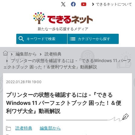
できるネットについて
X（旧
Facebook
YouTube
Twitter）
新たな一歩を応援するメディア
キーワードで検索
カテゴリーから探す
編集部から
読者特典
で
プリンターの状態を確認するには -『できるWindows 11 パーフ
き
ェクトブック 困った！＆便利ワザ大全』動画解説
る
ネ
2022.01.28 FRI 19:00
ッ
ト
プリンターの状態を確認するには -『できる
Windows 11 パーフェクトブック 困った！＆便
利ワザ大全』動画解説
読者特典
編集部から
記