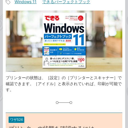
Windows 11
できるパーフェクトブック
事
記
カ
事
テ
タ
ゴ
グ
リ
プリンターの状態は、［設定］の［プリンターとスキャナー］で
確認できます。［アイドル］と表示されていれば、印刷が可能で
す。
ワザ526