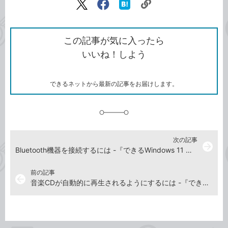
リ
X（旧
Facebook
は
ン
Twitter）
で
て
ク
で
シ
な
を
シ
ェ
ブ
この記事が気に入ったら
コ
ェ
ア
ッ
いいね！しよう
ピ
ア
ク
ー
マ
ー
ク
できるネットから最新の記事をお届けします。
に
追
加
次の記事
arrow_forward
Bluetooth機器を接続するには -『できるWindows 11 パーフェクトブック 困った！＆便利ワザ大全』動画解説
前の記事
arrow_back
音楽CDが自動的に再生されるようにするには -『できるWindows 11 パーフェクトブック 困った！＆便利ワザ大全』動画解説