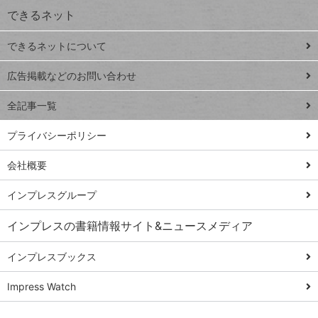
できるネット
連載
できるネットについて
Excel Q&A
close
閉じ
トイアンナ流仕
広告掲載などのお問い合わせ
る
事術
全記事一覧
PowerAutomate
ではじめる業務
プライバシーポリシー
の完全自動化
会社概要
AI議事録作成術
Windows 11
インプレスグループ
Q&A
インプレスの書籍情報サイト&ニュースメディア
Teams踏み込み
活用術
インプレスブックス
Excel講師の仕事
Impress Watch
術
エクセル時短