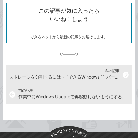
ク
で
シ
な
を
シ
ェ
ブ
この記事が気に入ったら
コ
ェ
ア
ッ
いいね！しよう
ピ
ア
ク
ー
マ
ー
ク
できるネットから最新の記事をお届けします。
に
追
加
次の記事
arrow_forward
ストレージを分割するには -『できるWindows 11 パーフェクトブック 困った！＆便利ワザ大全』動画解説
前の記事
arrow_back
作業中にWindows Updateで再起動しないようにするには -『できるWindows 11 パーフェクトブック 困った！＆便利ワザ大全』動画解説