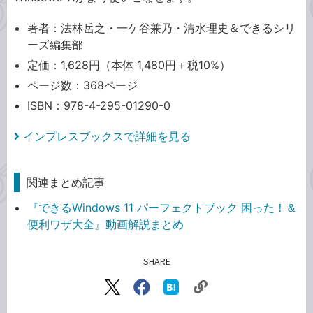
著者：法林岳之・一ケ谷兼乃・清水理史＆できるシリ
ーズ編集部
定価：1,628円（本体 1,480円＋税10%）
ページ数：368ページ
ISBN：978-4-295-01290-0
インプレスブックスで詳細を見る
関連まとめ記事
『できるWindows 11 パーフェクトブック 困った！＆
便利ワザ大全』動画解説まとめ
SHARE
記事をシェアする
リ
X（旧
Facebook
は
ン
Twitter）
で
て