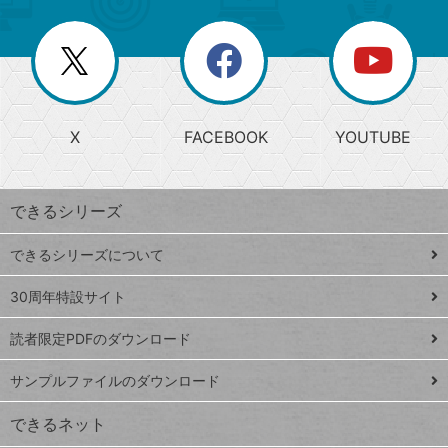
ー
一
リ
を
覧
閉
を
ー
じ
閉
か
る
じ
る
search
ら
急
X
FACEBOOK
YOUTUBE
探
上
検
昇
索
す
ワ
できるシリーズ
ー
ド
できるシリーズについて
Google
ト
スプレ
ッ
30周年特設サイト
ッドシ
プ
読者限定PDFのダウンロード
ート
ペ
iPhone
ー
サンプルファイルのダウンロード
VLOOKUP
ジ
できるネット
連載