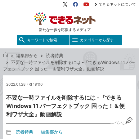
できるネットについて
X（旧
Facebook
YouTube
Twitter）
新たな一歩を応援するメディア
キーワードで検索
カテゴリーから探す
編集部から
読者特典
で
不要な一時ファイルを削除するには -『できるWindows 11 パー
き
フェクトブック 困った！＆便利ワザ大全』動画解説
る
ネ
2022.01.28 FRI 19:00
ッ
ト
不要な一時ファイルを削除するには -『できる
Windows 11 パーフェクトブック 困った！＆便
利ワザ大全』動画解説
読者特典
編集部から
記