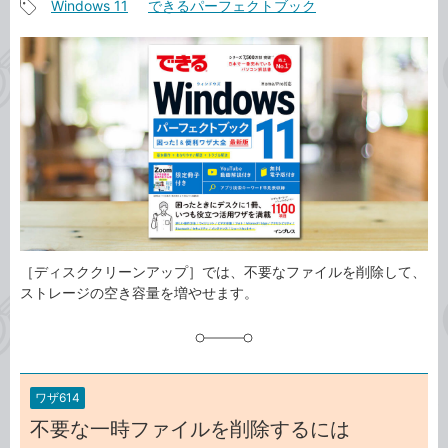
Windows 11
できるパーフェクトブック
事
記
カ
事
テ
タ
ゴ
グ
リ
［ディスククリーンアップ］では、不要なファイルを削除して、
ストレージの空き容量を増やせます。
ワザ614
不要な一時ファイルを削除するには