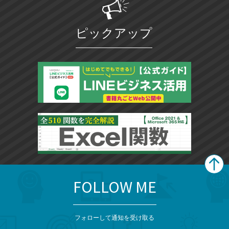
ピックアップ
FOLLOW ME
search
format_list_bulleted
検
カ
検
カ
索
テ
メ
ゴ
索
テ
ニ
リ
フォローして通知を受け取る
ゴ
ュ
ー