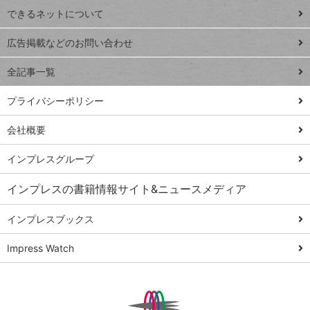
できるネットについて
Excel Q&A
close
閉じ
トイアンナ流仕
広告掲載などのお問い合わせ
る
事術
全記事一覧
PowerAutomate
ではじめる業務
プライバシーポリシー
の完全自動化
会社概要
AI議事録作成術
Windows 11
インプレスグループ
Q&A
インプレスの書籍情報サイト&ニュースメディア
Teams踏み込み
活用術
インプレスブックス
Excel講師の仕事
Impress Watch
術
エクセル時短
パワポ時短