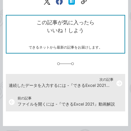
リ
X（旧
Facebook
は
ン
Twitter）
で
て
ク
で
シ
な
を
シ
ェ
ブ
この記事が気に入ったら
コ
ェ
ア
ッ
いいね！しよう
ピ
ア
ク
ー
マ
ー
ク
できるネットから最新の記事をお届けします。
に
追
加
次の記事
arrow_forward
連続したデータを入力するには -『できるExcel 2021』動画解説
前の記事
arrow_back
ファイルを開くには -『できるExcel 2021』動画解説