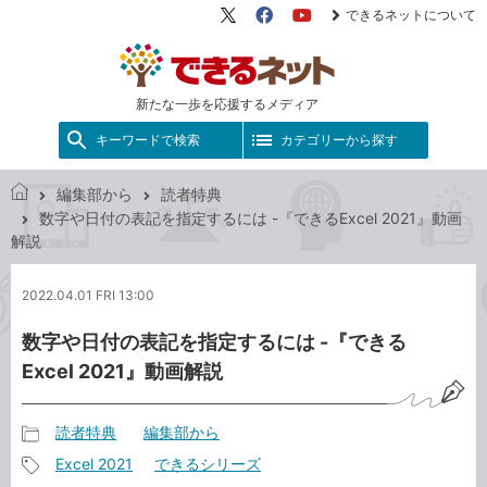
できるネットについて
X（旧
Facebook
YouTube
Twitter）
新たな一歩を応援するメディア
キーワードで検索
カテゴリーから探す
編集部から
読者特典
で
数字や日付の表記を指定するには -『できるExcel 2021』動画
き
解説
る
ネ
2022.04.01 FRI 13:00
ッ
ト
数字や日付の表記を指定するには -『できる
Excel 2021』動画解説
読者特典
編集部から
記
Excel 2021
できるシリーズ
事
記