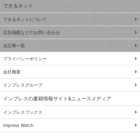
できるネット
連載
できるネットについて
Excel Q&A
close
閉じ
トイアンナ流仕
広告掲載などのお問い合わせ
る
事術
全記事一覧
PowerAutomate
ではじめる業務
プライバシーポリシー
の完全自動化
会社概要
AI議事録作成術
Windows 11
インプレスグループ
Q&A
インプレスの書籍情報サイト&ニュースメディア
Teams踏み込み
活用術
インプレスブックス
Excel講師の仕事
Impress Watch
術
エクセル時短