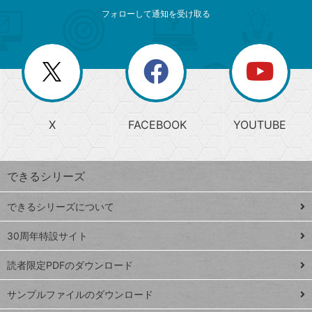
メ
ゴ
索
テ
ニ
リ
フォローして通知を受け取る
ゴ
ュ
ー
ー
一
リ
を
覧
閉
を
ー
じ
閉
か
る
じ
る
search
ら
急
X
FACEBOOK
YOUTUBE
探
上
検
昇
索
す
ワ
できるシリーズ
ー
ド
できるシリーズについて
Google
ト
スプレ
ッ
30周年特設サイト
ッドシ
プ
読者限定PDFのダウンロード
ート
ペ
iPhone
ー
サンプルファイルのダウンロード
VLOOKUP
ジ