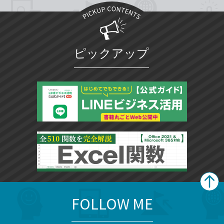
ピックアップ
FOLLOW ME
search
format_list_bulleted
検
カ
検
カ
索
テ