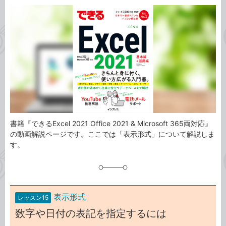
カ
事
テ
タ
ゴ
グ
リ
書籍『できるExcel 2021 Office 2021 & Microsoft 365両対応』
の動画解説ページです。ここでは「表示形式」について解説しま
す。
表示形式
レッスン15
数字や日付の表記を指定するには