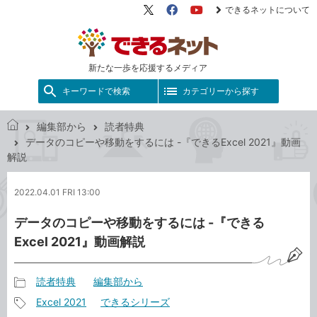
できるネットについて
X（旧
Facebook
YouTube
Twitter）
新たな一歩を応援するメディア
キーワードで検索
カテゴリーから探す
編集部から
読者特典
で
データのコピーや移動をするには -『できるExcel 2021』動画
き
解説
る
ネ
2022.04.01 FRI 13:00
ッ
ト
データのコピーや移動をするには -『できる
Excel 2021』動画解説
読者特典
編集部から
記
Excel 2021
できるシリーズ
事
記