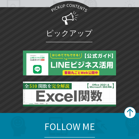
ピックアップ
FOLLOW ME
search
format_list_bulleted
検
カ
検
カ
索
テ