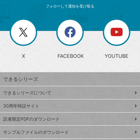
メ
ゴ
索
テ
ニ
リ
フォローして通知を受け取る
ゴ
ュ
ー
ー
一
リ
を
覧
閉
を
ー
じ
閉
か
る
じ
る
search
ら
急
X
FACEBOOK
YOUTUBE
探
上
検
昇
索
す
ワ
できるシリーズ
ー
ド
できるシリーズについて
Google
ト
スプレ
ッ
30周年特設サイト
ッドシ
プ
読者限定PDFのダウンロード
ート
ペ
iPhone
ー
サンプルファイルのダウンロード
VLOOKUP
ジ