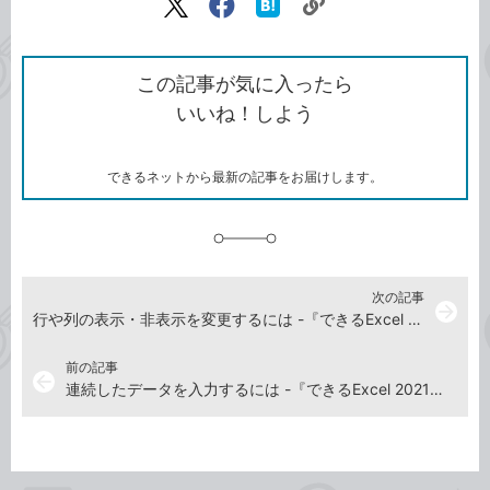
リ
X（旧
Facebook
は
ン
Twitter）
で
て
ク
で
シ
な
を
シ
ェ
ブ
この記事が気に入ったら
コ
ェ
ア
ッ
いいね！しよう
ピ
ア
ク
ー
マ
ー
ク
できるネットから最新の記事をお届けします。
に
追
加
次の記事
arrow_forward
行や列の表示・非表示を変更するには -『できるExcel 2021』動画解説
前の記事
arrow_back
連続したデータを入力するには -『できるExcel 2021』動画解説