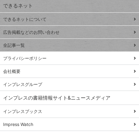
できるネット
連載
できるネットについて
Excel Q&A
close
閉じ
トイアンナ流仕
広告掲載などのお問い合わせ
る
事術
全記事一覧
PowerAutomate
ではじめる業務
プライバシーポリシー
の完全自動化
会社概要
AI議事録作成術
Windows 11
インプレスグループ
Q&A
インプレスの書籍情報サイト&ニュースメディア
Teams踏み込み
活用術
インプレスブックス
Excel講師の仕事
Impress Watch
術
エクセル時短