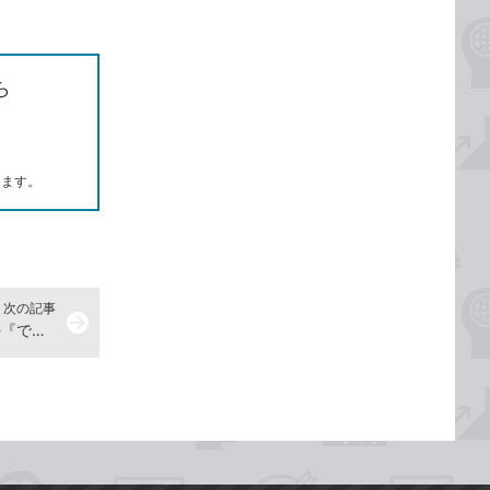
ら
します。
次の記事
arrow_forward
入力できるデータを制限するには -『できるExcel 2021』動画解説