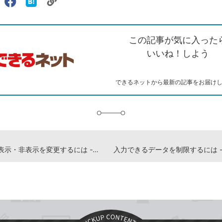
リ
X（旧
Facebook
は
ェアする
ン
witter）
で
て
ク
で
シ
な
を
シ
ェ
ブ
この記事が気に入った
コ
ェ
ア
ッ
ピ
ア
ク
いいね！しよう
ー
マ
ー
ク
できるネットから最新の記事をお届け
に
追
加
行や列の表示・非表示を変更するには -『できるExcel 2021』動画解説