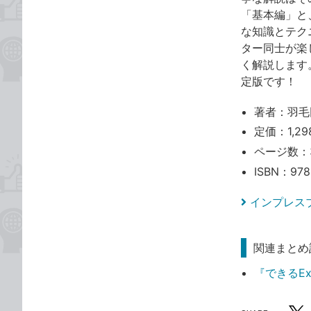
「基本編」と
な知識とテク
ター同士が楽
く解説します
定版です！
著者：羽毛
定価：1,29
ページ数：
ISBN：978
インプレス
関連まとめ
『できるExc