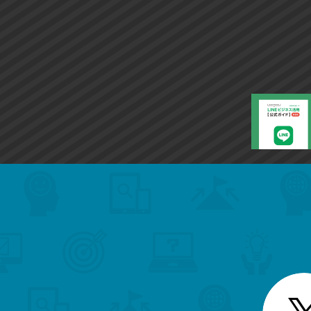
search
format_list_bulleted
検
カ
検
カ
索
テ
メ
ゴ
索
テ
ニ
リ
ュ
ー
ゴ
ー
一
を
覧
リ
閉
を
じ
閉