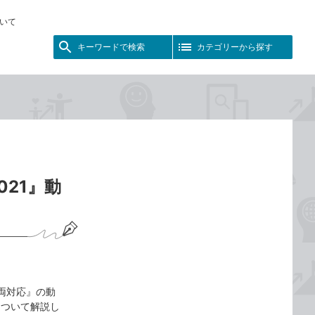
いて
キーワードで検索
カテゴリーから探す
021』動
 365両対応』の動
について解説し