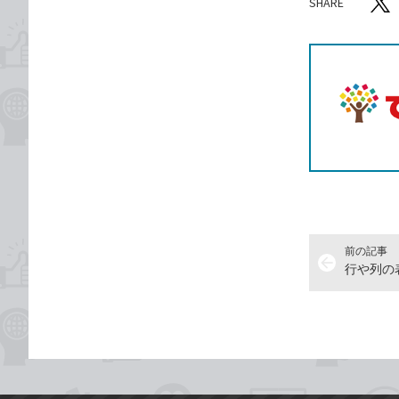
SHARE
記事をシ
T
前の記事
arrow_back