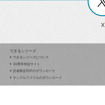
ー
る
じ
る
か
ら
急上昇ワード
X
探
Googleスプレッドシート
iPhone
VLOOKUP
す
できるシリーズ
close
できるシリーズについて
閉
ト
じ
ッ
30周年特設サイト
る
プ
読者限定PDFのダウンロード
ペ
サンプルファイルのダウンロード
ー
ジ
連載