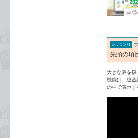
な
テ
ブ
ゴ
ッ
リ
ク
マ
ー
レッスン21
ク
先頭の項
に
追
加
大きな表を扱
機能は、総合
の中で表示す