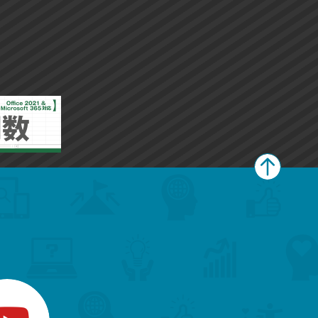
ペ
ー
ジ
上
部
へ