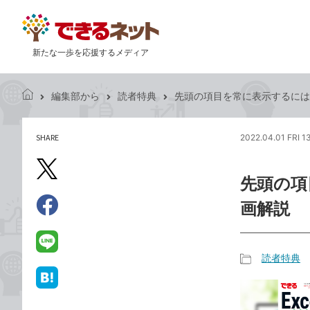
新たな一歩を応援するメディア
編集部から
読者特典
先頭の項目を常に表示するには -『
で
き
る
SHARE
2022.04.01 FRI 1
記
ネ
事
ッ
を
X（旧
ト
先頭の項目
シ
Twitter）
ェ
画解説
で
ア
Facebook
す
シ
で
る
ェ
シ
LINE
読者特典
ア
ェ
で
記
ア
送
は
事
る
て
カ