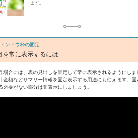
ます。
グ
ウィンドウ枠の固定
目を常に表示するには
う場合には、表の見出しを固定して常に表示されるようにしま
計金額などサマリー情報を固定表示する用途にも使えます。固
る必要がない部分は非表示にしましょう。