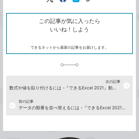
リ
X（旧
Facebook
は
ン
Twitter）
で
て
ク
で
シ
な
を
シ
ェ
ブ
この記事が気に入ったら
コ
ェ
ア
ッ
いいね！しよう
ピ
ア
ク
ー
マ
ー
ク
できるネットから最新の記事をお届けします。
に
追
加
次の記事
arrow_forward
数式や値を貼り付けるには -『できるExcel 2021』動画解説
前の記事
arrow_back
データの順番を並べ替えるには -『できるExcel 2021』動画解説