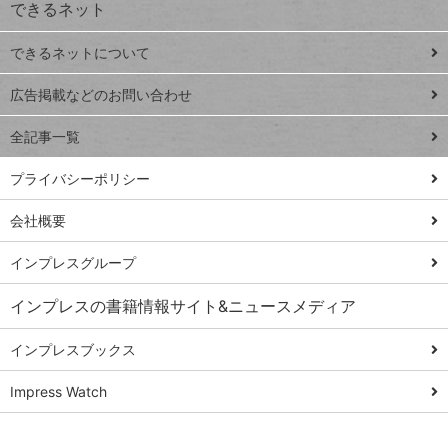
できるネット
連載
できるネットについて
Excel Q&A
close
閉じ
トイアンナ流仕
広告掲載などのお問い合わせ
る
事術
全記事一覧
PowerAutomate
ではじめる業務
プライバシーポリシー
の完全自動化
会社概要
AI議事録作成術
Windows 11
インプレスグループ
Q&A
インプレスの書籍情報サイト&ニュースメディア
Teams踏み込み
活用術
インプレスブックス
Excel講師の仕事
Impress Watch
術
エクセル時短