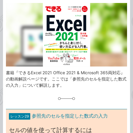
カ
事
テ
タ
ゴ
グ
リ
書籍『できるExcel 2021 Office 2021 & Microsoft 365両対応』
の動画解説ページです。ここでは「参照先のセルを指定した数式
の入力」について解説します。
参照先のセルを指定した数式の入力
レッスン29
セルの値を使って計算するには