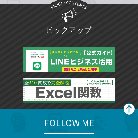
ピックアップ
FOLLOW ME
search
format_list_bulleted
検
カ
検
カ
索
テ
メ
ゴ