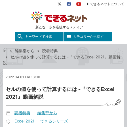
できるネットについて
X（旧
Facebook
YouTube
Twitter）
新たな一歩を応援するメディア
キーワードで検索
カテゴリーから探す
編集部から
読者特典
で
セルの値を使って計算するには -『できるExcel 2021』動画解
き
説
る
ネ
2022.04.01 FRI 13:00
ッ
ト
セルの値を使って計算するには -『できるExcel
2021』動画解説
読者特典
編集部から
記
Excel 2021
できるシリーズ
事
記