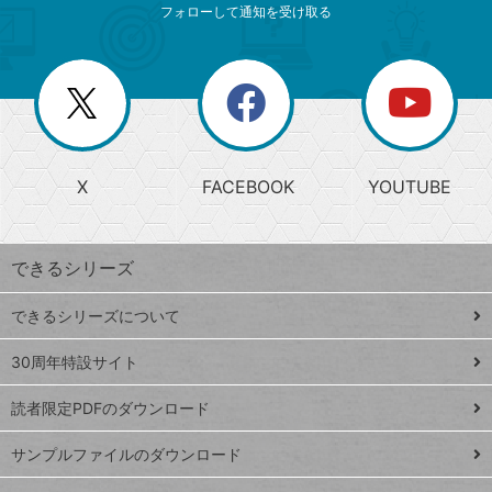
索
テ
ニ
リ
フォローして通知を受け取る
ゴ
ュ
ー
ー
一
リ
を
覧
閉
を
ー
じ
閉
か
る
じ
る
search
ら
急
X
FACEBOOK
YOUTUBE
探
上
検
昇
索
す
ワ
できるシリーズ
ー
ド
できるシリーズについて
Google
ト
スプレ
ッ
30周年特設サイト
ッドシ
プ
読者限定PDFのダウンロード
ート
ペ
iPhone
ー
サンプルファイルのダウンロード
VLOOKUP
ジ