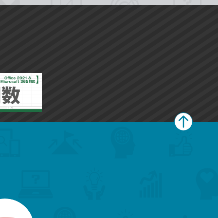
ペ
ー
ジ
上
部
へ