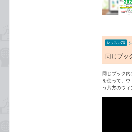
な
テ
ブ
ゴ
ッ
リ
ク
マ
ー
レッスン70
ク
に
同じブッ
追
加
同じブック内
を使って、ウ
う片方のウィ