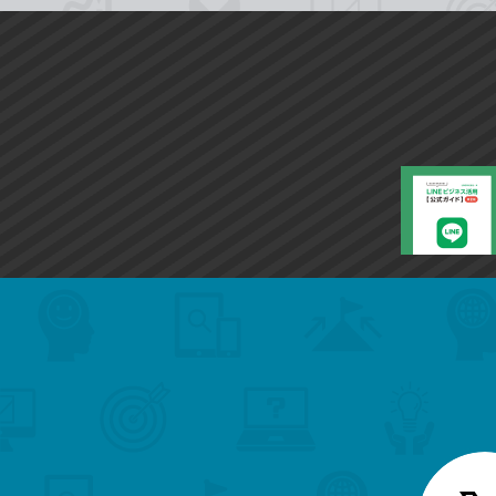
search
format_list_bulleted
検
カ
検
カ
索
テ
メ
ゴ
索
テ
ニ
リ
ュ
ー
ゴ
ー
一
を
覧
リ
閉
を