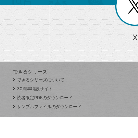
じ
閉
ー
る
じ
る
か
ら
急上昇ワード
X
探
Googleスプレッドシート
iPhone
VLOOKUP
す
できるシリーズ
close
できるシリーズについて
閉
ト
じ
ッ
30周年特設サイト
る
プ
読者限定PDFのダウンロード
ペ
サンプルファイルのダウンロード
ー
ジ