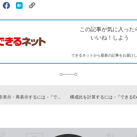
リ
X（旧
Facebook
は
ェアする
ン
witter）
で
て
ク
で
シ
な
を
シ
ェ
ブ
この記事が気に入った
コ
ェ
ア
ッ
ピ
ア
ク
いいね！しよう
ー
マ
ー
ク
できるネットから最新の記事をお届け
に
追
加
シートを非表示・再表示するには -『できるExcel 2021』動画解説