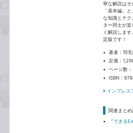
寧な解説はそ
「基本編」と
な知識とテク
ター同士が楽
く解説します
定版です！
著者：羽毛
定価：1,29
ページ数：
ISBN：978
インプレス
関連まとめ
『できるExc