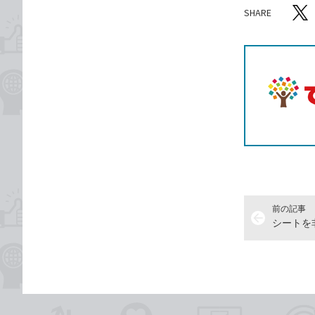
SHARE
記事をシ
T
前の記事
arrow_back