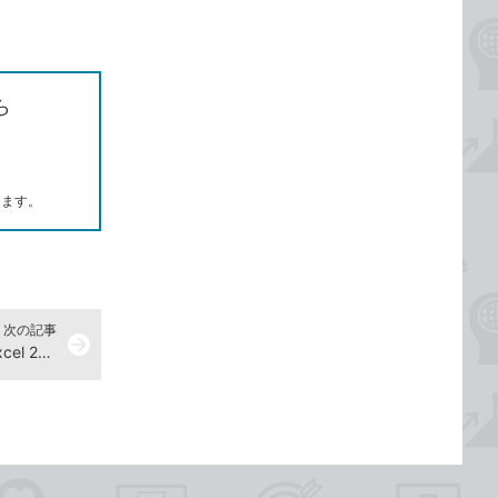
ら
します。
次の記事
arrow_forward
構成比を計算するには -『できるExcel 2021』動画解説