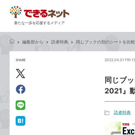
新たな一歩を応援するメディア
編集部から
読者特典
同じブックの別のシートを比較する
で
き
る
SHARE
2022.04.01 FRI 1
記
ネ
事
ッ
を
X（旧
ト
同じブッ
シ
Twitter）
ェ
2021』
で
ア
Facebook
す
シ
で
る
ェ
シ
LINE
読者特典
ア
ェ
で
記
ア
送
は
事
る
て
カ