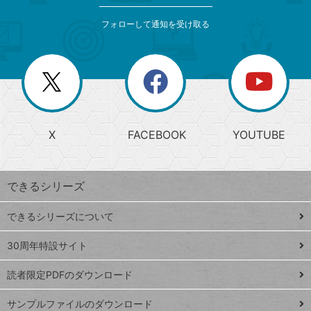
索
テ
メ
ゴ
索
テ
ニ
リ
フォローして通知を受け取る
ゴ
ュ
ー
ー
一
リ
を
覧
閉
を
ー
じ
閉
か
る
じ
る
search
ら
急
X
FACEBOOK
YOUTUBE
探
上
検
昇
索
す
ワ
できるシリーズ
ー
ド
できるシリーズについて
Google
ト
スプレ
ッ
30周年特設サイト
ッドシ
プ
読者限定PDFのダウンロード
ート
ペ
iPhone
ー
サンプルファイルのダウンロード
VLOOKUP