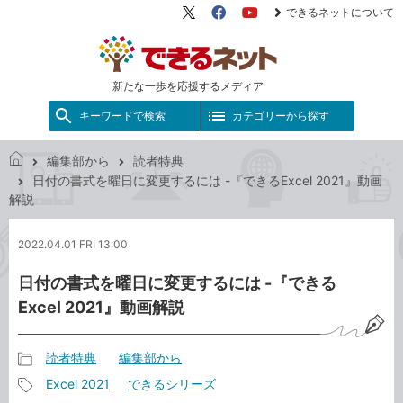
できるネットについて
X（旧
Facebook
YouTube
Twitter）
新たな一歩を応援するメディア
キーワードで検索
カテゴリーから探す
編集部から
読者特典
で
日付の書式を曜日に変更するには -『できるExcel 2021』動画
き
解説
る
ネ
2022.04.01 FRI 13:00
ッ
ト
日付の書式を曜日に変更するには -『できる
Excel 2021』動画解説
読者特典
編集部から
記
Excel 2021
できるシリーズ
事
記