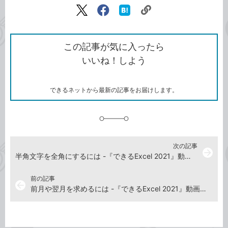
リ
X（旧
Facebook
は
ン
Twitter）
で
て
ク
で
シ
な
を
シ
ェ
ブ
この記事が気に入ったら
コ
ェ
ア
ッ
いいね！しよう
ピ
ア
ク
ー
マ
ー
ク
できるネットから最新の記事をお届けします。
に
追
加
次の記事
arrow_forward
半角文字を全角にするには -『できるExcel 2021』動画解説
前の記事
arrow_back
前月や翌月を求めるには -『できるExcel 2021』動画解説