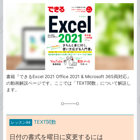
カ
事
テ
タ
ゴ
グ
リ
書籍『できるExcel 2021 Office 2021 & Microsoft 365両対応』
の動画解説ページです。ここでは「TEXT関数」について解説し
ます。
TEXT関数
レッスン94
日付の書式を曜日に変更するには