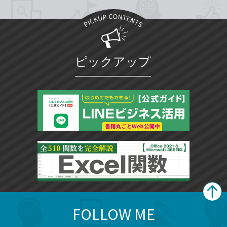
ピックアップ
FOLLOW ME
search
format_list_bulleted
検
カ
検
カ