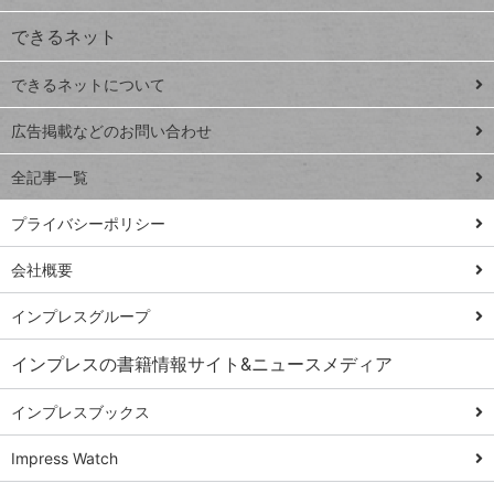
ジ
できるネット
連載
できるネットについて
Excel Q&A
close
閉じ
トイアンナ流仕
広告掲載などのお問い合わせ
る
事術
全記事一覧
PowerAutomate
ではじめる業務
プライバシーポリシー
の完全自動化
会社概要
AI議事録作成術
Windows 11
インプレスグループ
Q&A
インプレスの書籍情報サイト&ニュースメディア
Teams踏み込み
活用術
インプレスブックス
Excel講師の仕事
Impress Watch
術