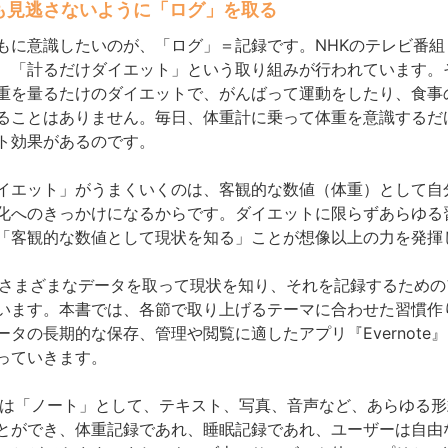
も見逃さないように「ログ」を取る
もに意識したいのが、「ログ」＝記録です。NHKのテレビ番組
、「計るだけダイエット」という取り組みが行われています。
重を量るたけのダイエットで、がんばって運動をしたり、食事
ることはありません。毎日、体重計に乗って体重を意識するだ
ト効果があるのです。
イエット」がうまくいくのは、客観的な数値（体重）として自
化へのきっかけになるからです。ダイエットに限らずあらゆる
「客観的な数値として現状を知る」ことが想像以上の力を発揮
には、さまざまなデータを取って現状を知り、それを記録するため
います。本書では、各節で取り上げるテーマに合わせた習慣作
ータの長期的な保存、管理や閲覧に適したアプリ『Evernote
っていきます。
ote』は「ノート」として、テキスト、写真、音声など、あらゆる
とができ、体重記録であれ、睡眠記録であれ、ユーザーは自由