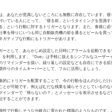
は、あなたが意識しないところにも無数に存在しています。寝
付いている人にとって、「寝る前」というタイミングを意識す
る」という行動に対するトリガーとなります。また、食後に必
仕事を帰りにいつも同じ自動販売機の前を通るとビールを買っ
ネガティブな行動にもトリガーがあります。
ガーとして、あらかじめ設定した日時にアラームを起動できる
e』を利用します。『Due』は手軽に扱えるシンプルなユーザー
のリマインダーを扱い、繰り返しの設定なども自在にできる拡
慣作りのタイムキーパーとして、フルに活用しましょう。
略的にトリガーを配置することで、今の行動をほんの少しだけ
ことが可能です。例えばむだな残業を減らそうとしているのな
マインダーで「帰らないの？」とメッセージを表示させるなど
起することができます。
惰性で行動しそうな分岐点に置かれた標識のようなものです。