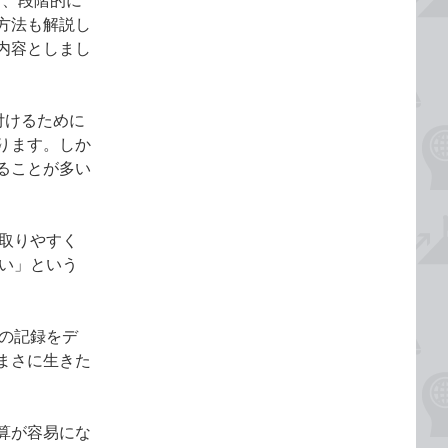
て、段階的に
方法も解説し
内容としまし
付けるために
ります。しか
ることが多い
が取りやすく
ない」という
動の記録をデ
まさに生きた
算が容易にな