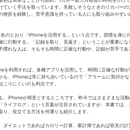
最初は簡単なことから始め、1カ月～数カ月程度の時間をかけ
けていく手法を取っています。失敗しそうなときのリカバーの
の挫折を経験し、苦手意識を持っている人にも取り組みやすい
書名のとおり「iPhoneを活用する」という点です。習慣を身に
確に行動する」「記録を取り、見返す」ということが重要にな
不慣れな人は、そもそも時間に正確な行動や、記録が苦手であ
honeを利用すれば、各種アプリを活用して、時間に正確な行動
かも、iPhoneは常に持ち歩いているので「アラームに気付か
起こりにくいのも利点です。
も、iPhoneが得意とするところです。昨今ではさまざまな活
「ライフログ」という言葉が注目されていますが、本書では、
取り、役立てる方法を何通りも紹介します。
、ダイエットであればカロリー計算、家計簿であれば収支の計