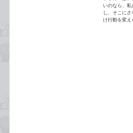
いのなら、私
し、そこにさ
け行動を変え