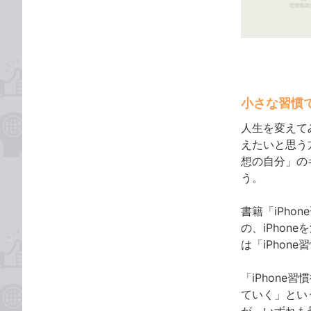
ゴ
な
リ
ブ
ッ
ク
マ
ー
小さな習慣
ク
に
人生を変えて
追
えたいと思う
加
想の自分」の
う。
書籍「iPh
の、iPho
は「iPhon
「iPhon
ていく」とい