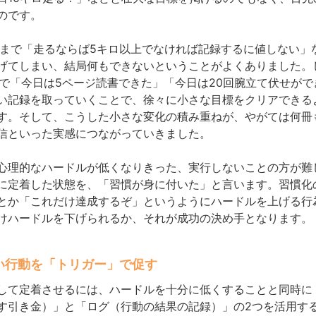
のです。
前まで「走るならば5キロ以上でなければ記録するに値しない」
げてしまい、結局何もできないということがよくありました。
oneで「今日は5ページ読書できた」「今日は20回腕立て伏せが
い記録を取っていくことで、徐々に小さな目標をクリアできる
す。そして、こうした小さな変化の積み重ねが、やがては何冊
信といった実感につながっていきました。
心理的なハードルが低くなりきった、実行しないことの方が難
に定着した状態を、「習慣が身に付いた」と言います。習慣化
とか「これだけ達成するぞ」というようにハードルを上げる行
けハードルを下げられるか、それが成功の決め手となります。
い行動を「トリガー」で促す
して定着させるには、ハードルを十分に低くすることと同時に
す引き金）」と「ログ（行動の結果の記録）」の2つを活用す