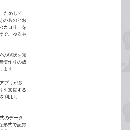
「ためして
その名のとお
のカロリーを
けで、ゆるや
分の現状を知
習慣作りの成
します。
のアプリが多
りを支援する
』を利用し
形式のデータ
な形式で記録