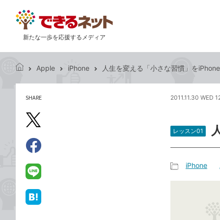
新たな一歩を応援するメディア
Apple
iPhone
人生を変える「小さな習慣」をiPhon
で
き
る
SHARE
2011.11.30 WED 1
記
ネ
事
ッ
を
X（旧
ト
シ
レッスン01
Twitter）
ェ
で
ア
Facebook
す
シ
で
iPhone
る
ェ
記
シ
LINE
ア
事
ェ
で
カ
ア
送
は
テ
る
て