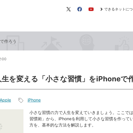
できるネットにつ
X（旧
Facebook
YouTube
Twitter）
eで作ろう
2:00
人生を変える「小さな習慣」をiPhoneで
Apple
iPhone
記
事
小さな習慣の力で人生を変えていきましょう。ここでは書籍
習慣術」から、iPhoneを利用して小さな習慣を作って
タ
方を、基本的な方法を解説します。
グ