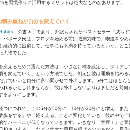
honeを習慣作りに活用するメリットは絶大なものがあります。
の積み重ねが自分を変えていく
Habits
」の書き手であり、邦訳もされたベストセラー「減らす
・バボータ氏は、ブログを始める前は肥満気味で、喫煙をやめ
も経済的に困窮して、仕事にも不満を持っているという、どこ
た人物でした。
を変えるために選んだ方法は、小さな目標を設定し、クリアし
慣を変えていく」という方法でした。例えば彼は運動を始める
分だけでいいと自分に言い聞かせて外出します。5分ではほとん
われるかもしれませんが、彼は外出しないよりはましだと前向
するようにします。
経つにつれて、この5分が10分に、10分が30分にと増え、ま
散歩をする」や「軽く走る」ことに変化していき、彼の中で「
的なハードルが低くなっていきます。いきなり「禁煙！」と宣
日10キロ走る！」などと壮大な目標を掲げるのでもなく、目先