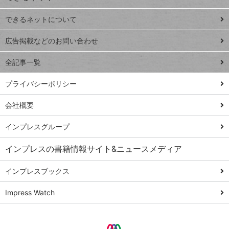
連載
できるネットについて
Excel Q&A
close
閉じ
トイアンナ流仕
広告掲載などのお問い合わせ
る
事術
全記事一覧
PowerAutomate
ではじめる業務
プライバシーポリシー
の完全自動化
会社概要
AI議事録作成術
Windows 11
インプレスグループ
Q&A
インプレスの書籍情報サイト&ニュースメディア
Teams踏み込み
活用術
インプレスブックス
Excel講師の仕事
Impress Watch
術
エクセル時短