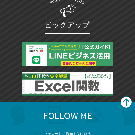
ピックアップ
FOLLOW ME
search
format_list_bulleted
検
カ
検
カ
索
テ
メ
ゴ
索
テ
ニ
リ
フォローして通知を受け取る