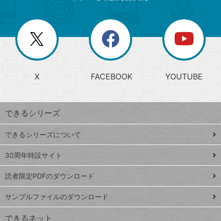
ゴ
ュ
ー
ー
一
リ
を
覧
閉
を
ー
じ
閉
か
る
じ
る
search
ら
急
X
FACEBOOK
YOUTUBE
探
上
検
昇
索
す
ワ
できるシリーズ
ー
ド
できるシリーズについて
Google
ト
スプレ
ッ
30周年特設サイト
ッドシ
プ
読者限定PDFのダウンロード
ート
ペ
iPhone
ー
サンプルファイルのダウンロード
VLOOKUP
ジ
できるネット