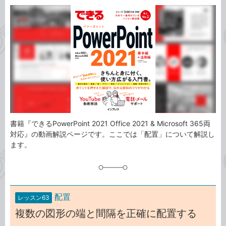
カ
事
テ
タ
ゴ
グ
リ
書籍『できるPowerPoint 2021 Office 2021 & Microsoft 365両
対応』の動画解説ページです。ここでは「配置」について解説し
ます。
配置
レッスン63
複数の図形の端と間隔を正確に配置する