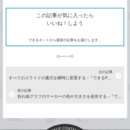
ン
Twitter）
で
て
ク
で
シ
な
を
シ
ェ
ブ
この記事が気に入ったら
コ
ェ
ア
ッ
いいね！しよう
ピ
ア
ク
ー
マ
ー
ク
できるネットから最新の記事をお届けします。
に
追
加
次の記事
arrow_forward
すべてのスライドの書式を瞬時に変更する -『できるPowerPoint 2021』動画解説
前の記事
arrow_back
折れ線グラフのマーカーの色や大きさを改良する -『できるPowerPoint 2021』動画解説