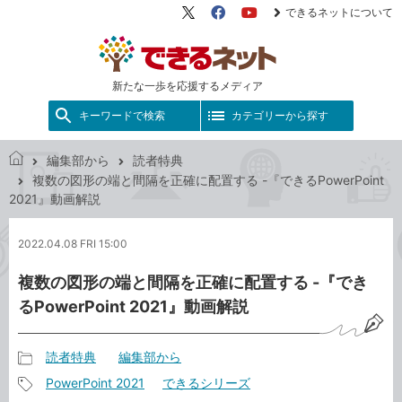
できるネットについて
X（旧
Facebook
YouTube
Twitter）
新たな一歩を応援するメディア
キーワードで検索
カテゴリーから探す
編集部から
読者特典
で
複数の図形の端と間隔を正確に配置する -『できるPowerPoint
き
2021』動画解説
る
ネ
2022.04.08 FRI 15:00
ッ
ト
複数の図形の端と間隔を正確に配置する -『でき
るPowerPoint 2021』動画解説
読者特典
編集部から
記
PowerPoint 2021
できるシリーズ
事
記