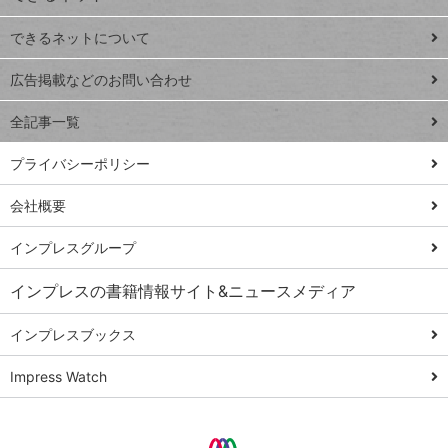
連載
できるネットについて
Excel Q&A
close
閉じ
トイアンナ流仕
広告掲載などのお問い合わせ
る
事術
全記事一覧
PowerAutomate
ではじめる業務
プライバシーポリシー
の完全自動化
会社概要
AI議事録作成術
Windows 11
インプレスグループ
Q&A
インプレスの書籍情報サイト&ニュースメディア
Teams踏み込み
活用術
インプレスブックス
Excel講師の仕事
Impress Watch
術
エクセル時短