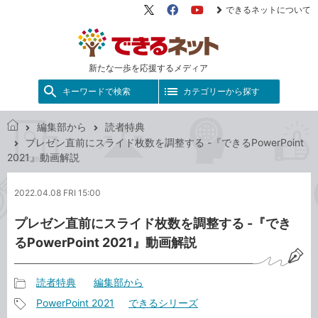
できるネットについて
X（旧
Facebook
YouTube
Twitter）
新たな一歩を応援するメディア
キーワードで検索
カテゴリーから探す
編集部から
読者特典
で
プレゼン直前にスライド枚数を調整する -『できるPowerPoint
き
2021』動画解説
る
ネ
2022.04.08 FRI 15:00
ッ
ト
プレゼン直前にスライド枚数を調整する -『でき
るPowerPoint 2021』動画解説
読者特典
編集部から
記
PowerPoint 2021
できるシリーズ
事
記