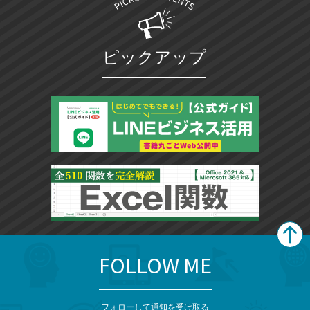
ピックアップ
FOLLOW ME
search
format_list_bulleted
検
カ
検
カ
索
テ
メ
ゴ
索
テ
ニ
リ
フォローして通知を受け取る