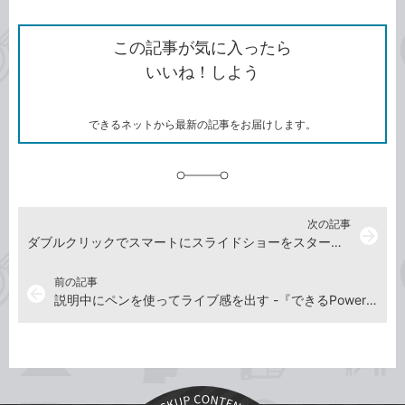
ン
Twitter）
で
て
ク
で
シ
な
を
シ
ェ
ブ
この記事が気に入ったら
コ
ェ
ア
ッ
いいね！しよう
ピ
ア
ク
ー
マ
ー
ク
できるネットから最新の記事をお届けします。
に
追
加
次の記事
arrow_forward
ダブルクリックでスマートにスライドショーをスタートする -『できるPowerPoint 2021』動画解説
前の記事
arrow_back
説明中にペンを使ってライブ感を出す -『できるPowerPoint 2021』動画解説