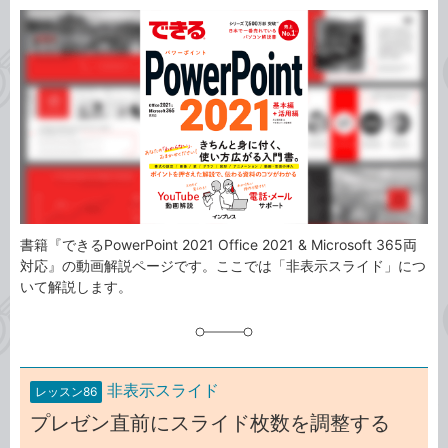
カ
事
テ
タ
ゴ
グ
リ
書籍『できるPowerPoint 2021 Office 2021 & Microsoft 365両
対応』の動画解説ページです。ここでは「非表示スライド」につ
いて解説します。
非表示スライド
レッスン86
プレゼン直前にスライド枚数を調整する