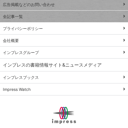
閉じ
トイアンナ流仕
広告掲載などのお問い合わせ
る
事術
全記事一覧
PowerAutomate
ではじめる業務
プライバシーポリシー
の完全自動化
会社概要
AI議事録作成術
Windows 11
インプレスグループ
Q&A
インプレスの書籍情報サイト&ニュースメディア
Teams踏み込み
活用術
インプレスブックス
Excel講師の仕事
Impress Watch
術
エクセル時短
パワポ時短
Windows Tips
神保町ペロリ旅