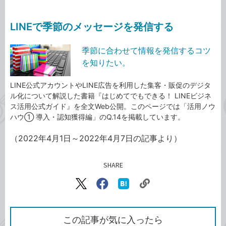
LINEで季節のメッセージを発信する
季節に合わせて情報を発信するコツ
を知りたい。
LINE公式アカウントやLINE広告を利用した集客・販促のデジタ
ル化について解説した書籍『はじめてでもできる！ LINEビジネ
ス活用公式ガイド』を全文Web公開。このページでは「活用ノウ
ハウ① 導入・認知獲得編」のQ.14を掲載しています。
（2022年4月1日～2022年4月7日の記事より）
SHARE
記事をシェアする
リ
X（旧
Facebook
は
ン
Twitter）
で
て
ク
で
シ
な
を
シ
ェ
ブ
この記事が気に入ったら
コ
ェ
ア
ッ