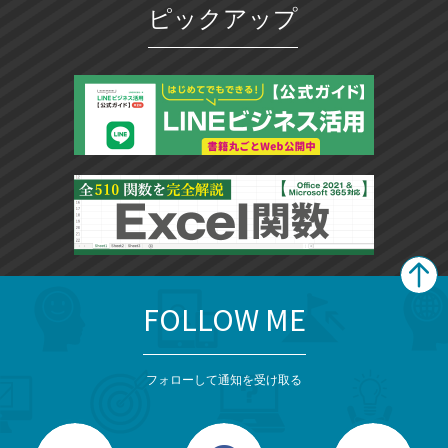
ピックアップ
FOLLOW ME
search
format_list_bulleted
検
カ
検
カ
索
テ
メ
ゴ
索
テ
ニ
リ
フォローして通知を受け取る
ゴ
ュ
ー
ー
一
リ
を
覧