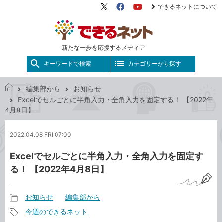
できるネットについて
X（旧
Facebook
YouTube
Twitter）
新たな一歩を応援するメディア
キーワードで検索
カテゴリーから探す
編集部から
お知らせ
で
Excelでセルごとに半角入力・全角入力を固定する！ 【2022年
き
4月8日】
る
ネ
2022.04.08 FRI 07:00
ッ
ト
Excelでセルごとに半角入力・全角入力を固定す
る！ 【2022年4月8日】
お知らせ
編集部から
記
今週のできるネット
事
記