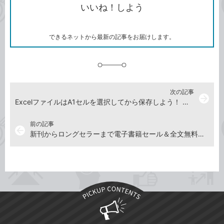
いいね！しよう
ピ
ア
ク
ー
マ
ー
ク
できるネットから最新の記事をお届けします。
に
追
加
次の記事
arrow_forward
ExcelファイルはA1セルを選択してから保存しよう！ 【2022年4月15日】
前の記事
arrow_back
新刊からロングセラーまで電子書籍セール＆全文無料公開！ インプレスグループ創設30周年記念フェアを開催