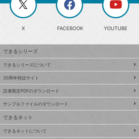
閉
を
ー
じ
閉
か
る
じ
る
search
ら
急
X
FACEBOOK
YOUTUBE
探
上
検
昇
索
す
ワ
できるシリーズ
ー
ド
できるシリーズについて
Google
ト
スプレ
ッ
30周年特設サイト
ッドシ
プ
読者限定PDFのダウンロード
ート
ペ
iPhone
ー
サンプルファイルのダウンロード
VLOOKUP
ジ
できるネット
連載
できるネットについて
Excel Q&A
close