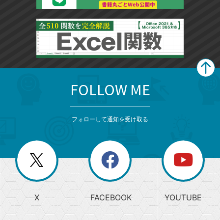
FOLLOW ME
search
format_list_bulleted
検
カ
検
カ
索
テ
メ
ゴ
索
テ
ニ
リ
フォローして通知を受け取る
ゴ
ュ
ー
ー
一
リ
を
覧
閉
を
ー
じ
閉
か
る
じ
る
search
ら
急
X
FACEBOOK
YOUTUBE
探
上
検
昇
索
す