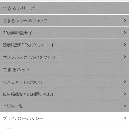
ワ
できるシリーズ
ー
ド
できるシリーズについて
Google
ト
スプレ
ッ
30周年特設サイト
ッドシ
プ
読者限定PDFのダウンロード
ート
ペ
iPhone
ー
サンプルファイルのダウンロード
VLOOKUP
ジ
できるネット
連載
できるネットについて
Excel Q&A
close
閉じ
トイアンナ流仕
広告掲載などのお問い合わせ
る
事術
全記事一覧
PowerAutomate
ではじめる業務
プライバシーポリシー
の完全自動化