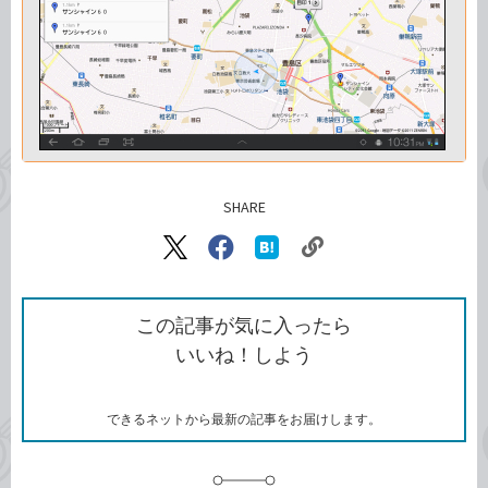
SHARE
記事をシェアする
リ
X（旧
Facebook
は
ン
Twitter）
で
て
ク
で
シ
な
を
シ
ェ
ブ
この記事が気に入ったら
コ
ェ
ア
ッ
いいね！しよう
ピ
ア
ク
ー
マ
ー
ク
できるネットから最新の記事をお届けします。
に
追
加