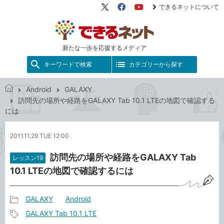
できるネットについて
X（旧
Facebook
YouTube
Twitter）
新たな一歩を応援するメディア
キーワードで検索
カテゴリーから探す
Android
GALAXY
で
訪問先の場所や経路をGALAXY Tab 10.1 LTEの地図で確認する
き
には
る
ネ
2011.11.29 TUE 12:00
ッ
ト
訪問先の場所や経路をGALAXY Tab
レッスン19
10.1 LTEの地図で確認するには
GALAXY
Android
記
GALAXY Tab 10.1 LTE
事
記