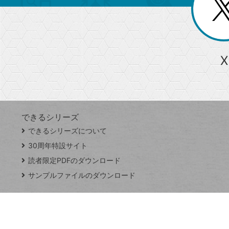
じ
閉
ー
る
じ
る
か
ら
急上昇ワード
X
探
Googleスプレッドシート
iPhone
VLOOKUP
す
できるシリーズ
close
できるシリーズについて
閉
ト
じ
ッ
30周年特設サイト
る
プ
読者限定PDFのダウンロード
ペ
サンプルファイルのダウンロード
ー
ジ