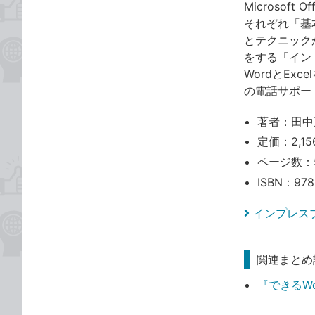
Microsof
それぞれ「基
とテクニック
をする「イン
WordとE
の電話サポート
著者：田中
定価：2,15
ページ数：
ISBN：978
インプレス
関連まとめ
『できるWor