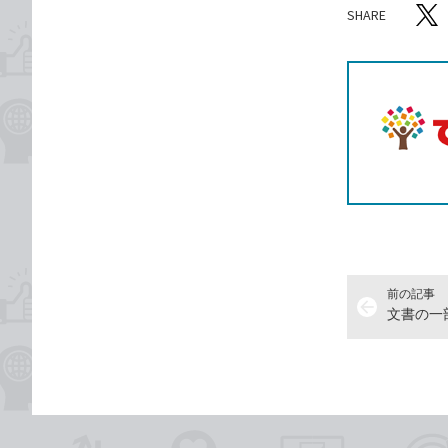
SHARE
記事をシ
T
前の記事
arrow_back