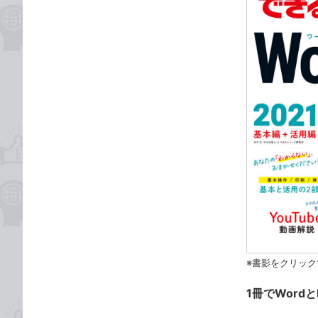
※書影をクリック
1冊でWord