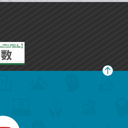
ペ
ー
ジ
上
部
へ