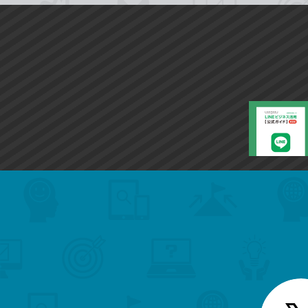
search
format_list_bulleted
検
カ
検
カ
索
テ
メ
ゴ
索
テ
ニ
リ
ュ
ー
ゴ
ー
一
を
覧
リ
閉
を