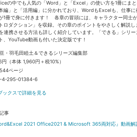
t Officeの中でも人気の「Word」と「Excel」の使い方を1冊に
本編」と「活用編」に分かれており、WordもExcelも、仕事
が1冊で身に付きます！ 各章の冒頭には、キャラクター同士
トロダクション」を収録。その章のポイントをやさしく解説し
xcelを連携させる方法も詳しく紹介しています。「できる」シリ
、YouTube動画も付いた決定版です！
亘・羽毛田睦土＆できるシリーズ編集部
6円（本体 1,960円＋税10%）
544ページ
-4-295-01384-6
ブックスで詳細を見る
記事
d&Excel 2021 Office2021 & Microsoft 365両対応』動