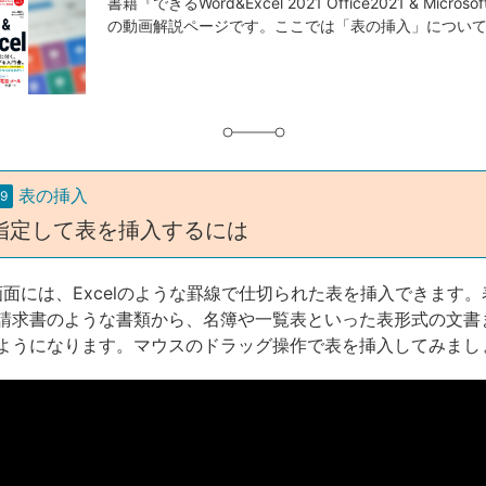
事
書籍『できるWord&Excel 2021 Office2021 & Micros
の動画解説ページです。ここでは「表の挿入」につい
タ
グ
表の挿入
9
指定して表を挿入するには
集画面には、Excelのような罫線で仕切られた表を挿入できます
請求書のような書類から、名簿や一覧表といった表形式の文書
ようになります。マウスのドラッグ操作で表を挿入してみまし