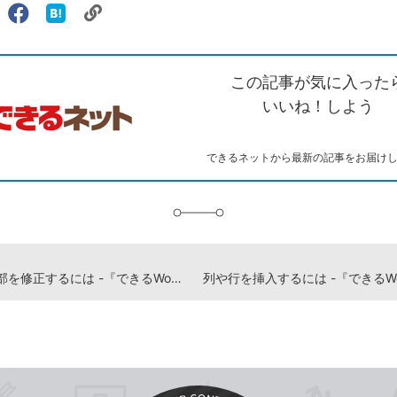
リ
X（旧
Facebook
は
ェアする
ン
witter）
で
て
ク
で
シ
な
を
シ
ェ
ブ
この記事が気に入った
コ
ェ
ア
ッ
ピ
ア
ク
いいね！しよう
ー
マ
ー
ク
できるネットから最新の記事をお届け
に
追
加
文書の一部を修正するには -『できるWord&Excel 2021 Office2021 & Microsoft 365両対応』動画解説