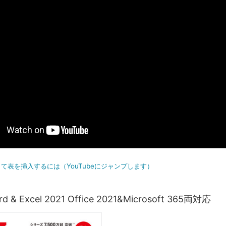
て表を挿入するには（YouTubeにジャンプします）
& Excel 2021 Office 2021&Microsoft 365両対応