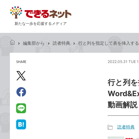
新たな一歩を応援するメディア
編集部から
読者特典
行と列を指定して表を挿入するには -『で
で
き
る
SHARE
2022.05.31 TUE 1
記
ネ
事
ッ
を
X（旧
ト
行と列を
シ
Twitter）
ェ
Word&Ex
で
ア
Facebook
す
シ
で
動画解説
る
ェ
シ
LINE
ア
ェ
で
ア
送
読者特典
は
記
る
て