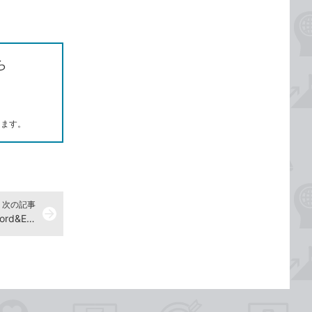
ら
します。
次の記事
arrow_forward
列や行を挿入するには -『できるWord&Excel 2021 Office2021 & Microsoft 365両対応』動画解説