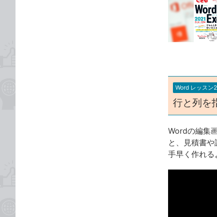
事
な
カ
ブ
テ
ッ
ゴ
ク
リ
マ
ー
ク
に
Word レッスン2
追
行と列を
加
Wordの編
と、見積書や
手早く作れる