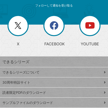
メ
ゴ
索
テ
ニ
リ
フォローして通知を受け取る
ゴ
ュ
ー
ー
一
リ
を
覧
閉
を
ー
じ
閉
か
る
じ
る
search
ら
急
X
FACEBOOK
YOUTUBE
探
上
検
昇
索
す
ワ
できるシリーズ
ー
ド
できるシリーズについて
Google
ト
スプレ
ッ
30周年特設サイト
ッドシ
プ
読者限定PDFのダウンロード
ート
ペ
iPhone
ー
サンプルファイルのダウンロード
VLOOKUP
ジ