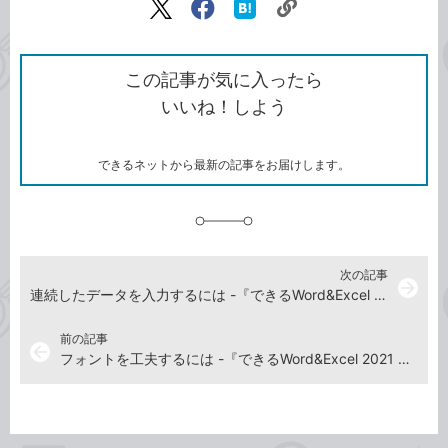
リ
X（旧
Facebook
は
ン
Twitter）
で
て
ク
で
シ
な
を
シ
ェ
ブ
この記事が気に入ったら
コ
ェ
ア
ッ
いいね！しよう
ピ
ア
ク
ー
マ
ー
ク
できるネットから最新の記事をお届けします。
に
追
加
次の記事
arrow_forward
連続したデータを入力するには -『できるWord&Excel 2021 Office2021 & Microsoft 365両対応』動画解説
前の記事
arrow_back
フォントを工夫するには -『できるWord&Excel 2021 Office2021 & Microsoft 365両対応』動画解説