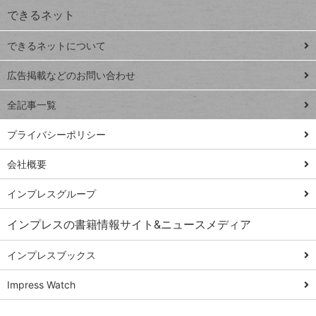
できるネット
連載
できるネットについて
Excel Q&A
close
閉じ
トイアンナ流仕
広告掲載などのお問い合わせ
る
事術
全記事一覧
PowerAutomate
ではじめる業務
プライバシーポリシー
の完全自動化
会社概要
AI議事録作成術
Windows 11
インプレスグループ
Q&A
インプレスの書籍情報サイト&ニュースメディア
Teams踏み込み
活用術
インプレスブックス
Excel講師の仕事
Impress Watch
術
エクセル時短