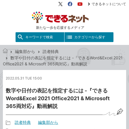
できるネットについて
X（旧
Facebook
YouTube
Twitter）
新たな一歩を応援するメディア
キーワードで検索
カテゴリーから探す
編集部から
読者特典
で
数字や日付の表記を指定するには -『できるWord&Excel 2021
き
Office2021 & Microsoft 365両対応』動画解説
る
ネ
2022.05.31 TUE 15:00
ッ
ト
数字や日付の表記を指定するには -『できる
Word&Excel 2021 Office2021 & Microsoft
365両対応』動画解説
読者特典
編集部から
記