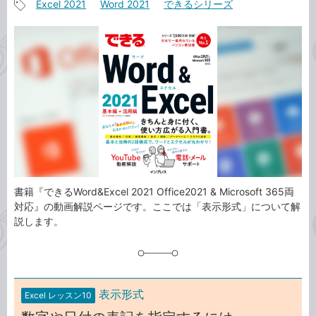
Excel 2021
Word 2021
できるシリーズ
事
記
カ
事
テ
タ
ゴ
グ
リ
書籍『できるWord&Excel 2021 Office2021 & Microsoft 365両
対応』の動画解説ページです。ここでは「表示形式」について解
説します。
表示形式
Excel レッスン10