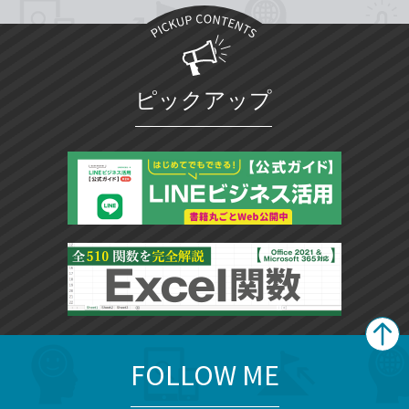
ピックアップ
FOLLOW ME
search
format_list_bulleted
検
カ
検
カ
索
テ