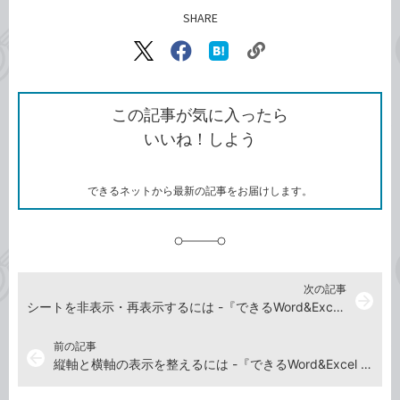
SHARE
記事をシェアする
リ
X（旧
Facebook
は
ン
Twitter）
で
て
ク
で
シ
な
を
シ
ェ
ブ
この記事が気に入ったら
コ
ェ
ア
ッ
いいね！しよう
ピ
ア
ク
ー
マ
ー
ク
できるネットから最新の記事をお届けします。
に
追
加
次の記事
arrow_forward
シートを非表示・再表示するには -『できるWord&Excel 2021 Office2021 & Microsoft 365両対応』動画解説
前の記事
arrow_back
縦軸と横軸の表示を整えるには -『できるWord&Excel 2021 Office2021 & Microsoft 365両対応』動画解説