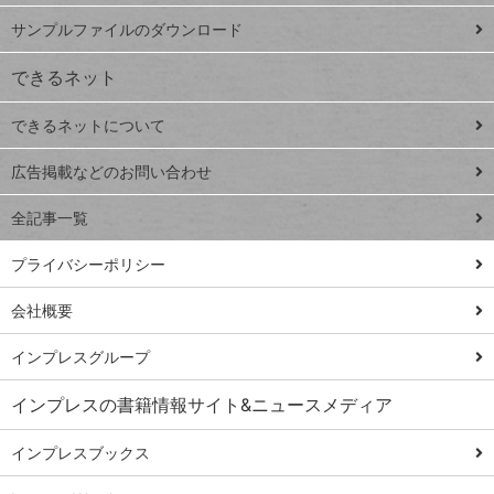
iPhone
ー
サンプルファイルのダウンロード
VLOOKUP
ジ
できるネット
連載
できるネットについて
Excel Q&A
close
閉じ
トイアンナ流仕
広告掲載などのお問い合わせ
る
事術
全記事一覧
PowerAutomate
ではじめる業務
プライバシーポリシー
の完全自動化
会社概要
AI議事録作成術
Windows 11
インプレスグループ
Q&A
インプレスの書籍情報サイト&ニュースメディア
Teams踏み込み
活用術
インプレスブックス
Excel講師の仕事