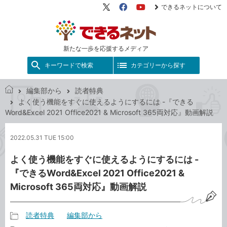
できるネットについて
X（旧
Facebook
YouTube
Twitter）
新たな一歩を応援するメディア
キーワードで検索
カテゴリーから探す
編集部から
読者特典
で
よく使う機能をすぐに使えるようにするには -『できる
き
Word&Excel 2021 Office2021 & Microsoft 365両対応』動画解説
る
ネ
2022.05.31 TUE 15:00
ッ
ト
よく使う機能をすぐに使えるようにするには -
『できるWord&Excel 2021 Office2021 &
Microsoft 365両対応』動画解説
読者特典
編集部から
記