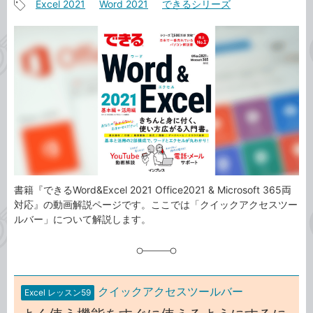
Excel 2021
Word 2021
できるシリーズ
事
記
カ
事
テ
タ
ゴ
グ
リ
書籍『できるWord&Excel 2021 Office2021 & Microsoft 365両
対応』の動画解説ページです。ここでは「クイックアクセスツー
ルバー」について解説します。
クイックアクセスツールバー
Excel レッスン59