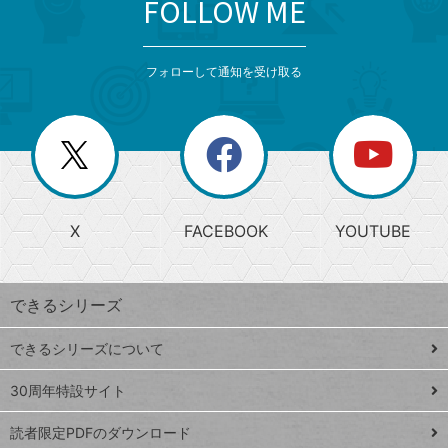
FOLLOW ME
search
format_list_bulleted
検
カ
検
カ
索
テ
メ
ゴ
索
テ
ニ
リ
フォローして通知を受け取る
ゴ
ュ
ー
ー
一
リ
を
覧
閉
を
ー
じ
閉
か
る
じ
る
search
ら
急
X
FACEBOOK
YOUTUBE
探
上
検
昇
索
す
ワ
できるシリーズ
ー
ド
できるシリーズについて
Google
ト
スプレ
ッ
30周年特設サイト
ッドシ
プ
読者限定PDFのダウンロード
ート
ペ