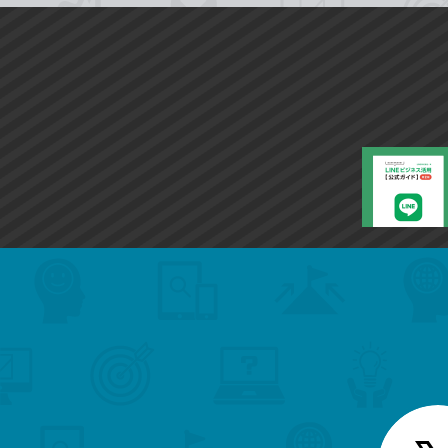
search
format_list_bulleted
検
カ
検
カ
索
テ
メ
ゴ
索
テ
ニ
リ
ュ
ー
ゴ
ー
一
を
覧
リ
閉
を