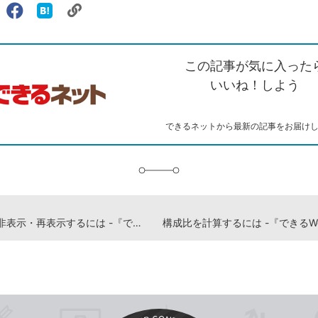
リ
X（旧
Facebook
は
ェアする
ン
witter）
で
て
ク
で
シ
な
を
シ
ェ
ブ
この記事が気に入った
コ
ェ
ア
ッ
ピ
ア
ク
いいね！しよう
ー
マ
ー
ク
できるネットから最新の記事をお届け
に
追
加
シートを非表示・再表示するには -『できるWord&Excel 2021 Office2021 & Microsoft 365両対応』動画解説