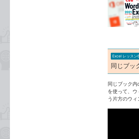
事
な
カ
ブ
テ
ッ
ゴ
ク
リ
マ
ー
ク
に
Excel レッスン
追
同じブッ
加
同じブック内
を使って、ウ
う片方のウィ