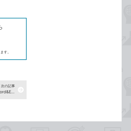
ら
します。
次の記事
arrow_forward
構成比を計算するには -『できるWord&Excel 2021 Office2021 & Microsoft 365両対応』動画解説