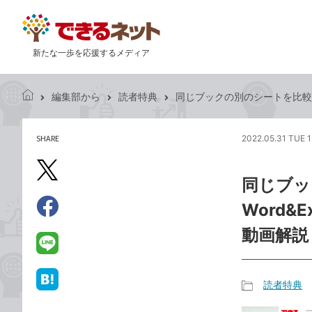
新たな一歩を応援するメディア
編集部から
読者特典
同じブックの別のシートを比較するには 
で
き
る
SHARE
2022.05.31 TUE 1
記
ネ
事
ッ
を
X（旧
ト
同じブッ
シ
Twitter）
ェ
Word&Ex
で
ア
Facebook
す
シ
で
動画解説
る
ェ
シ
LINE
ア
ェ
で
ア
送
読者特典
は
記
る
て