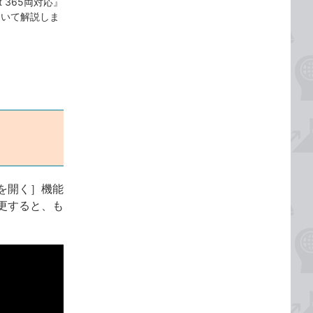
oft 365両対応』
ついて解説しま
を開く］機能
更すると、も