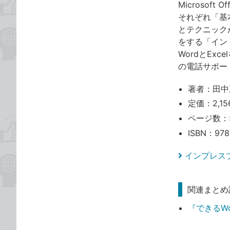
Microsof
それぞれ「基
とテクニック
をする「イン
WordとE
の電話サポート
著者：田中
定価：2,15
ページ数：
ISBN：978
インプレス
関連まとめ
『できるWor