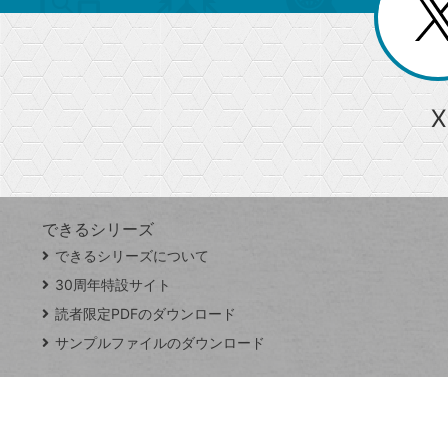
じ
閉
ー
る
じ
る
か
ら
急上昇ワード
X
探
Googleスプレッドシート
iPhone
VLOOKUP
す
できるシリーズ
close
できるシリーズについて
閉
ト
じ
ッ
30周年特設サイト
る
プ
読者限定PDFのダウンロード
ペ
サンプルファイルのダウンロード
ー
ジ