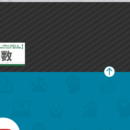
ペ
ー
ジ
上
部
へ