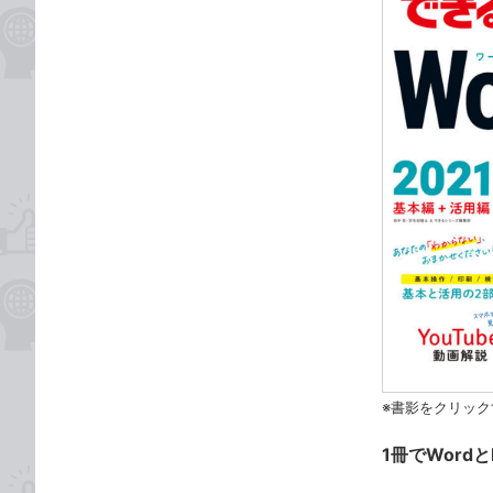
※書影をクリック
1冊でWord