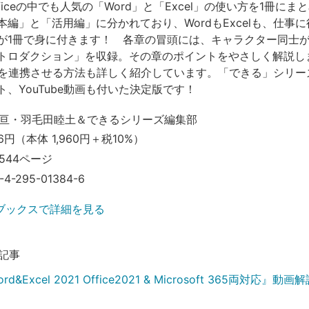
t Officeの中でも人気の「Word」と「Excel」の使い方を1冊に
本編」と「活用編」に分かれており、WordもExcelも、仕事
が1冊で身に付きます！ 各章の冒頭には、キャラクター同士
トロダクション」を収録。その章のポイントをやさしく解説し
xcelを連携させる方法も詳しく紹介しています。「できる」シリ
、YouTube動画も付いた決定版です！
亘・羽毛田睦土＆できるシリーズ編集部
6円（本体 1,960円＋税10%）
544ページ
-4-295-01384-6
ブックスで詳細を見る
記事
d&Excel 2021 Office2021 & Microsoft 365両対応』動