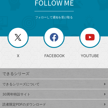
FOLLOW ME
search
format_list_bulleted
検
カ
検
カ
索
テ
メ
ゴ
索
テ
ニ
リ
フォローして通知を受け取る
ゴ
ュ
ー
ー
一
リ
を
覧
閉
を
ー
じ
閉
か
る
じ
る
search
ら
急
X
FACEBOOK
YOUTUBE
探
上
検
昇
索
す
ワ
できるシリーズ
ー
ド
できるシリーズについて
Google
ト
スプレ
ッ
30周年特設サイト
ッドシ
プ
読者限定PDFのダウンロード
ート
ペ