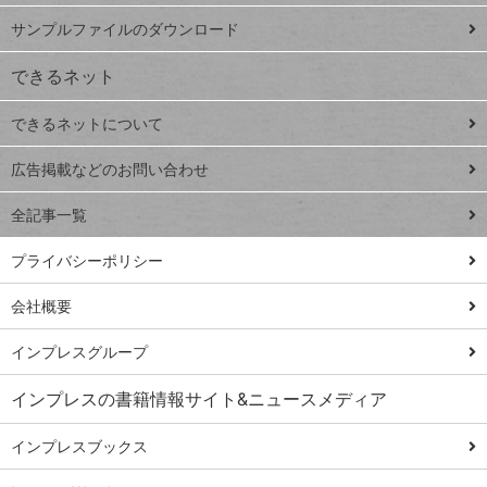
iPhone
ー
サンプルファイルのダウンロード
VLOOKUP
ジ
できるネット
連載
できるネットについて
Excel Q&A
close
閉じ
トイアンナ流仕
広告掲載などのお問い合わせ
る
事術
全記事一覧
PowerAutomate
ではじめる業務
プライバシーポリシー
の完全自動化
会社概要
AI議事録作成術
Windows 11
インプレスグループ
Q&A
インプレスの書籍情報サイト&ニュースメディア
Teams踏み込み
活用術
インプレスブックス
Excel講師の仕事