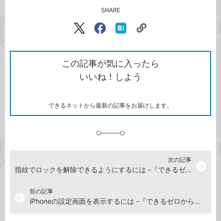
SHARE
記事をシェアする
リ
X（旧
Facebook
は
ン
Twitter）
で
て
ク
で
シ
な
を
シ
ェ
ブ
この記事が気に入ったら
コ
ェ
ア
ッ
いいね！しよう
ピ
ア
ク
ー
マ
ー
ク
できるネットから最新の記事をお届けします。
に
追
加
次の記事
arrow_forward
指紋でロックを解除できるようにするには -『できるゼロからはじめるiPhone SE 第3世代 超入門』動画解説
前の記事
arrow_back
iPhoneの設定画面を表示するには -『できるゼロからはじめるiPhone SE 第3世代 超入門』動画解説