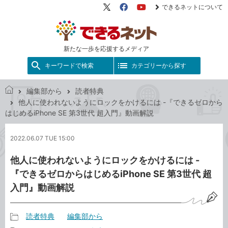
できるネットについて
X（旧
Facebook
YouTube
Twitter）
新たな一歩を応援するメディア
キーワードで検索
カテゴリーから探す
編集部から
読者特典
で
他人に使われないようにロックをかけるには -『できるゼロから
き
はじめるiPhone SE 第3世代 超入門』動画解説
る
ネ
2022.06.07 TUE 15:00
ッ
ト
他人に使われないようにロックをかけるには -
『できるゼロからはじめるiPhone SE 第3世代 超
入門』動画解説
読者特典
編集部から
記