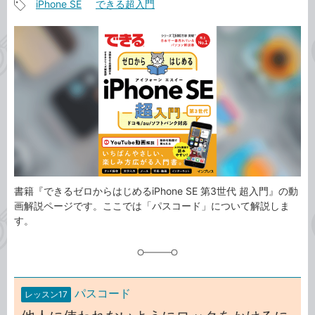
iPhone SE
できる超入門
事
記
カ
事
テ
タ
ゴ
グ
リ
書籍『できるゼロからはじめるiPhone SE 第3世代 超入門』の動
画解説ページです。ここでは「パスコード」について解説しま
す。
パスコード
レッスン17