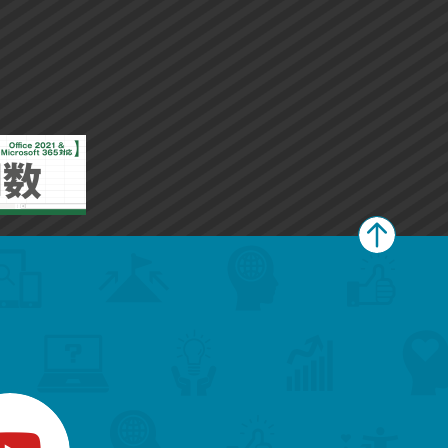
ペ
ー
ジ
上
部
へ