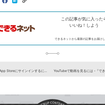
リ
X（旧
Facebook
は
ェアする
ン
witter）
で
て
ク
で
シ
な
を
シ
ェ
ブ
この記事が気に入った
コ
ェ
ア
ッ
ピ
ア
ク
いいね！しよう
ー
マ
ー
ク
できるネットから最新の記事をお届け
に
追
加
iPhoneでApp Storeにサインインするには -『できるゼロからはじめるiPhone SE 第3世代 超入門』動画解説