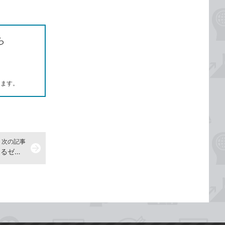
ら
します。
次の記事
arrow_forward
YouTubeで動画を見るには -『できるゼロからはじめるiPhone SE 第3世代 超入門』動画解説