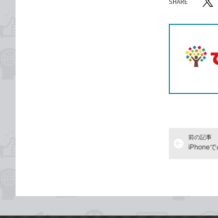
SHARE
記事をシ
T
前の記事
arrow_back