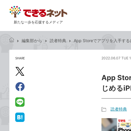
新たな一歩を応援するメディア
編集部から
読者特典
App Storeでアプリを入手す
で
き
る
SHARE
2022.06.07 TUE 
記
ネ
事
ッ
を
X（旧
ト
App 
シ
Twitter）
ェ
じめるiP
で
ア
Facebook
す
シ
で
る
ェ
シ
LINE
読者特典
ア
ェ
で
記
ア
送
は
事
る
て
カ