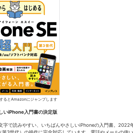
するとAmazonにジャンプします
いiPhone入門書の決定版
文字で読みやすい、いちばんやさしいiPhoneの入門書。2022
 SE（第3世代）の操作に完全対応しています。電話やメールの使