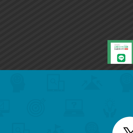
search
format_list_bulleted
検
カ
検
カ
索
テ
メ
ゴ
索
テ
ニ
リ
ュ
ー
ゴ
ー
一
を
覧
リ
閉
を
じ
閉