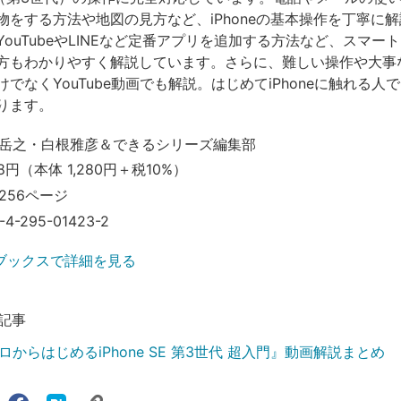
物をする方法や地図の見方など、iPhoneの基本操作を丁寧に
ouTubeやLINEなど定番アプリを追加する方法など、スマー
方もわかりやすく解説しています。さらに、難しい操作や大事
でなくYouTube動画でも解説。はじめてiPhoneに触れる人
ります。
岳之・白根雅彦＆できるシリーズ編集部
8円（本体 1,280円＋税10%）
256ページ
-4-295-01423-2
ブックスで詳細を見る
記事
からはじめるiPhone SE 第3世代 超入門』動画解説まとめ