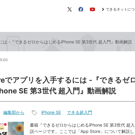
できるネットにつ
X（旧
Facebook
YouTube
Twitter）
るには -『できるゼロからはじめるiPhone SE 第3世代 超入門』動画解説
15:00
Storeでアプリを入手するには -『できる
hone SE 第3世代 超入門』動画解説
編集部から
iPhone SE
できる超入門
記
事
書籍『できるゼロからはじめるiPhone SE 第3世代 
説ページです。ここでは「App Store」について解説
タ