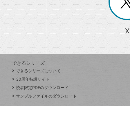
ー
る
じ
る
か
ら
急上昇ワード
X
探
Googleスプレッドシート
iPhone
VLOOKUP
す
できるシリーズ
close
できるシリーズについて
閉
ト
じ
ッ
30周年特設サイト
る
プ
読者限定PDFのダウンロード
ペ
サンプルファイルのダウンロード
ー
ジ
連載