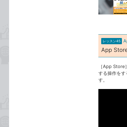
な
テ
ブ
ゴ
ッ
リ
ク
マ
ー
A
レッスン45
ク
App S
に
追
加
［App S
する操作をす
す。