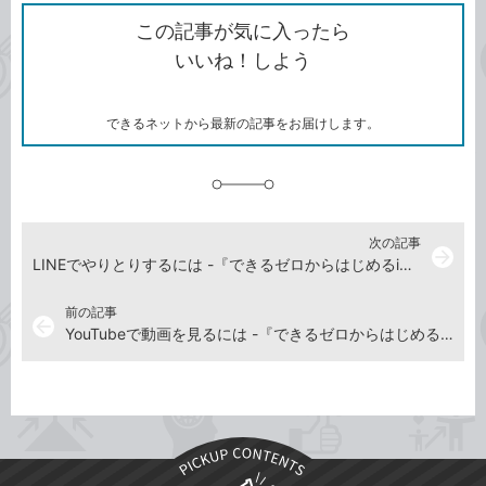
ク
で
シ
な
を
シ
ェ
ブ
この記事が気に入ったら
コ
ェ
ア
ッ
いいね！しよう
ピ
ア
ク
ー
マ
ー
ク
できるネットから最新の記事をお届けします。
に
追
加
次の記事
arrow_forward
LINEでやりとりするには -『できるゼロからはじめるiPhone SE 第3世代 超入門』動画解説
前の記事
arrow_back
YouTubeで動画を見るには -『できるゼロからはじめるiPhone SE 第3世代 超入門』動画解説