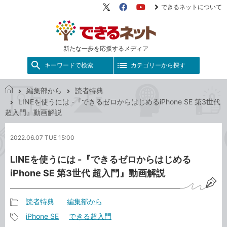
できるネットについて
X（旧
Facebook
YouTube
Twitter）
新たな一歩を応援するメディア
キーワードで検索
カテゴリーから探す
編集部から
読者特典
で
LINEを使うには -『できるゼロからはじめるiPhone SE 第3世代
き
超入門』動画解説
る
ネ
2022.06.07 TUE 15:00
ッ
ト
LINEを使うには -『できるゼロからはじめる
iPhone SE 第3世代 超入門』動画解説
読者特典
編集部から
記
iPhone SE
できる超入門
事
記