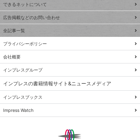
できるネットについて
Excel Q&A
close
閉じ
トイアンナ流仕
広告掲載などのお問い合わせ
る
事術
全記事一覧
PowerAutomate
ではじめる業務
プライバシーポリシー
の完全自動化
会社概要
AI議事録作成術
Windows 11
インプレスグループ
Q&A
インプレスの書籍情報サイト&ニュースメディア
Teams踏み込み
活用術
インプレスブックス
Excel講師の仕事
Impress Watch
術
エクセル時短
パワポ時短