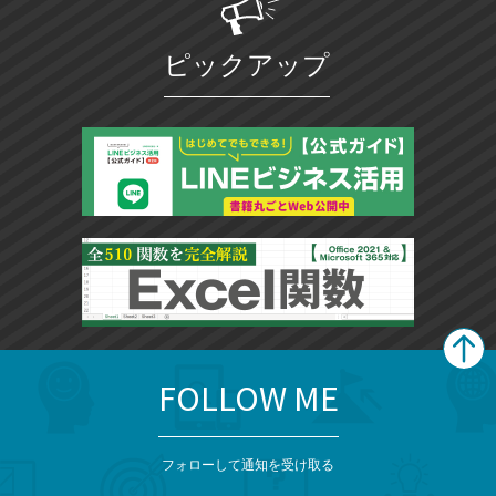
ピックアップ
FOLLOW ME
search
format_list_bulleted
検
カ
検
カ
索
テ
メ
ゴ
索
テ
ニ
リ
フォローして通知を受け取る
ゴ
ュ
ー