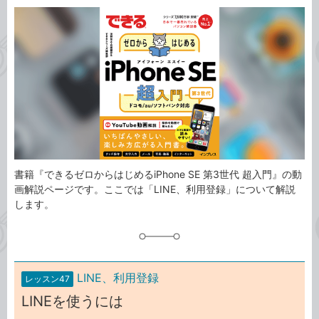
カ
事
テ
タ
ゴ
グ
リ
書籍『できるゼロからはじめるiPhone SE 第3世代 超入門』の動
画解説ページです。ここでは「LINE、利用登録」について解説
します。
LINE、利用登録
レッスン47
LINEを使うには