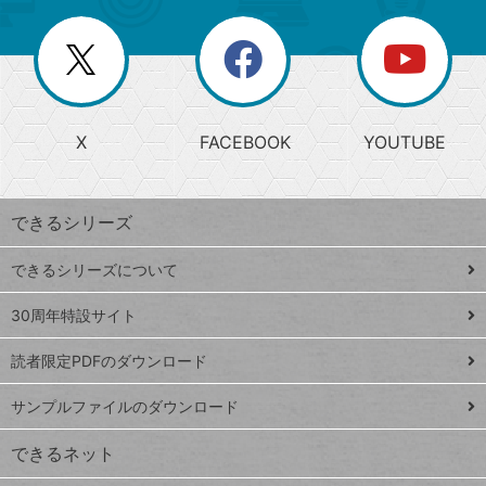
ー
一
リ
を
覧
閉
を
ー
じ
閉
か
る
じ
る
search
ら
急
X
FACEBOOK
YOUTUBE
探
上
検
昇
索
す
ワ
できるシリーズ
ー
ド
できるシリーズについて
Google
ト
スプレ
ッ
30周年特設サイト
ッドシ
プ
読者限定PDFのダウンロード
ート
ペ
iPhone
ー
サンプルファイルのダウンロード
VLOOKUP
ジ
できるネット
連載