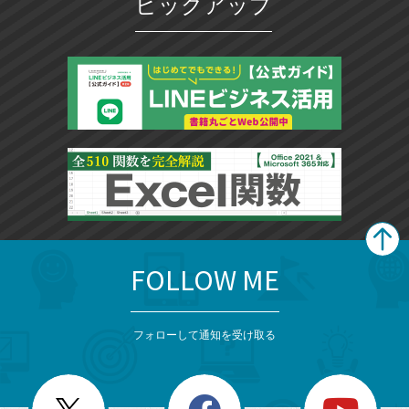
ピックアップ
FOLLOW ME
search
format_list_bulleted
検
カ
検
カ
索
テ
メ
ゴ
索
テ
ニ
リ
フォローして通知を受け取る
ゴ
ュ
ー
ー
一
リ
を
覧
閉
を
ー