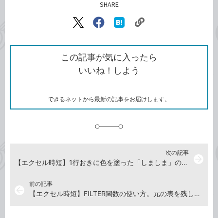
SHARE
記事をシェアする
リ
X（旧
Facebook
は
ン
Twitter）
で
て
ク
で
シ
な
を
シ
ェ
ブ
この記事が気に入ったら
コ
ェ
ア
ッ
いいね！しよう
ピ
ア
ク
ー
マ
ー
ク
できるネットから最新の記事をお届けします。
に
追
加
次の記事
arrow_forward
【エクセル時短】1行おきに色を塗った「しましま」の表を簡単に作るには？
前の記事
arrow_back
【エクセル時短】FILTER関数の使い方。元の表を残したまま条件に一致するデータだけ抽出！