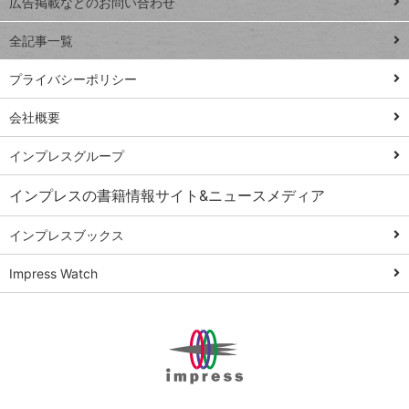
トイアンナ流仕
広告掲載などのお問い合わせ
る
事術
全記事一覧
PowerAutomate
ではじめる業務
プライバシーポリシー
の完全自動化
会社概要
AI議事録作成術
Windows 11
インプレスグループ
Q&A
インプレスの書籍情報サイト&ニュースメディア
Teams踏み込み
活用術
インプレスブックス
Excel講師の仕事
Impress Watch
術
エクセル時短
パワポ時短
Windows Tips
神保町ペロリ旅