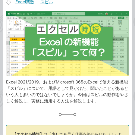
Excel関数
スピル
事
記
カ
事
テ
タ
ゴ
グ
リ
Excel 2021/2019、およびMicrosoft 365のExcelで使える新機能
「スピル」について、用語として見かけた、聞いたことがあると
いう人も多いのではないでしょうか。今回はスピルの動作をやさ
しく解説し、実務に活用する方法を解説します。
【エクセル時短】
は「少しでも早く仕事を終わらせたい！」と