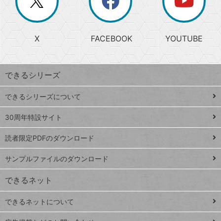
じ
閉
か
る
じ
る
search
ら
急
X
FACEBOOK
YOUTUBE
探
上
検
昇
索
す
ワ
できるシリーズ
ー
ド
できるシリーズについて
Google
ト
スプレ
ッ
30周年特設サイト
ッドシ
プ
読者限定PDFのダウンロード
ート
ペ
iPhone
ー
サンプルファイルのダウンロード
VLOOKUP
ジ
できるネット
連載
できるネットについて
Excel Q&A
close
閉じ