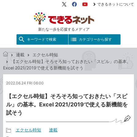
できるネットについて
X（旧
Facebook
YouTube
Twitter）
新たな一歩を応援するメディア
キーワードで検索
カテゴリーから探す
連載
エクセル時短
で
【エクセル時短】そろそろ知っておきたい「スピル」の基本。
き
Excel 2021/2019で使える新機能を試そう
る
ネ
2022.06.24 FRI 06:00
ッ
ト
【エクセル時短】そろそろ知っておきたい「スピ
ル」の基本。Excel 2021/2019で使える新機能を
試そう
エクセル時短
連載
記