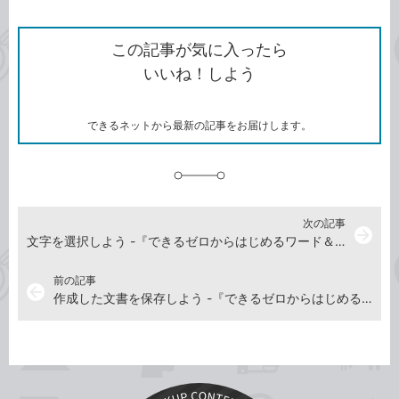
ン
Twitter）
で
て
ク
で
シ
な
を
シ
ェ
ブ
この記事が気に入ったら
コ
ェ
ア
ッ
いいね！しよう
ピ
ア
ク
ー
マ
ー
ク
できるネットから最新の記事をお届けします。
に
追
加
次の記事
arrow_forward
文字を選択しよう -『できるゼロからはじめるワード＆エクセル超入門 Office 2021&Microsoft 365対応』動画解説
前の記事
arrow_back
作成した文書を保存しよう -『できるゼロからはじめるワード＆エクセル超入門 Office 2021&Microsoft 365対応』動画解説