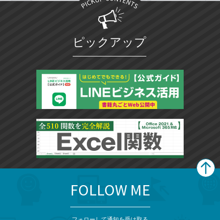
ピックアップ
FOLLOW ME
search
format_list_bulleted
検
カ
検
カ
索
テ
メ
ゴ
索
テ
フォローして通知を受け取る