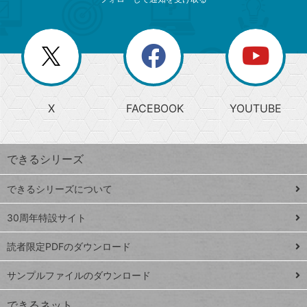
ニ
リ
ゴ
ュ
ー
ー
一
リ
を
覧
閉
を
ー
じ
閉
か
る
じ
る
search
ら
急
X
FACEBOOK
YOUTUBE
探
上
検
昇
索
す
ワ
できるシリーズ
ー
ド
できるシリーズについて
Google
ト
スプレ
ッ
30周年特設サイト
ッドシ
プ
読者限定PDFのダウンロード
ート
ペ
iPhone
ー
サンプルファイルのダウンロード
VLOOKUP
ジ
できるネット