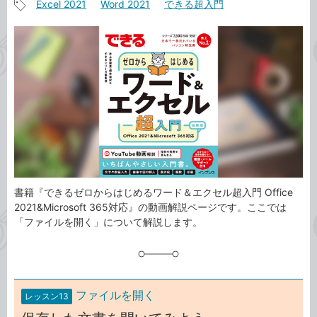
Excel 2021
Word 2021
できる超入門
事
記
カ
事
テ
タ
ゴ
グ
リ
書籍『できるゼロからはじめるワード＆エクセル超入門 Office
2021&Microsoft 365対応』の動画解説ページです。ここでは
「ファイルを開く」について解説します。
ファイルを開く
レッスン13