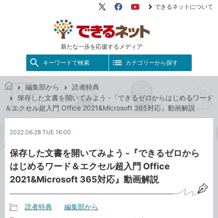
できるネットについて
X（旧
Facebook
YouTube
Twitter）
新たな一歩を応援するメディア
キーワードで検索
カテゴリーから探す
編集部から
読者特典
で
保存した文書を開いてみよう -『できるゼロからはじめるワード
き
＆エクセル超入門 Office 2021&Microsoft 365対応』動画解説
る
ネ
2022.06.28 TUE 16:00
ッ
ト
保存した文書を開いてみよう -『できるゼロから
はじめるワード＆エクセル超入門 Office
2021&Microsoft 365対応』動画解説
読者特典
編集部から
記