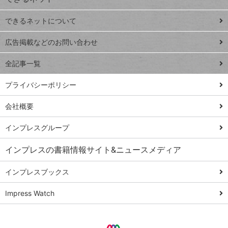
連載
できるネットについて
Excel Q&A
close
閉じ
トイアンナ流仕
広告掲載などのお問い合わせ
る
事術
全記事一覧
PowerAutomate
ではじめる業務
プライバシーポリシー
の完全自動化
会社概要
AI議事録作成術
Windows 11
インプレスグループ
Q&A
インプレスの書籍情報サイト&ニュースメディア
Teams踏み込み
活用術
インプレスブックス
Excel講師の仕事
Impress Watch
術
エクセル時短