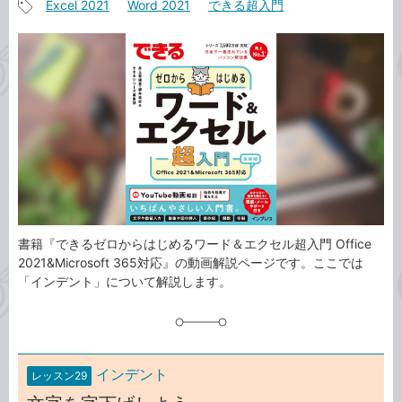
Excel 2021
Word 2021
できる超入門
事
記
カ
事
テ
タ
ゴ
グ
リ
書籍『できるゼロからはじめるワード＆エクセル超入門 Office
2021&Microsoft 365対応』の動画解説ページです。ここでは
「インデント」について解説します。
インデント
レッスン29