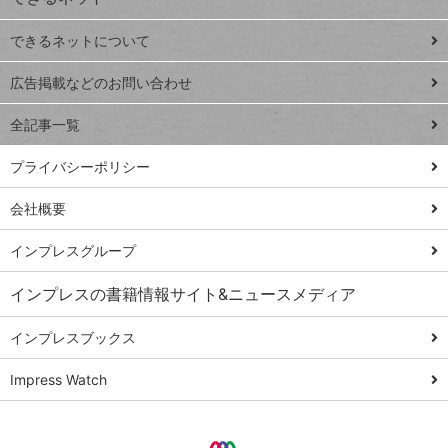
連載
できるネットについて
Excel Q&A
close
閉じ
トイアンナ流仕
広告掲載などのお問い合わせ
る
事術
全記事一覧
PowerAutomate
ではじめる業務
プライバシーポリシー
の完全自動化
会社概要
AI議事録作成術
Windows 11
インプレスグループ
Q&A
インプレスの書籍情報サイト&ニュースメディア
Teams踏み込み
活用術
インプレスブックス
Excel講師の仕事
Impress Watch
術
エクセル時短