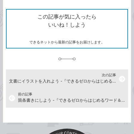
ン
Twitter）
で
て
ク
で
シ
な
を
シ
ェ
ブ
この記事が気に入ったら
コ
ェ
ア
ッ
いいね！しよう
ピ
ア
ク
ー
マ
ー
ク
できるネットから最新の記事をお届けします。
に
追
加
次の記事
arrow_forward
文書にイラストを入れよう -『できるゼロからはじめるワード＆エクセル超入門 Office 2021&Microsoft 365対応』動画解説
前の記事
arrow_back
箇条書きにしよう -『できるゼロからはじめるワード＆エクセル超入門 Office 2021&Microsoft 365対応』動画解説