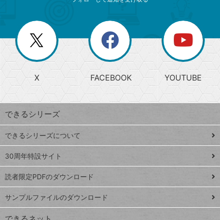
ニ
リ
ゴ
ュ
ー
ー
一
リ
を
覧
閉
を
ー
じ
閉
か
る
じ
る
search
ら
急
X
FACEBOOK
YOUTUBE
探
上
検
昇
索
す
ワ
できるシリーズ
ー
ド
できるシリーズについて
Google
ト
スプレ
ッ
30周年特設サイト
ッドシ
プ
読者限定PDFのダウンロード
ート
ペ
iPhone
ー
サンプルファイルのダウンロード
VLOOKUP
ジ
できるネット