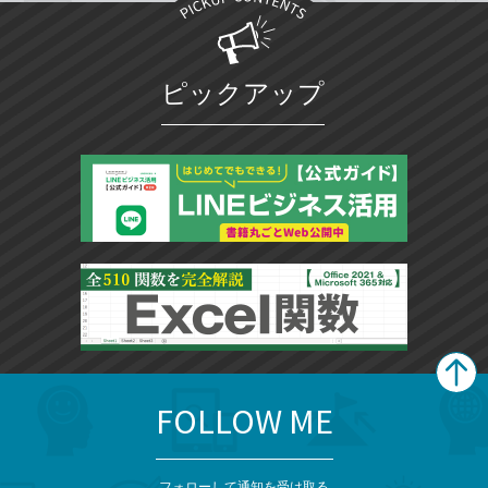
ピックアップ
FOLLOW ME
search
format_list_bulleted
検
カ
検
カ
索
テ
メ
ゴ
索
テ
フォローして通知を受け取る