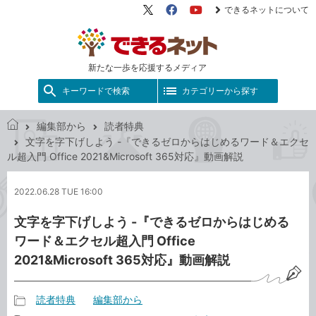
できるネットについて
X（旧
Facebook
YouTube
Twitter）
新たな一歩を応援するメディア
キーワードで検索
カテゴリーから探す
編集部から
読者特典
で
文字を字下げしよう -『できるゼロからはじめるワード＆エクセ
き
ル超入門 Office 2021&Microsoft 365対応』動画解説
る
ネ
2022.06.28 TUE 16:00
ッ
ト
文字を字下げしよう -『できるゼロからはじめる
ワード＆エクセル超入門 Office
2021&Microsoft 365対応』動画解説
読者特典
編集部から
記