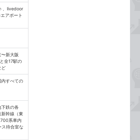
livedoor
空港エアポート
京〜新大阪
と全17駅の
など
国内すべての
地下鉄の各
道新幹線（東
700系車内
ース待合室な