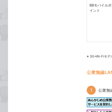
BBモバイルポ
イント
※ 3G+Wi-F
公衆無線L
公衆無