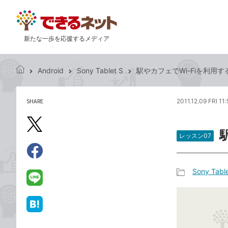
新たな一歩を応援するメディア
Android
Sony Tablet S
駅やカフェでWi-Fiを利用す
で
き
る
SHARE
2011.12.09 FRI 11
記
ネ
事
ッ
を
X（旧
ト
シ
レッスン07
Twitter）
ェ
で
ア
Facebook
す
シ
で
Sony Table
る
ェ
記
シ
LINE
ア
事
ェ
で
カ
ア
送
は
テ
る
て