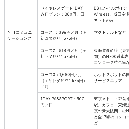
ワイヤレスゲート1DAY
BBモバイルポイント、
WiFiプラン：380円／日
Wireless、成田
ネットのみ
NTTコミュニ
コース1：399円／月（＋
マクドナルドなど
ケーションズ
初回契約料1,575円）
コース2：819円／月（＋
東海道新幹線（東
初回契約料1,575円）
間）のN700系車内
コンコース待合室
コース3：1,680円／月
ホットスポットの
（＋初回契約料1,575円）
サービスエリア
／月
1DAY PASSPORT：500
東京メトロ・都営
円／日
駅、カフェ、東海
京〜新大阪間）のN
と全17駅のコンコ
ど