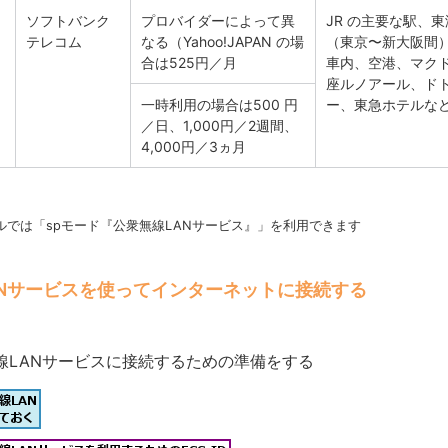
ソフトバンク
プロバイダーによって異
JR の主要な駅、
テレコム
なる（Yahoo!JAPAN の場
（東京〜新大阪間）
合は525円／月
車内、空港、マク
座ルノアール、ド
一時利用の場合は500 円
ー、東急ホテルな
／日、1,000円／2週間、
4,000円／3ヵ月
iモデルでは「spモード『公衆無線LANサービス』」を利用できます
ANサービスを使ってインターネットに接続する
線LANサービスに接続するための準備をする