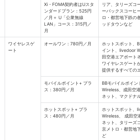
Xi・FOMA契約者はUスタ
リア、タリーズコ
ンダードプラン：525円
ーバックスコーヒ
／月＋ U「公衆無線
ロ・都営地下鉄の
LAN」コース：315円／
ッドタウンなど
月
ワイヤレスゲ
オールワン：780円／月
ホットスポット、B
ート
イント、livedoor W
田空港エアポート
ワイヤレスゲート
提供するすべての
モバイルポイント+ プラ
BBモバイルポイント、
ス：380円／月
Wireless、成田
ネット、マクドナ
ホットスポット+ プラ
ホットスポット、liv
ス：480円／月
Wireless、 成
ネット、タリーズ
京メトロ・都営地
ど