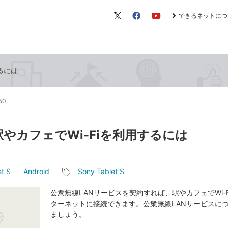
できるネットにつ
X（旧
Facebook
YouTube
Twitter）
るには
:50
駅やカフェでWi-Fiを利用するには
t S
Android
Sony Tablet S
記
事
公衆無線LANサービスを契約すれば、駅やカフェでWi-
ターネットに接続できます。公衆無線LANサービスに
タ
ましょう。
グ