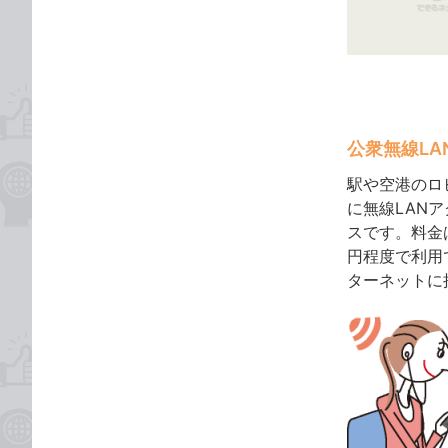
ゴ
な
リ
ブ
ッ
ク
マ
ー
公衆無線LA
ク
に
駅や空港のロ
追
に無線LAN
加
スです。料金
円程度で利用
ターネットに