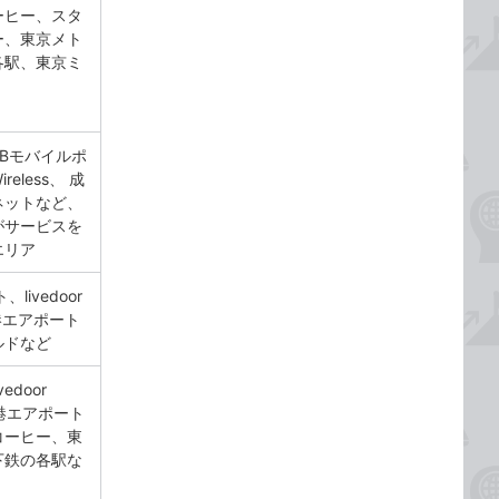
ーヒー、スタ
ー、東京メト
各駅、東京ミ
Bモバイルポ
ireless、 成
ネットなど、
がサービスを
エリア
livedoor
空港エアポート
ルドなど
edoor
田空港エアポート
コーヒー、東
下鉄の各駅な