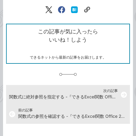
記事をシェアする
リ
X（旧
Facebook
は
ン
Twitter）
で
て
ク
で
シ
な
を
シ
ェ
ブ
この記事が気に入ったら
コ
ェ
ア
ッ
いいね！しよう
ピ
ア
ク
ー
マ
ー
ク
できるネットから最新の記事をお届けします。
に
追
加
次の記事
arrow_forward
関数式に絶対参照を指定する -『できるExcel関数 Office 2021/2019/2016&Microsoft 365対応』動画解説
前の記事
arrow_back
関数式の参照を確認する -『できるExcel関数 Office 2021/2019/2016&Microsoft 365対応』動画解説