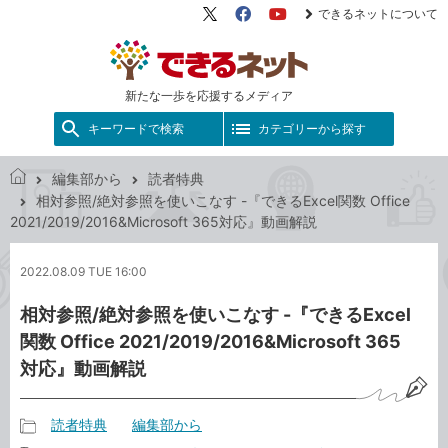
できるネットについて
X（旧
Facebook
YouTube
Twitter）
新たな一歩を応援するメディア
キーワードで検索
カテゴリーから探す
編集部から
読者特典
で
相対参照/絶対参照を使いこなす -『できるExcel関数 Office
き
2021/2019/2016&Microsoft 365対応』動画解説
る
ネ
2022.08.09 TUE 16:00
ッ
ト
相対参照/絶対参照を使いこなす -『できるExcel
関数 Office 2021/2019/2016&Microsoft 365
対応』動画解説
読者特典
編集部から
記