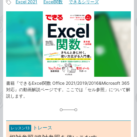
Excel 2021
Excel関数
できるシリーズ
事
記
カ
事
テ
タ
ゴ
グ
リ
書籍『できるExcel関数 Office 2021/2019/2016&Microsoft 365
対応』の動画解説ページです。ここでは「セル参照」について解
説します。
トレース
レッスン13