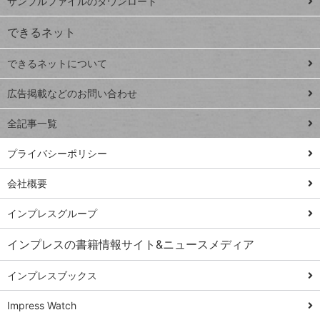
サンプルファイルのダウンロード
VLOOKUP
ジ
できるネット
連載
できるネットについて
Excel Q&A
close
閉じ
トイアンナ流仕
広告掲載などのお問い合わせ
る
事術
全記事一覧
PowerAutomate
ではじめる業務
プライバシーポリシー
の完全自動化
会社概要
AI議事録作成術
Windows 11
インプレスグループ
Q&A
インプレスの書籍情報サイト&ニュースメディア
Teams踏み込み
活用術
インプレスブックス
Excel講師の仕事
Impress Watch
術