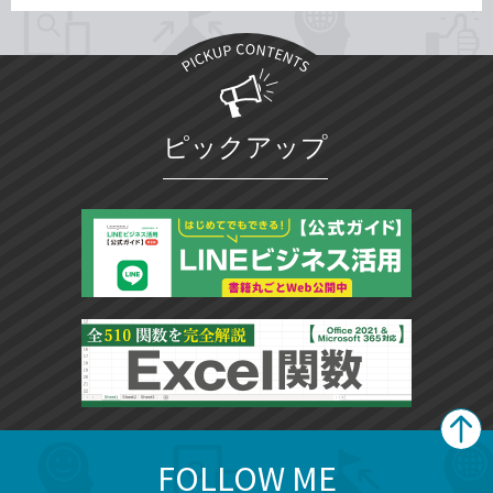
ピックアップ
FOLLOW ME
search
format_list_bulleted
検
カ