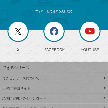
検
カ
索
テ
メ
ゴ
索
テ
ニ
リ
フォローして通知を受け取る
ゴ
ュ
ー
ー
一
リ
を
覧
閉
を
ー
じ
閉
か
る
じ
る
search
ら
急
X
FACEBOOK
YOUTUBE
探
上
検
昇
索
す
ワ
できるシリーズ
ー
ド
できるシリーズについて
Google
ト
スプレ
ッ
30周年特設サイト
ッドシ
プ
読者限定PDFのダウンロード
ート
ペ
iPhone
ー