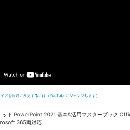
イズを同時に変更するには（YouTubeにジャンプします）
ト PowerPoint 2021 基本&活用マスターブック Offi
crosoft 365両対応