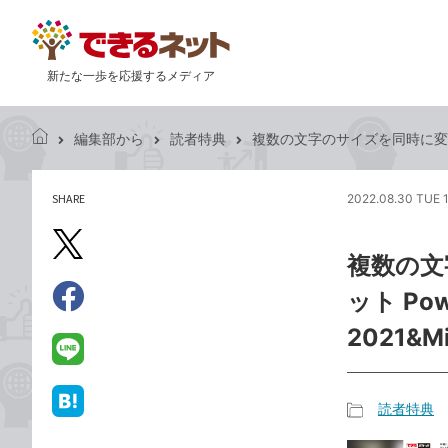
新たな一歩を応援するメディア
編集部から
読者特典
複数の文字のサイズを同時に変更するに
で
き
る
SHARE
2022.08.30 TUE 
記
ネ
事
ッ
を
X（旧
ト
複数の文
シ
Twitter）
ェ
ット Pow
で
ア
Facebook
す
シ
で
2021&M
る
ェ
シ
LINE
ア
ェ
で
ア
送
読者特典
は
記
る
て