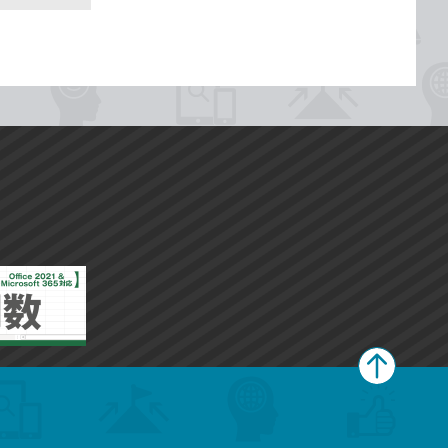
ペ
ー
ジ
上
部