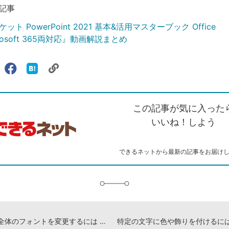
記事
ト PowerPoint 2021 基本&活用マスターブック Office
crosoft 365両対応』動画解説まとめ
リ
X（旧
Facebook
は
ェアする
ン
witter）
で
て
ク
で
シ
な
を
シ
ェ
ブ
この記事が気に入った
コ
ェ
ア
ッ
ピ
ア
ク
いいね！しよう
ー
マ
ー
ク
できるネットから最新の記事をお届け
に
追
加
スライド全体のフォントを変更するには -『できるポケット PowerPoint 2021 基本&活用マスターブック Office 2021&Microsoft 365両対応』動画解説