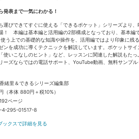
ら発表まで一気にわかる！
運びできてすぐに使える「できるポケット」シリーズより、Powe
場！ 本編は基本編と活用編の2部構成となっており、基本編
intを使う上での基礎的な知識や操作を、活用編ではより印象に残
ゼンを成功に導くテクニックを解説しています。ポケットサイ
「使いこなしのヒント」など、レッスンに関連した解説もたっ
リーズならではの電話サポート、YouTube動画、無料サンプ
！
香緒里＆できるシリーズ編集部
円（本体 880円＋税10%）
192ページ
-4-295-01517-8
ブックスで詳細を見る