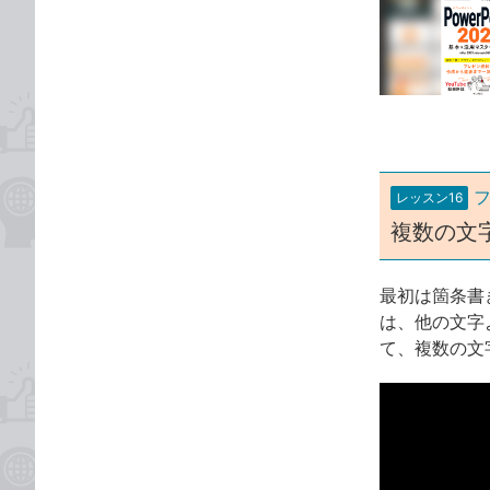
事
な
カ
ブ
テ
ッ
ゴ
ク
リ
マ
ー
ク
に
レッスン16
追
複数の文
加
最初は箇条書
は、他の文字
て、複数の文