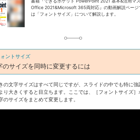
事
書籍『できるポケット PowerPoint 2021 基本&活用
Office 2021&Microsoft 365両対応』の動画解説
タ
は「フォントサイズ」について解説します。
グ
フォントサイズ
字のサイズを同時に変更するには
きの文字サイズはすべて同じですが、スライドの中でも特に強
より大きくすると目立ちます。ここでは、［フォントサイズ］
字のサイズをまとめて変更します。