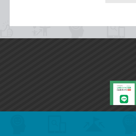
search
format_list_bulleted
検
カ
検
カ
索
テ