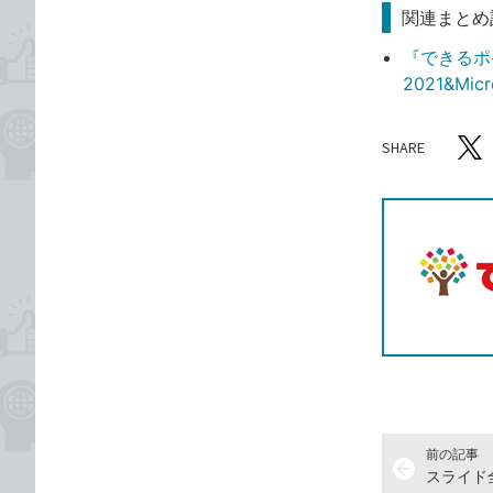
関連まとめ
『できるポケッ
2021&Mi
SHARE
記事をシ
T
前の記事
arrow_back