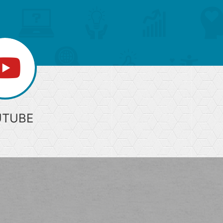
へ
UTUBE