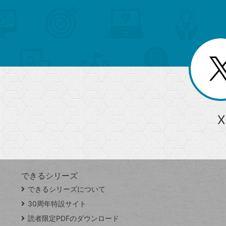
メ
ゴ
索
テ
ニ
リ
ュ
ー
ゴ
ー
一
を
覧
リ
閉
を
じ
閉
ー
る
じ
る
か
ら
急上昇ワード
X
探
Googleスプレッドシート
iPhone
VLOOKUP
す
できるシリーズ
close
できるシリーズについて
閉
ト
じ
ッ
30周年特設サイト
る
プ
読者限定PDFのダウンロード