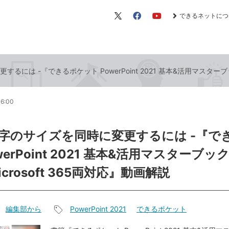
できるネットにつ
X（旧
Facebook
YouTube
Twitter）
は -『できるポケット PowerPoint 2021 基本&活用マスターブック Of
16:00
字のサイズを同時に変更するには -『で
erPoint 2021 基本&活用マスターブック O
icrosoft 365両対応』動画解説
編集部から
PowerPoint 2021
できるポケット
記