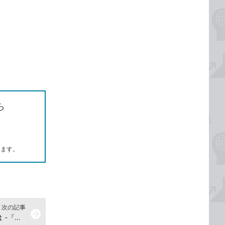
ら
します。
次の記事
arrow_forward
特定の文字に色や飾りを付けるには -『できるポケット PowerPoint 2021 基本&活用マスターブック Office 2021&Microsoft 365両対応』動画解説