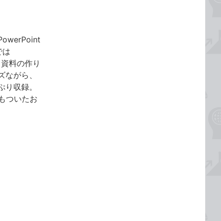
rPoint
では
る資料の作り
ズながら、
ぷり収録。
ルもついたお