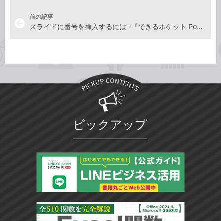
前の記事
arrow_back
スライドに番号を挿入するには -『できるポケット PowerPoint 2021 基本&活用マスターブック Office 2021&Microsoft 365両対応』動画解説
ピックアップ