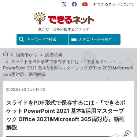
できるネットについて
X（旧
Facebook
YouTube
Twitter）
新たな一歩を応援するメディア
キーワードで検索
カテゴリーから探す
編集部から
読者特典
で
スライドをPDF形式で保存するには -『できるポケット
き
PowerPoint 2021 基本&活用マスターブック Office 2021&Microsoft
る
365両対応』動画解説
ネ
ッ
2022.08.30 TUE 16:00
ト
スライドをPDF形式で保存するには -『できるポ
ケット PowerPoint 2021 基本&活用マスターブ
ック Office 2021&Microsoft 365両対応』動画
解説