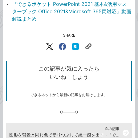
『できるポケット PowerPoint 2021 基本&活用マス
ターブック Office 2021&Microsoft 365両対応』動画
解説まとめ
SHARE
記事をシェアする
リ
X（旧
Facebook
は
ン
Twitter）
で
て
ク
で
シ
な
を
シ
ェ
ブ
この記事が気に入ったら
コ
ェ
ア
ッ
いいね！しよう
ピ
ア
ク
ー
マ
ー
ク
できるネットから最新の記事をお届けします。
に
追
加
次の記事
arrow_forward
図形を背景と同じ色で塗りつぶして統一感を出す -『できるポケット PowerPoint 2021 基本&活用マスターブック Office 2021&Microsoft 365両対応』動画解説