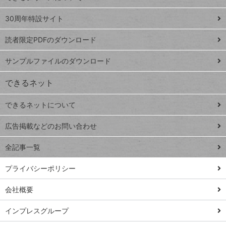
Google
ト
スプレ
ッ
30周年特設サイト
ッドシ
プ
読者限定PDFのダウンロード
ート
ペ
iPhone
ー
サンプルファイルのダウンロード
VLOOKUP
ジ
できるネット
連載
できるネットについて
Excel Q&A
close
閉じ
トイアンナ流仕
広告掲載などのお問い合わせ
る
事術
全記事一覧
PowerAutomate
ではじめる業務
プライバシーポリシー
の完全自動化
会社概要
AI議事録作成術
Windows 11
インプレスグループ
Q&A