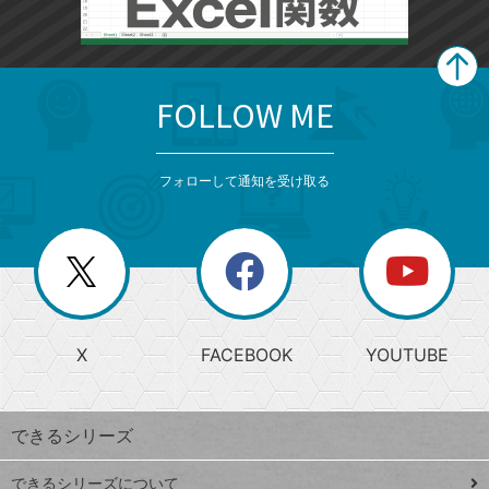
FOLLOW ME
search
format_list_bulleted
検
カ
検
カ
索
テ
メ
ゴ
索
テ
ニ
リ
フォローして通知を受け取る
ゴ
ュ
ー
ー
一
リ
を
覧
閉
を
ー
じ
閉
か
る
じ
る
search
ら
急
X
FACEBOOK
YOUTUBE
探
上
検
昇
索
す
ワ
できるシリーズ
ー
ド
できるシリーズについて