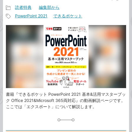
読者特典
編集部から
記
PowerPoint 2021
できるポケット
事
記
カ
事
テ
タ
ゴ
グ
リ
書籍『できるポケット PowerPoint 2021 基本&活用マスターブッ
ク Office 2021&Microsoft 365両対応』の動画解説ページです。
ここでは「エクスポート」について解説します。