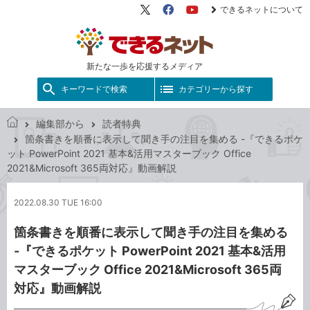
できるネットについて
X（旧
Facebook
YouTube
Twitter）
新たな一歩を応援するメディア
キーワードで検索
カテゴリーから探す
編集部から
読者特典
で
箇条書きを順番に表示して聞き手の注目を集める -『できるポケ
き
ット PowerPoint 2021 基本&活用マスターブック Office
る
2021&Microsoft 365両対応』動画解説
ネ
ッ
2022.08.30 TUE 16:00
ト
箇条書きを順番に表示して聞き手の注目を集める
-『できるポケット PowerPoint 2021 基本&活用
マスターブック Office 2021&Microsoft 365両
対応』動画解説