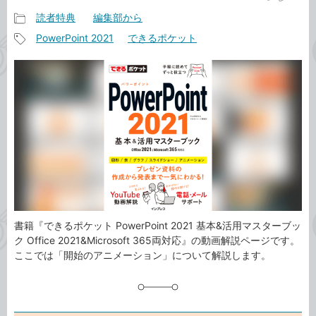
読者特典
編集部から
記
PowerPoint 2021
できるポケット
事
記
カ
事
テ
タ
ゴ
グ
リ
書籍『できるポケット PowerPoint 2021 基本&活用マスターブッ
ク Office 2021&Microsoft 365両対応』の動画解説ページです。
ここでは「開始のアニメーション」について解説します。