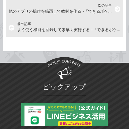
次の記事
arrow_forward
他のアプリの操作を録画して教材を作る -『できるポケット PowerPoint 2021 基本&活用マスターブック Office 2021&Microsoft 365両対応』動画解説
前の記事
arrow_back
よく使う機能を登録して素早く実行する -『できるポケット PowerPoint 2021 基本&活用マスターブック Office 2021&Microsoft 365両対応』動画解説
ピックアップ