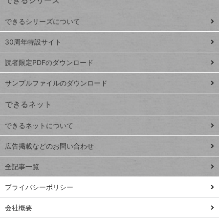
できるシリーズ
ー
ド
できるシリーズについて
Google
ト
スプレ
ッ
30周年特設サイト
ッドシ
プ
読者限定PDFのダウンロード
ート
ペ
iPhone
ー
サンプルファイルのダウンロード
VLOOKUP
ジ
できるネット
連載
できるネットについて
Excel Q&A
close
閉じ
トイアンナ流仕
広告掲載などのお問い合わせ
る
事術
全記事一覧
PowerAutomate
ではじめる業務
プライバシーポリシー
の完全自動化
会社概要
AI議事録作成術