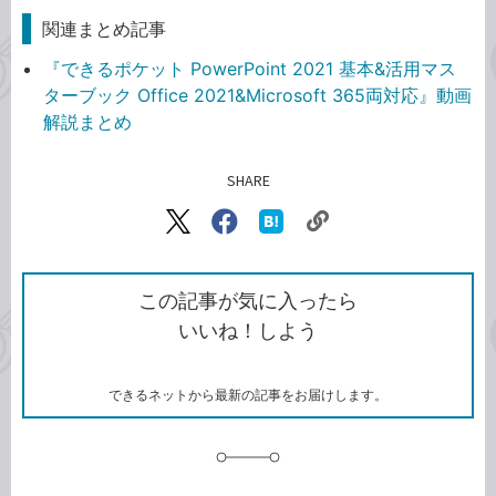
関連まとめ記事
『できるポケット PowerPoint 2021 基本&活用マス
ターブック Office 2021&Microsoft 365両対応』動画
解説まとめ
SHARE
記事をシェアする
リ
X（旧
Facebook
は
ン
Twitter）
で
て
ク
で
シ
な
を
シ
ェ
ブ
この記事が気に入ったら
コ
ェ
ア
ッ
いいね！しよう
ピ
ア
ク
ー
マ
ー
ク
できるネットから最新の記事をお届けします。
に
追
加