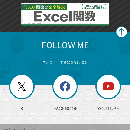
FOLLOW ME
search
format_list_bulleted
検
カ
検
カ
索
テ
メ
ゴ
索
テ
ニ
リ
フォローして通知を受け取る
ゴ
ュ
ー
ー
一
リ
を
覧
閉
を
ー
じ
閉
か
る
じ
る
search
ら
急
X
FACEBOOK
YOUTUBE
探
上
検
昇
索
す
ワ