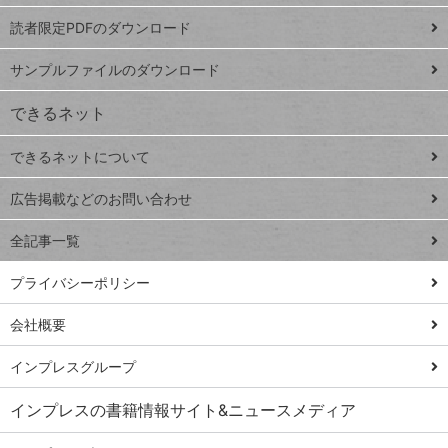
ッドシ
プ
読者限定PDFのダウンロード
ート
ペ
iPhone
ー
サンプルファイルのダウンロード
VLOOKUP
ジ
できるネット
連載
できるネットについて
Excel Q&A
close
閉じ
トイアンナ流仕
広告掲載などのお問い合わせ
る
事術
全記事一覧
PowerAutomate
ではじめる業務
プライバシーポリシー
の完全自動化
会社概要
AI議事録作成術
Windows 11
インプレスグループ
Q&A
インプレスの書籍情報サイト&ニュースメディア
Teams踏み込み
活用術