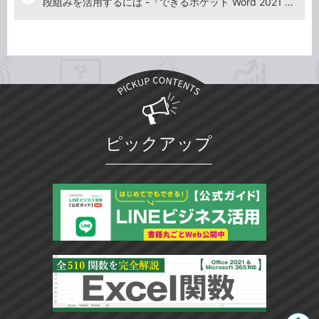
段組みを活用するには -『できるポケット Word 2021 基本＆活用マスターブック Office 2021＆Microsoft 365両対応』動画解説
ピックアップ