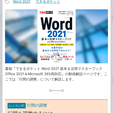
Word 2021
できるポケット
事
記
カ
事
テ
タ
ゴ
グ
リ
書籍『できるポケット Word 2021 基本＆活用マスターブック
Office 2021＆Microsoft 365両対応』の動画解説ページです。こ
こでは「行間の調整」について解説します。
行間の調整
レッスン41