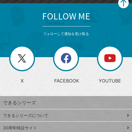
FOLLOW ME
search
format_list_bulleted
検
カ
検
カ
索
テ
メ
ゴ
索
テ
ニ
リ
フォローして通知を受け取る
ゴ
ュ
ー
ー
一
リ
を
覧
閉
を
ー
じ
閉
か
る
じ
る
search
ら
急
X
FACEBOOK
YOUTUBE
探
上
検
昇
索
す
ワ
できるシリーズ
ー
ド
できるシリーズについて
Google
ト
スプレ
ッ
30周年特設サイト