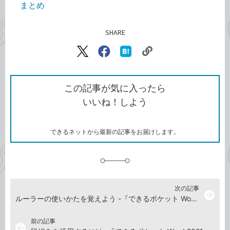
まとめ
SHARE
記事をシェアする
リ
X（旧
Facebook
は
ン
Twitter）
で
て
ク
で
シ
な
を
シ
ェ
ブ
この記事が気に入ったら
コ
ェ
ア
ッ
いいね！しよう
ピ
ア
ク
ー
マ
ー
ク
できるネットから最新の記事をお届けします。
に
追
加
次の記事
arrow_forward
ルーラーの使いかたを覚えよう -『できるポケット Word 2021 基本＆活用マスターブック Office 2021＆Microsoft 365両対応』動画解説
前の記事
arrow_back