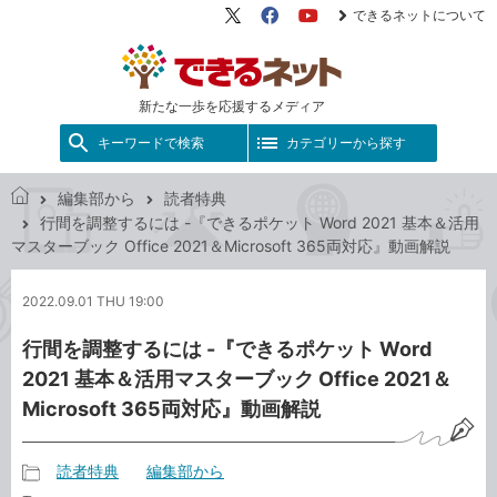
できるネットについて
X（旧
Facebook
YouTube
Twitter）
新たな一歩を応援するメディア
キーワードで検索
カテゴリーから探す
編集部から
読者特典
で
行間を調整するには -『できるポケット Word 2021 基本＆活用
き
マスターブック Office 2021＆Microsoft 365両対応』動画解説
る
ネ
2022.09.01 THU 19:00
ッ
ト
行間を調整するには -『できるポケット Word
2021 基本＆活用マスターブック Office 2021＆
Microsoft 365両対応』動画解説
読者特典
編集部から
記