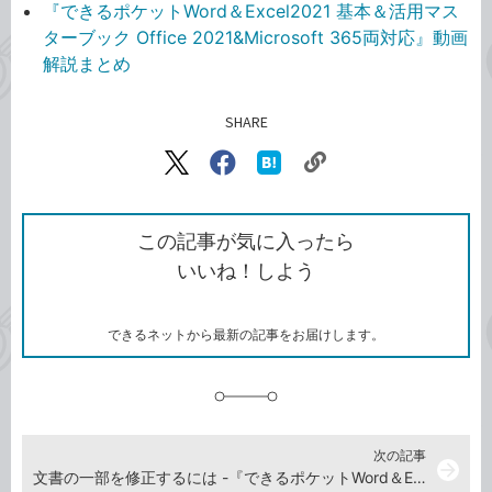
『できるポケットWord＆Excel2021 基本＆活用マス
ターブック Office 2021&Microsoft 365両対応』動画
解説まとめ
SHARE
記事をシェアする
リ
X（旧
Facebook
は
ン
Twitter）
で
て
ク
で
シ
な
を
シ
ェ
ブ
この記事が気に入ったら
コ
ェ
ア
ッ
いいね！しよう
ピ
ア
ク
ー
マ
ー
ク
できるネットから最新の記事をお届けします。
に
追
加
次の記事
arrow_forward
文書の一部を修正するには -『できるポケットWord＆Excel2021 基本＆活用マスターブック Office 2021&Microsoft 365両対応』動画解説