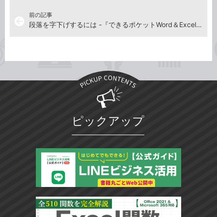
前の記事
arrow_back
段落を字下げするには -『できるポケットWord＆Excel2021 基本＆活用マスターブック Office 2021&Microsoft 365両対応』動画解説
ピックアップ