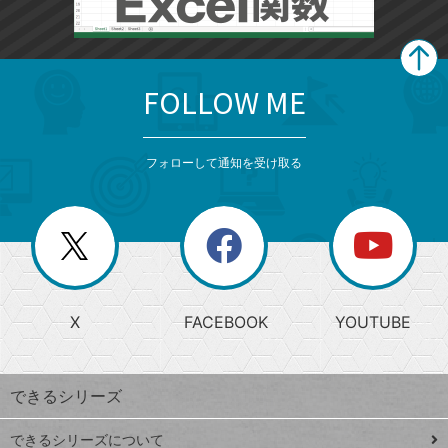
FOLLOW ME
search
format_list_bulleted
検
カ
検
カ
索
テ
メ
ゴ
索
テ
ニ
リ
フォローして通知を受け取る
ゴ
ュ
ー
ー
一
リ
を
覧
閉
を
ー
じ
閉
か
る
じ
る
search
ら
急
X
FACEBOOK
YOUTUBE
探
上
検
昇
索
す
ワ
できるシリーズ
ー
ド
できるシリーズについて