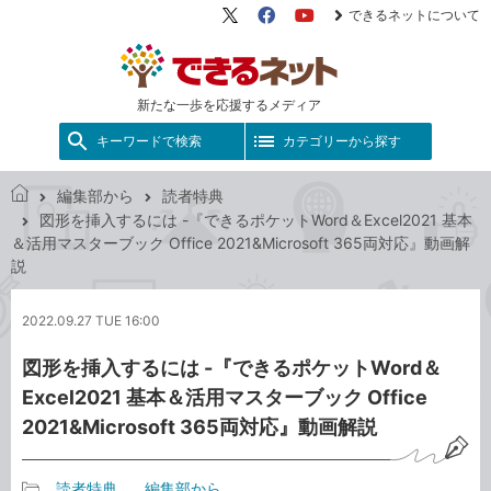
できるネットについて
X（旧
Facebook
YouTube
Twitter）
新たな一歩を応援するメディア
キーワードで検索
カテゴリーから探す
編集部から
読者特典
で
図形を挿入するには -『できるポケットWord＆Excel2021 基本
き
＆活用マスターブック Office 2021&Microsoft 365両対応』動画解
る
説
ネ
ッ
2022.09.27 TUE 16:00
ト
図形を挿入するには -『できるポケットWord＆
Excel2021 基本＆活用マスターブック Office
2021&Microsoft 365両対応』動画解説
読者特典
編集部から