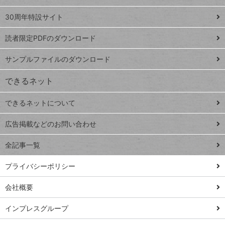
Google
ト
スプレ
ッ
30周年特設サイト
ッドシ
プ
読者限定PDFのダウンロード
ート
ペ
iPhone
ー
サンプルファイルのダウンロード
VLOOKUP
ジ
できるネット
連載
できるネットについて
Excel Q&A
close
閉じ
トイアンナ流仕
広告掲載などのお問い合わせ
る
事術
全記事一覧
PowerAutomate
ではじめる業務
プライバシーポリシー
の完全自動化
会社概要
AI議事録作成術
Windows 11
インプレスグループ
Q&A