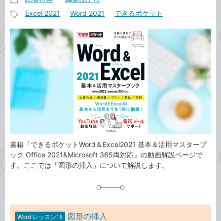
記
Excel 2021
Word 2021
できるポケット
事
記
カ
事
テ
タ
ゴ
グ
リ
書籍『できるポケットWord＆Excel2021 基本＆活用マスターブ
ック Office 2021&Microsoft 365両対応』の動画解説ページで
す。ここでは「図形の挿入」について解説します。
図形の挿入
Word レッスン18