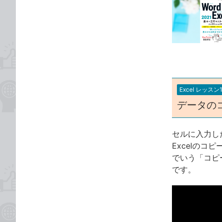
事
な
カ
ブ
テ
ッ
ゴ
ク
リ
マ
ー
ク
に
Excel レッスン
追
データの
加
セルに入力し
Excelの
でいう「コピ
です。