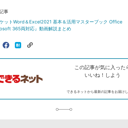
記事
ットWord＆Excel2021 基本＆活用マスターブック Office
crosoft 365両対応』動画解説まとめ
リ
X（旧
Facebook
は
ェアする
ン
witter）
で
て
ク
で
シ
な
を
シ
ェ
ブ
この記事が気に入った
コ
ェ
ア
ッ
ピ
ア
ク
いいね！しよう
ー
マ
ー
ク
できるネットから最新の記事をお届け
に
追
加