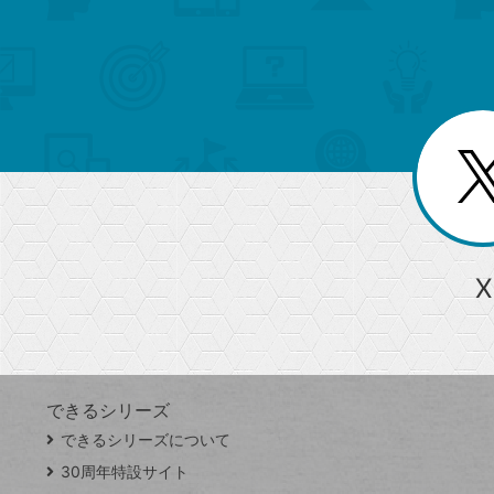
検
カ
検
カ
索
テ
メ
ゴ
索
テ
ニ
リ
ュ
ー
ゴ
ー
一
を
覧
リ
閉
を
じ
閉
ー
る
じ
る
か
ら
急上昇ワード
X
探
Googleスプレッドシート
iPhone
VLOOKUP
す
できるシリーズ
close
できるシリーズについて
閉
ト
じ
ッ
30周年特設サイト
る