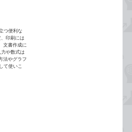
役立つ便利な
定、印刷には
、文書作成に
入力や数式は
方法やグラフ
携して使いこ