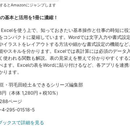
するとAmazonにジャンプします
celの基本と活用を1冊に濃縮！
dとExcelを使う上で、知っておきたい基本操作と仕事の時短に
をコンパクトに凝縮しています。Wordでは文字入力や書式設
やイラストをレイアウトする方法や細かな書式設定の機能など
能やスキルを分かります。Excelでは表計算には必須のデータ
く使われる関数も解説。表の見栄えを整えて分かりやすくする
べます。Excelの表をWordに貼り付けるなど、各アプリを連
かります。
亘・羽毛田睦土＆できるシリーズ編集部
8円（本体 1,280円＋税10%）
288ページ
-4-295-01518-5
ブックスで詳細を見る