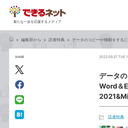
新たな一歩を応援するメディア
編集部から
読者特典
データのコピーや移動をするには -『
で
き
る
SHARE
2022.09.27 TUE 1
記
ネ
事
ッ
を
X（旧
ト
データの
シ
Twitter）
ェ
Word＆
で
ア
Facebook
す
シ
で
2021&M
る
ェ
シ
LINE
ア
ェ
で
ア
送
読者特典
は
記
る
て