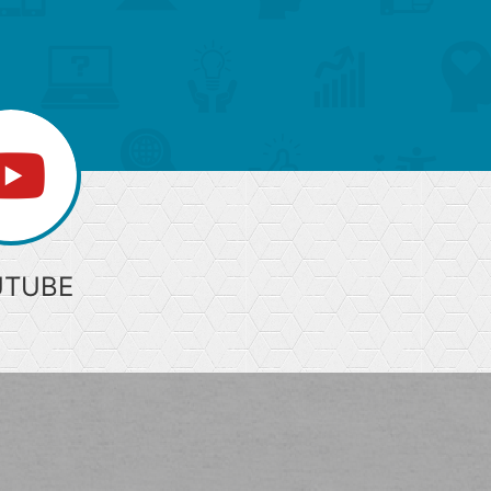
部
へ
UTUBE