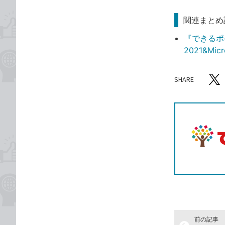
関連まとめ
『できるポケ
2021&Mi
SHARE
記事をシ
T
前の記事