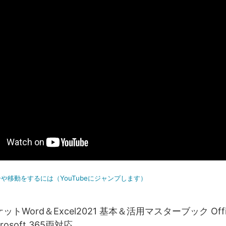
や移動をするには（YouTubeにジャンプします）
トWord＆Excel2021 基本＆活用マスターブック Offi
crosoft 365両対応