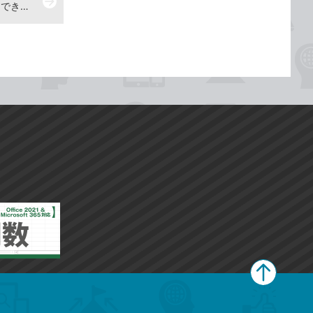
arrow_forward
先頭の項目を常に表示するには -『できるポケットWord＆Excel2021 基本＆活用マスターブック Office 2021&Microsoft 365両対応』動画解説
ペ
ー
ジ
上