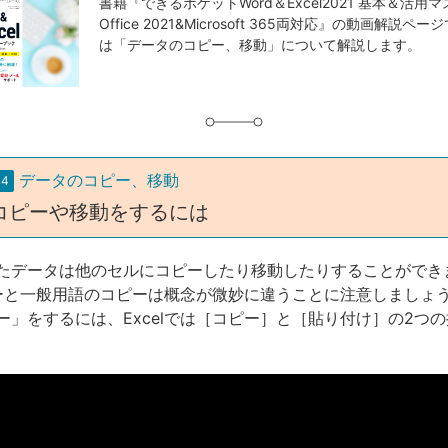
事
書籍『できるポケットWord＆Excel2021 基本＆活用
Office 2021&Microsoft 365両対応』の動画解説
タ
は「データのコピー、移動」について解説します。
グ
データのコピー、移動
14
コピーや移動をするには
たデータは他のセルにコピーしたり移動したりすることができ
コピーと一般用語のコピーは概念が微妙に違うことに注意しましょ
ー」をするには、Excelでは［コピー］と［貼り付け］の2つ