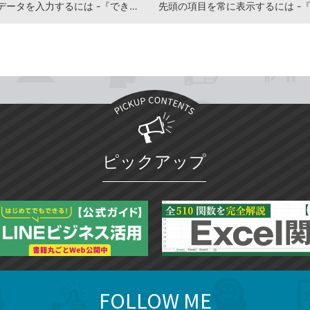
連続したデータを入力するには -『できるポケットWord＆Excel2021 基本＆活用マスターブック Office 2021&Microsoft 365両対応』動画解説
ピックアップ
FOLLOW ME