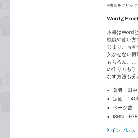
※書影をクリック
WordとEx
本書はWor
機能や使い方
じまり、写真
欠かせない機
もちろん、よ
の作り方も学
なす方法も分
著者：田中
定価：1,40
ページ数：
ISBN：978
インプレス