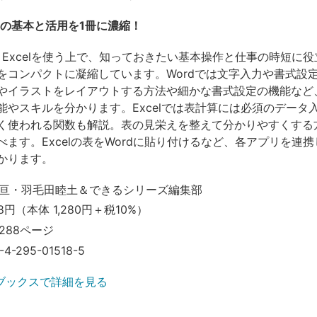
celの基本と活用を1冊に濃縮！
dとExcelを使う上で、知っておきたい基本操作と仕事の時短に
をコンパクトに凝縮しています。Wordでは文字入力や書式設
やイラストをレイアウトする方法や細かな書式設定の機能など
能やスキルを分かります。Excelでは表計算には必須のデータ
く使われる関数も解説。表の見栄えを整えて分かりやすくする
べます。Excelの表をWordに貼り付けるなど、各アプリを連
かります。
亘・羽毛田睦土＆できるシリーズ編集部
8円（本体 1,280円＋税10%）
288ページ
-4-295-01518-5
ブックスで詳細を見る