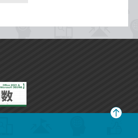
ペ
ー
ジ
上
部