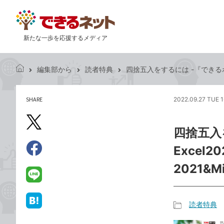
新たな一歩を応援するメディア
編集部から
読者特典
四捨五入をするには -『できるポケッ
で
き
る
SHARE
2022.09.27 TUE 1
記
ネ
事
ッ
を
X（旧
ト
四捨五入
シ
Twitter）
ェ
Excel
で
ア
Facebook
す
シ
で
2021&M
る
ェ
シ
LINE
ア
ェ
で
ア
送
読者特典
は
記
る
て