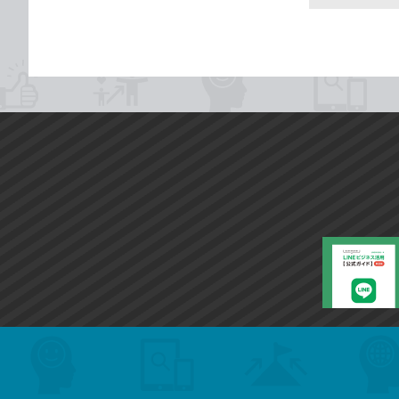
search
format_list_bulleted
検
カ
検
カ
索
テ