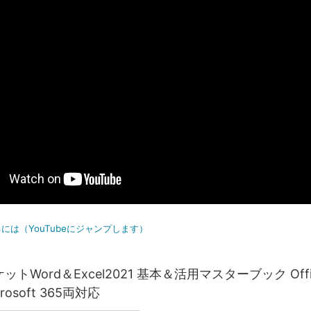
には（YouTubeにジャンプします）
トWord＆Excel2021 基本＆活用マスターブック Offi
crosoft 365両対応