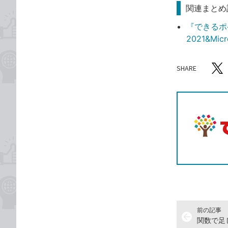
関連まとめ
『できるポケ
2021&Mi
SHARE
記事をシ
T
前の記事
arrow_back