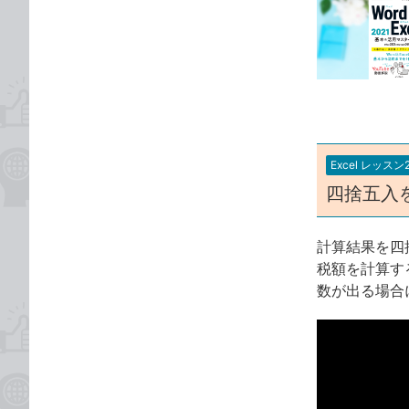
事
な
カ
ブ
テ
ッ
ゴ
ク
リ
マ
ー
ク
に
Excel レッスン
追
四捨五入
加
計算結果を四
税額を計算す
数が出る場合