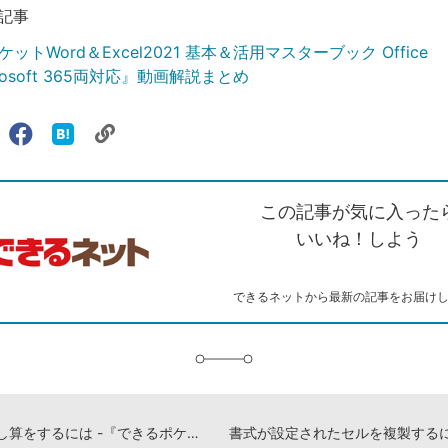
記事
ットWord＆Excel2021 基本＆活用マスターブック Office
crosoft 365両対応』動画解説まとめ
リ
X（旧
Facebook
は
ェアする
ン
witter）
で
て
ク
で
シ
な
を
シ
ェ
ブ
この記事が気に入った
コ
ェ
ア
ッ
ピ
ア
ク
いいね！しよう
ー
マ
ー
ク
できるネットから最新の記事をお届け
に
追
加
関数で足し算をするには -『できるポケットWord＆Excel2021 基本＆活用マスターブック Office 2021&Microsoft 365両対応』動画解説