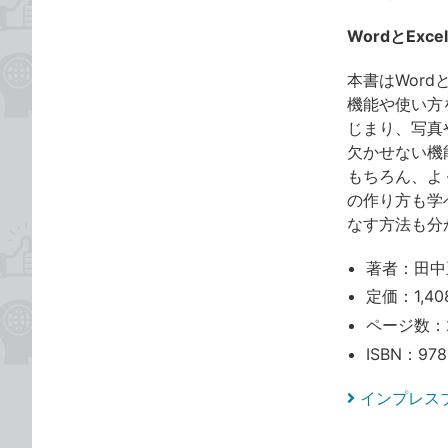
WordとEx
本書はWor
機能や使い方
じまり、写真
欠かせない機
もちろん、よ
の作り方も学
なす方法も分
著者：田中
定価：1,40
ページ数：
ISBN：978
インプレス