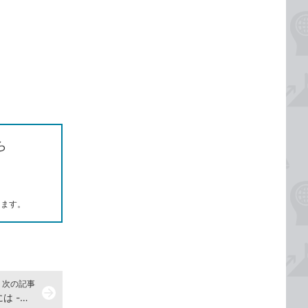
ら
します。
次の記事
arrow_forward
書式が設定されたセルを複製するには -『できるポケットWord＆Excel2021 基本＆活用マスターブック Office 2021&Microsoft 365両対応』動画解説