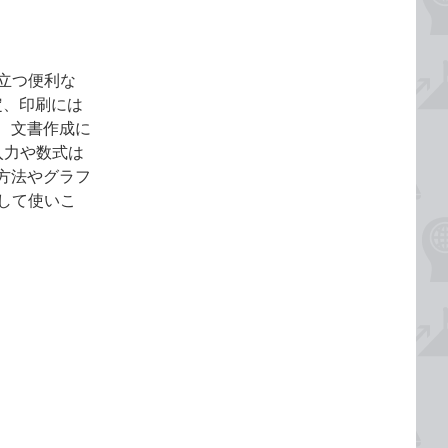
役立つ便利な
定、印刷には
、文書作成に
入力や数式は
方法やグラフ
携して使いこ