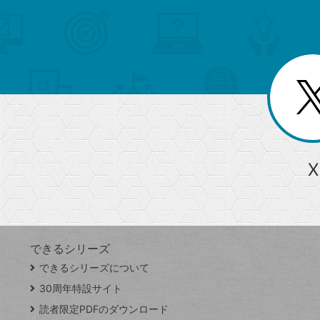
メ
ゴ
索
テ
ニ
リ
ュ
ー
ゴ
ー
一
を
覧
リ
閉
を
じ
閉
ー
る
じ
る
か
ら
急上昇ワード
X
探
Googleスプレッドシート
iPhone
VLOOKUP
す
できるシリーズ
close
できるシリーズについて
閉
ト
じ
ッ
30周年特設サイト
る
プ
読者限定PDFのダウンロード