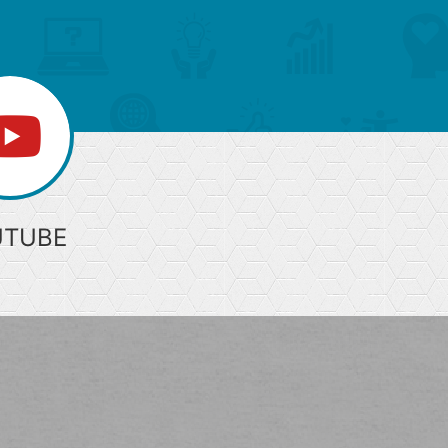
へ
UTUBE