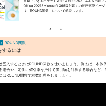
事
書籍『できるポケットWord＆Excel2021 基本＆活用
Office 2021&Microsoft 365両対応』の動画解説
タ
は「ROUND関数」について解説します。
グ
ROUND関数
25
をするには
捨五入するときはROUND関数を使いましょう。例えば、本体
る場合や、定価に値引率を掛けて値引額を計算する場合など、
にはROUND関数で端数処理をしましょう。