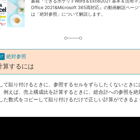
事
書籍『できるポケットWord＆Excel2021 基本＆活用
Office 2021&Microsoft 365両対応』の動画解説
タ
は「絶対参照」について解説します。
グ
絶対参照
47
計算するには
して貼り付けるときに、参照するセルをずらしたくないときに
。例えば、売上構成比を計算するときに、総合計への参照を絶
した数式をコピーして貼り付けるだけで正しい計算ができるよ