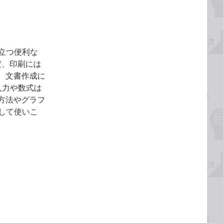
役立つ便利な
定、印刷には
、文書作成に
入力や数式は
方法やグラフ
携して使いこ