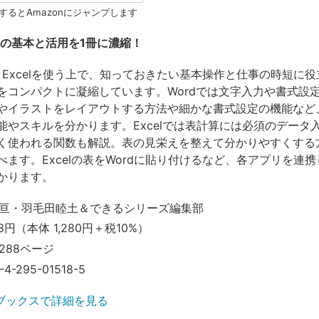
するとAmazonにジャンプします
celの基本と活用を1冊に濃縮！
dとExcelを使う上で、知っておきたい基本操作と仕事の時短に
をコンパクトに凝縮しています。Wordでは文字入力や書式設
やイラストをレイアウトする方法や細かな書式設定の機能など
能やスキルを分かります。Excelでは表計算には必須のデータ
く使われる関数も解説。表の見栄えを整えて分かりやすくする
べます。Excelの表をWordに貼り付けるなど、各アプリを連
かります。
亘・羽毛田睦土＆できるシリーズ編集部
8円（本体 1,280円＋税10%）
288ページ
-4-295-01518-5
ブックスで詳細を見る