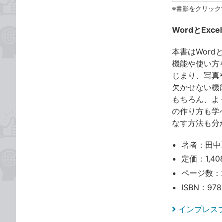
※書影をクリック
WordとEx
本書はWor
機能や使い方
じまり、写真
欠かせない機
もちろん、よ
の作り方も学
なす方法も分
著者：田中
定価：1,40
ページ数：
ISBN：978
インプレス