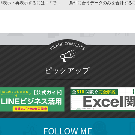
シートを非表示・再表示するには -『できるポケットWord＆Excel2021 基本＆活用マスターブック Office 2021&Microsoft 365両対応』動画解説
ピックアップ
FOLLOW ME