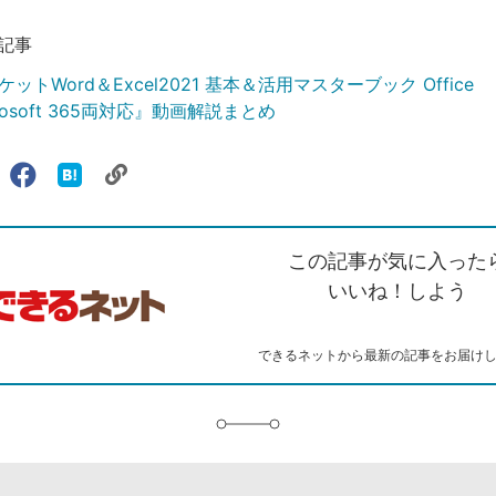
記事
ットWord＆Excel2021 基本＆活用マスターブック Office
crosoft 365両対応』動画解説まとめ
リ
X（旧
Facebook
は
ェアする
ン
witter）
で
て
ク
で
シ
な
を
シ
ェ
ブ
この記事が気に入った
コ
ェ
ア
ッ
ピ
ア
ク
いいね！しよう
ー
マ
ー
ク
できるネットから最新の記事をお届け
に
追
加