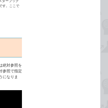
マスターブック
ページです。ここで
は絶対参照を
対参照で指定
うになりま