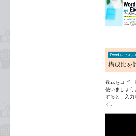
事
な
カ
ブ
テ
ッ
ゴ
ク
リ
マ
ー
ク
に
Excel レッスン
追
構成比を
加
数式をコピー
使いましょう
すると、入力
す。