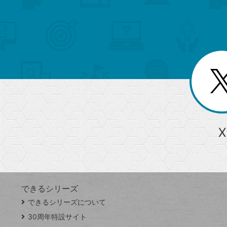
検
カ
検
カ
索
テ
メ
ゴ
索
テ
ニ
リ
ュ
ー
ゴ
ー
一
を
覧
リ
閉
を
じ
閉
ー
る
じ
る
か
ら
急上昇ワード
X
探
Googleスプレッドシート
iPhone
VLOOKUP
す
できるシリーズ
close
できるシリーズについて
閉
ト
じ
ッ
30周年特設サイト
る