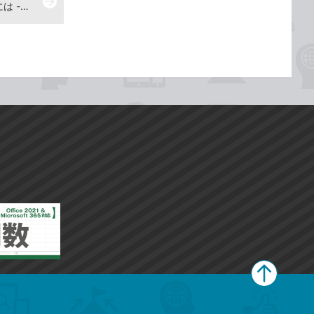
arrow_forward
条件に合うデータのみを合計するには -『できるポケットWord＆Excel2021 基本＆活用マスターブック Office 2021&Microsoft 365両対応』動画解説
ペ
ー
ジ
上