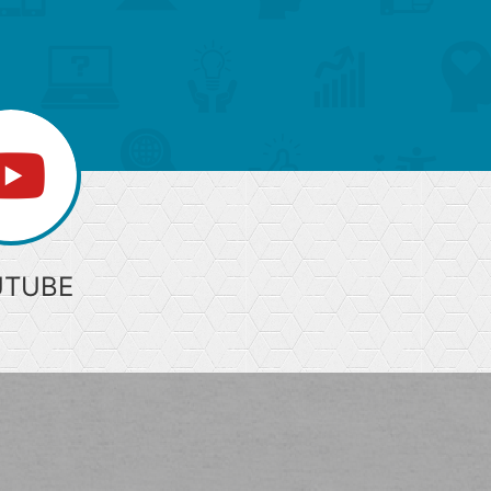
部
へ
UTUBE