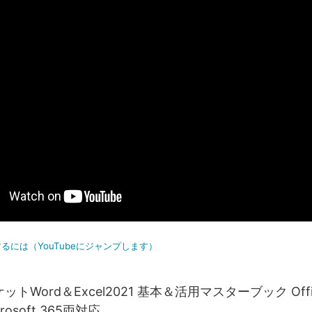
るには（YouTubeにジャンプします）
トWord＆Excel2021 基本＆活用マスターブック Offi
crosoft 365両対応