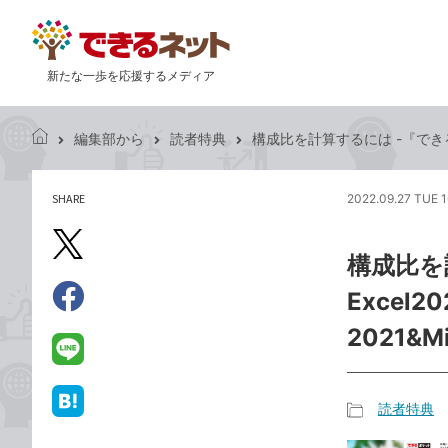
新たな一歩を応援するメディア
編集部から
読者特典
構成比を計算するには -『できるポケ
で
き
る
SHARE
2022.09.27 TUE 1
記
ネ
事
ッ
を
X（旧
ト
構成比を
シ
Twitter）
ェ
Excel
で
ア
Facebook
す
シ
で
2021&M
る
ェ
シ
LINE
ア
ェ
で
ア
送
読者特典
は
記
る
て