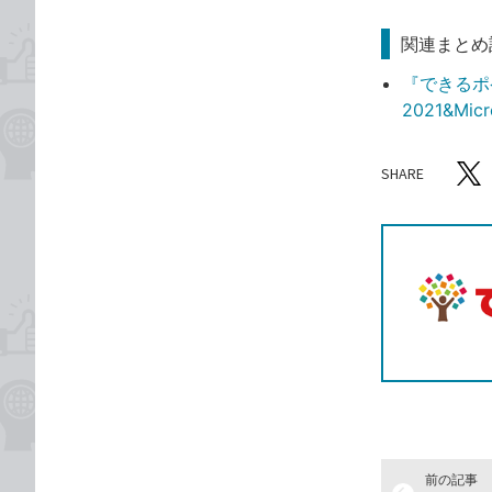
関連まとめ
『できるポケ
2021&Mi
SHARE
記事をシ
T
前の記事