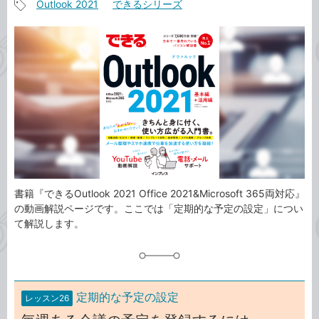
Outlook 2021
できるシリーズ
事
記
カ
事
テ
タ
ゴ
グ
リ
書籍『できるOutlook 2021 Office 2021&Microsoft 365両対応』
の動画解説ページです。ここでは「定期的な予定の設定」につい
て解説します。
定期的な予定の設定
レッスン26