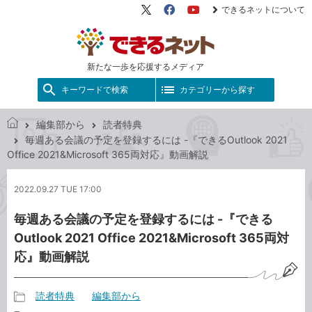
できるネットについて
X（旧
Facebook
YouTube
Twitter）
新たな一歩を応援するメディア
キーワードで検索
カテゴリーから探す
編集部から
読者特典
で
毎週ある会議の予定を登録するには -『できるOutlook 2021
き
Office 2021&Microsoft 365両対応』動画解説
る
ネ
2022.09.27 TUE 17:00
ッ
ト
毎週ある会議の予定を登録するには -『できる
Outlook 2021 Office 2021&Microsoft 365両対
応』動画解説
読者特典
編集部から
記