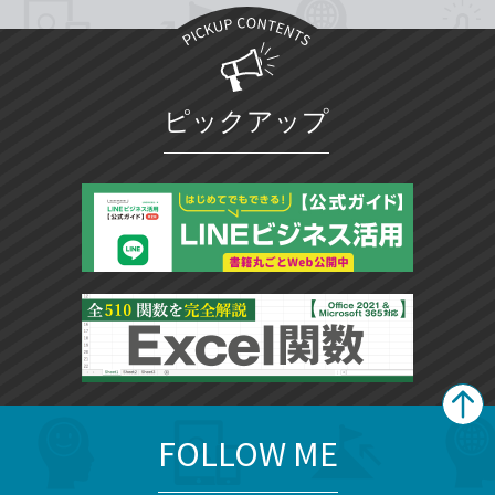
ピックアップ
FOLLOW ME
search
format_list_bulleted
検
カ
検
カ
索
テ