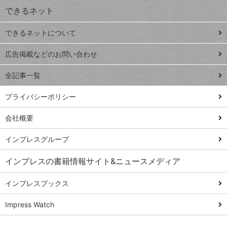
できるネット
連載
できるネットについて
Excel Q&A
close
閉じ
トイアンナ流仕
広告掲載などのお問い合わせ
る
事術
全記事一覧
PowerAutomate
ではじめる業務
プライバシーポリシー
の完全自動化
会社概要
AI議事録作成術
Windows 11
インプレスグループ
Q&A
インプレスの書籍情報サイト&ニュースメディア
Teams踏み込み
活用術
インプレスブックス
Excel講師の仕事
Impress Watch
術
エクセル時短