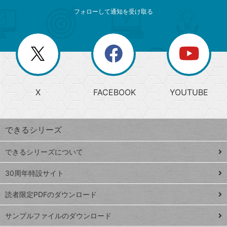
メ
ゴ
索
テ
ニ
リ
フォローして通知を受け取る
ゴ
ュ
ー
ー
一
リ
を
覧
閉
を
ー
じ
閉
か
る
じ
る
search
ら
急
X
FACEBOOK
YOUTUBE
探
上
検
昇
索
す
ワ
できるシリーズ
ー
ド
できるシリーズについて
Google
ト
スプレ
ッ
30周年特設サイト
ッドシ
プ
読者限定PDFのダウンロード
ート
ペ
iPhone
ー
サンプルファイルのダウンロード
VLOOKUP
ジ