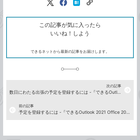
リ
X（旧
Facebook
は
ン
Twitter）
で
て
ク
で
シ
な
を
シ
ェ
ブ
この記事が気に入ったら
コ
ェ
ア
ッ
いいね！しよう
ピ
ア
ク
ー
マ
ー
ク
できるネットから最新の記事をお届けします。
に
追
加
次の記事
arrow_forward
数日にわたる出張の予定を登録するには -『できるOutlook 2021 Office 2021&Microsoft 365両対応』動画解説
前の記事
arrow_back
予定を登録するには -『できるOutlook 2021 Office 2021&Microsoft 365両対応』動画解説