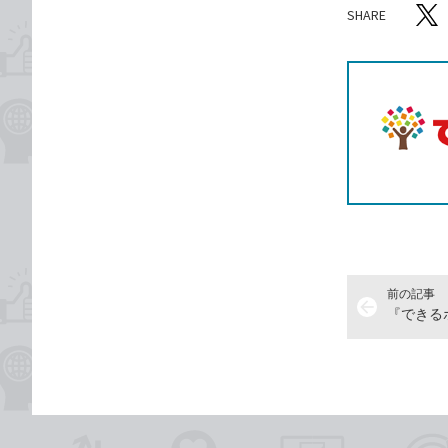
SHARE
記事をシ
T
前の記事
arrow_back