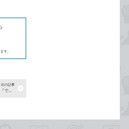
ら
します。
次の記事
arrow_forward
メールのテンプレートを作るには -『できるOutlook 2021 Office 2021&Microsoft 365両対応』動画解説