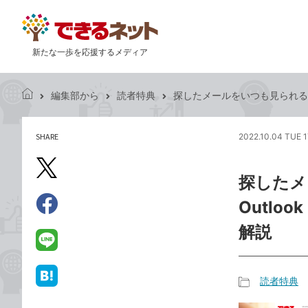
新たな一歩を応援するメディア
編集部から
読者特典
探したメールをいつも見られるようにする
で
き
る
SHARE
2022.10.04 TUE 1
記
ネ
事
ッ
を
X（旧
ト
探したメ
シ
Twitter）
ェ
Outlook
で
ア
Facebook
す
シ
で
解説
る
ェ
シ
LINE
ア
ェ
で
ア
送
読者特典
は
記
る
て