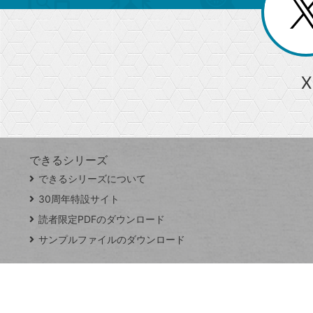
じ
閉
ー
る
じ
る
か
ら
急上昇ワード
X
探
Googleスプレッドシート
iPhone
VLOOKUP
す
できるシリーズ
close
できるシリーズについて
閉
ト
じ
ッ
30周年特設サイト
る
プ
読者限定PDFのダウンロード
ペ
サンプルファイルのダウンロード
ー
ジ