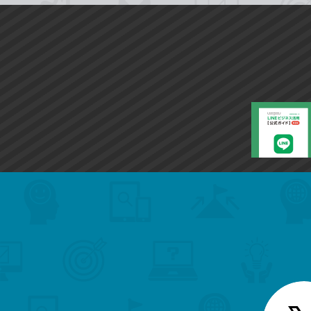
search
format_list_bulleted
検
カ
検
カ
索
テ
メ
ゴ
索
テ
ニ
リ
ュ
ー
ゴ
ー
一
を
覧
リ
閉
を