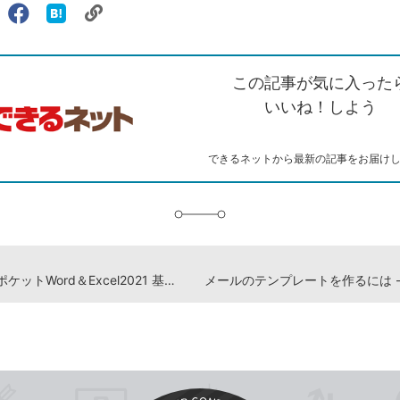
リ
X（旧
Facebook
は
ェアする
ン
witter）
で
て
ク
で
シ
な
を
シ
ェ
ブ
この記事が気に入った
コ
ェ
ア
ッ
ピ
ア
ク
いいね！しよう
ー
マ
ー
ク
できるネットから最新の記事をお届け
に
追
加
『できるポケットWord＆Excel2021 基本＆活用マスターブック Office 2021&Microsoft 365両対応』動画解説まとめ