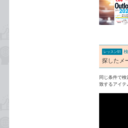
事
な
カ
ブ
テ
ッ
ゴ
ク
リ
マ
ー
ク
に
レッスン51
追
探したメ
加
同じ条件で検
致するアイテ