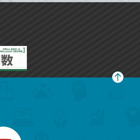
ペ
ー
ジ
上
部
へ