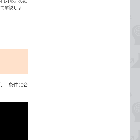
 365両対応』の動
いて解説しま
う。条件に合