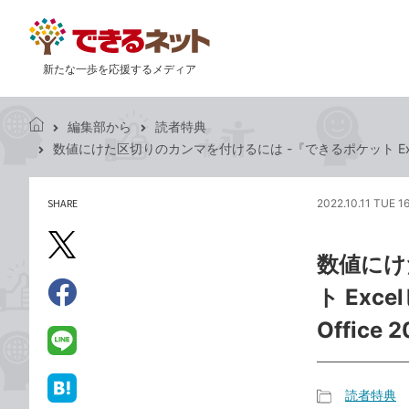
新たな一歩を応援するメディア
編集部から
読者特典
で
数値にけた区切りのカンマを付けるには -『できるポケット Excelピボ
き
る
ネ
SHARE
2022.10.11 TUE 1
記
ッ
事
ト
を
X（旧
数値にけ
シ
Twitter）
ェ
ト Ex
で
ア
Facebook
す
シ
で
Office
る
ェ
シ
LINE
ア
ェ
で
ア
送
読者特典
は