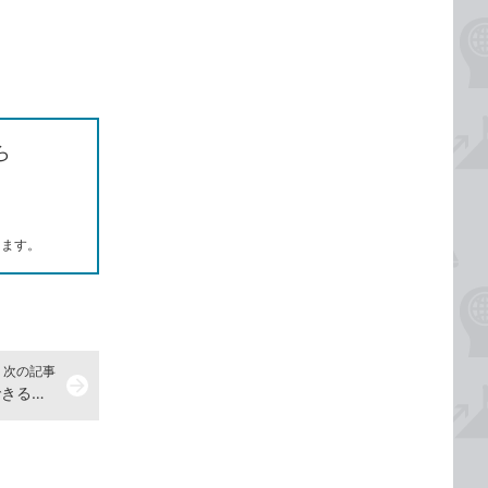
ら
します。
次の記事
arrow_forward
ピボットグラフを作成しよう -『できるポケット Excelピボットテーブル 基本＆活用マスターブック Office 2021/2019/2016 & Microsoft 365対応』動画解説