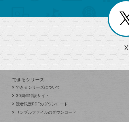
を
覧
リ
閉
を
じ
閉
ー
る
じ
る
か
ら
急上昇ワード
X
探
Googleスプレッドシート
iPhone
VLOOKUP
す
できるシリーズ
close
できるシリーズについて
閉
ト
じ
ッ
30周年特設サイト
る
プ
読者限定PDFのダウンロード
ペ
サンプルファイルのダウンロード
ー
ジ