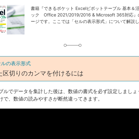
記
事
書籍『できるポケット Excelピボットテーブル 基本＆
ック Office 2021/2019/2016 & Microsoft 36
タ
ージです。ここでは「セルの表示形式」について解説
グ
セルの表示形式
た区切りのカンマを付けるには
ブルでデータを集計した後は、数値の書式を必ず設定しましょ
けで、数値の読みやすさが断然違ってきます。