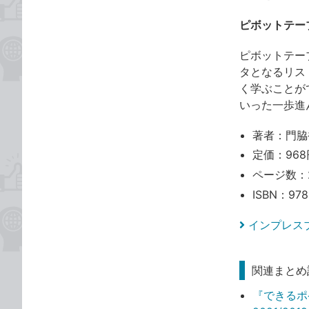
ピボットテー
ピボットテー
タとなるリス
く学ぶことが
いった一歩進
著者：門脇
定価：968
ページ数：
ISBN：978
インプレス
関連まとめ
『できるポケ