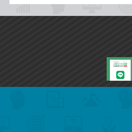
search
format_list_bulleted
検
カ
検
カ
索
テ
メ
ゴ
索
テ
ニ
リ
ュ
ー
ゴ
ー
一