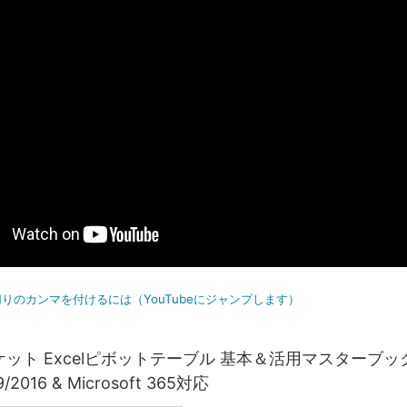
りのカンマを付けるには（YouTubeにジャンプします）
ット Excelピボットテーブル 基本＆活用マスターブック 
9/2016 & Microsoft 365対応