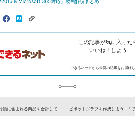
19/2016 & Microsoft 365対応』動画解説まとめ
リ
X（旧
Facebook
は
ェアする
ン
witter）
で
て
ク
で
シ
な
を
シ
ェ
ブ
この記事が気に入った
コ
ェ
ア
ッ
ピ
ア
ク
いいね！しよう
ー
マ
ー
ク
できるネットから最新の記事をお届け
に
追
加
すべての分類に含まれる商品を合計して表に追加するには -『できるポケット Excelピボットテーブル 基本＆活用マスターブック Office 2021/2019/2016 & Microsoft 365対応』動画解説