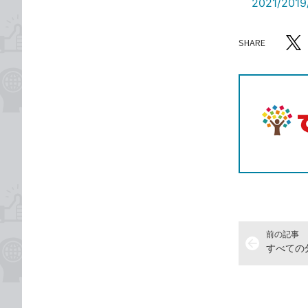
2021/20
SHARE
記事をシ
T
前の記事
arrow_back