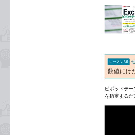
記
る
て
事
な
カ
ブ
テ
ッ
ゴ
ク
リ
マ
ー
ク
に
レッスン35
追
数値にけ
加
ピボットテー
を指定するだ