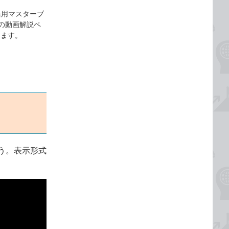
活用マスターブ
5対応』の動画解説ペ
します。
う。表示形式