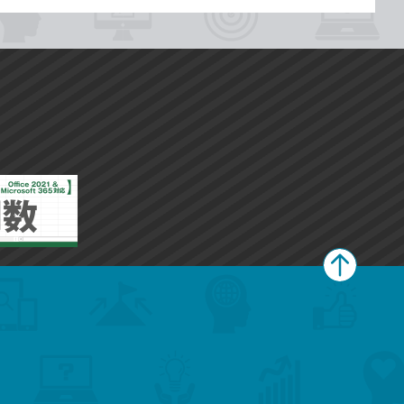
ペ
ー
ジ
上
部
へ