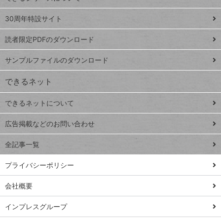
Google
ト
スプレ
ッ
30周年特設サイト
ッドシ
プ
読者限定PDFのダウンロード
ート
ペ
iPhone
ー
サンプルファイルのダウンロード
VLOOKUP
ジ
できるネット
連載
できるネットについて
Excel Q&A
close
閉じ
トイアンナ流仕
広告掲載などのお問い合わせ
る
事術
全記事一覧
PowerAutomate
ではじめる業務
プライバシーポリシー
の完全自動化
会社概要
AI議事録作成術
Windows 11
インプレスグループ
Q&A