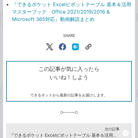
『できるポケット Excelピボットテーブル 基本＆活用
マスターブック Office 2021/2019/2016 &
Microsoft 365対応』動画解説まとめ
SHARE
記事をシェアする
リ
X（旧
Facebook
は
ン
Twitter）
で
て
ク
で
シ
な
を
シ
ェ
ブ
この記事が気に入ったら
コ
ェ
ア
ッ
いいね！しよう
ピ
ア
ク
ー
マ
ー
ク
できるネットから最新の記事をお届けします。
に
追
加
次の記事
arrow_forward
『できるポケット Excelピボットテーブル 基本＆活用マスターブック Office 2021/2019/2016 & Microsoft 365対応』動画解説まとめ