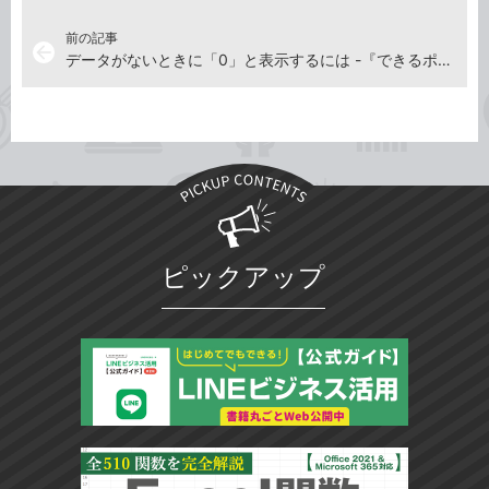
前の記事
arrow_back
データがないときに「0」と表示するには -『できるポケット Excelピボットテーブル 基本＆活用マスターブック Office 2021/2019/2016 & Microsoft 365対応』動画解説
ピックアップ