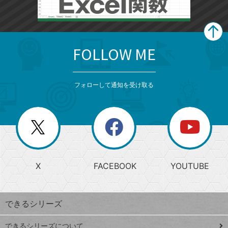
FOLLOW ME
search
format_list_bulleted
検
カ
検
カ
索
テ
メ
ゴ
索
テ
ニ
リ
フォローして通知を受け取る
ゴ
ュ
ー
ー
一
リ
を
覧
閉
を
ー
じ
閉
か
る
じ
る
search
ら
急
X
FACEBOOK
YOUTUBE
探
上
検
昇
索
す
ワ
できるシリーズ
ー
ド
できるシリーズについて