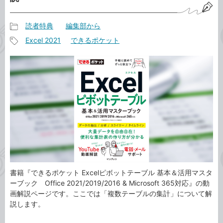
読者特典
編集部から
記
Excel 2021
できるポケット
事
記
カ
事
テ
タ
ゴ
グ
リ
書籍『できるポケット Excelピボットテーブル 基本＆活用マスタ
ーブック Office 2021/2019/2016 & Microsoft 365対応』の動
画解説ページです。ここでは「複数テーブルの集計」について解
説します。