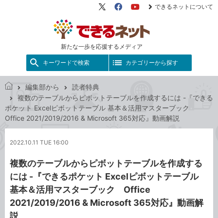
できるネットについて
X（旧
Facebook
YouTube
Twitter）
新たな一歩を応援するメディア
キーワードで検索
カテゴリーから探す
編集部から
読者特典
で
複数のテーブルからピボットテーブルを作成するには -『できる
き
ポケット Excelピボットテーブル 基本＆活用マスターブック
る
Office 2021/2019/2016 & Microsoft 365対応』動画解説
ネ
ッ
2022.10.11 TUE 16:00
ト
複数のテーブルからピボットテーブルを作成する
には -『できるポケット Excelピボットテーブル
基本＆活用マスターブック Office
2021/2019/2016 & Microsoft 365対応』動画解
説